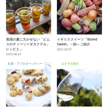
英国の夏に欠かせない「ピム
イギリススイーツ『Boiled
スのティーソーダカクテル」
Sweet』～飴～ご紹介
レシピと...
2021.03.07
2023.08.14
紅茶・アフタヌーンティー
おすすめ旅行