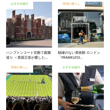
おすすめ旅行
現地の暮らし
ハンプトンコート宮殿で庭園
額縁のない美術館 ロンドン
巡り ～英国王室が愛した...
「FRAMELESS」
現地の暮らし
おすすめ旅行