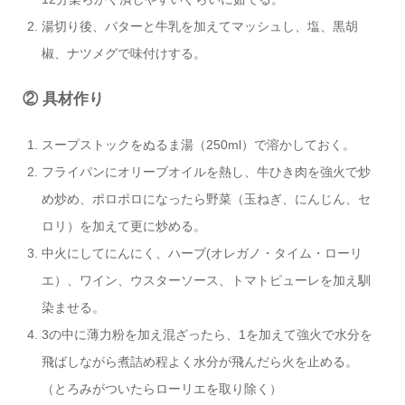
湯切り後、バターと牛乳を加えてマッシュし、塩、黒胡
椒、ナツメグで味付けする。
② 具材作り
スープストックをぬるま湯（250ml）で溶かしておく。
フライパンにオリーブオイルを熱し、牛ひき肉を強火で炒
め炒め、ポロポロになったら野菜（玉ねぎ、にんじん、セ
ロリ）を加えて更に炒める。
中火にしてにんにく、ハーブ(オレガノ・タイム・ローリ
エ）、ワイン、ウスターソース、トマトピューレを加え馴
染ませる。
3の中に薄力粉を加え混ざったら、1を加えて強火で水分を
飛ばしながら煮詰め程よく水分が飛んだら火を止める。
（とろみがついたらローリエを取り除く）