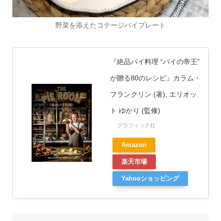
野菜を添えたコテージパイプレート
『絶品パイ料理 “パイの帝王”
が贈る80のレシピ』カラム・
フランクリン (著), エリオッ
ト ゆかり (監修)
グラフィック社
Amazon
楽天市場
Yahooショッピング