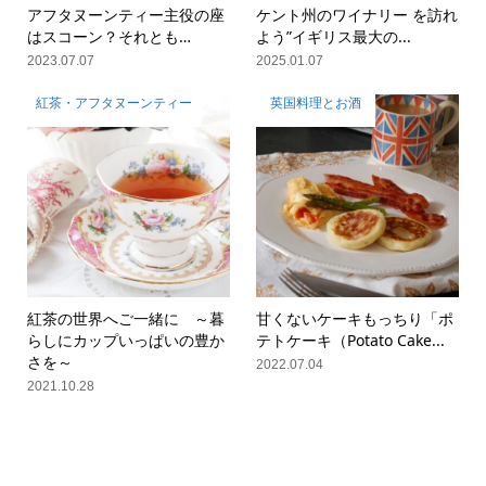
アフタヌーンティー主役の座
ケント州のワイナリー を訪れ
はスコーン？それとも…
よう”イギリス最大の...
2023.07.07
2025.01.07
紅茶・アフタヌーンティー
英国料理とお酒
紅茶の世界へご一緒に ～暮
甘くないケーキもっちり「ポ
らしにカップいっぱいの豊か
テトケーキ（Potato Cake...
さを～
2022.07.04
2021.10.28