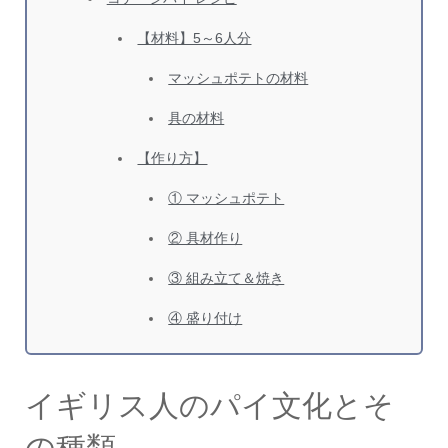
【材料】5～6人分
マッシュポテトの材料
具の材料
【作り方】
① マッシュポテト
② 具材作り
③ 組み立て＆焼き
④ 盛り付け
イギリス人のパイ文化とそ
の種類