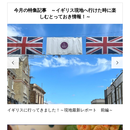
今月の特集記事 ～イギリス現地へ行けた時に楽
しむとっておき情報！～


イギリスに行ってきました！～現地最新レポート 前編～
英
ウォ.