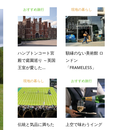
おすすめ旅行
現地の暮らし
ハンプトンコート宮
額縁のない美術館 ロ
殿で庭園巡り ～英国
ンドン
王室が愛した...
「FRAMELESS」
現地の暮らし
おすすめ旅行
伝統と気品に満ちた
上空で味わうイング