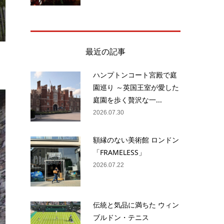
・
最近の記事
ハンプトンコート宮殿で庭
園巡り ～英国王室が愛した
庭園を歩く贅沢な一...
2026.07.30
額縁のない美術館 ロンドン
「FRAMELESS」
2026.07.22
伝統と気品に満ちた ウィン
ブルドン・テニス