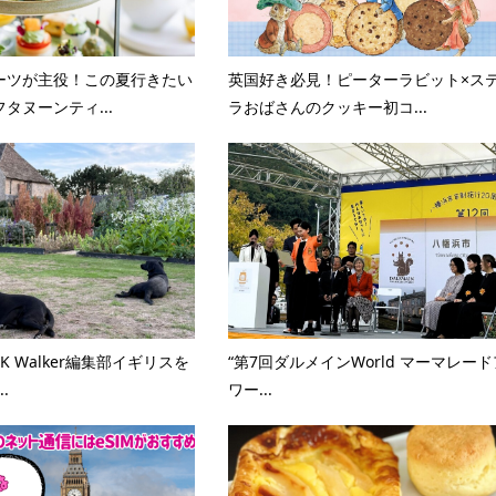
ーツが主役！この夏行きたい
英国好き必見！ピーターラビット×ス
タヌーンティ...
ラおばさんのクッキー初コ...
UK Walker編集部イギリスを
“第7回ダルメインWorld マーマレード
.
ワー...