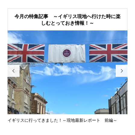
今月の特集記事 ～イギリス現地へ行けた時に楽
しむとっておき情報！～


イギリスに行ってきました！～現地最新レポート 前編～
英
ウォ.