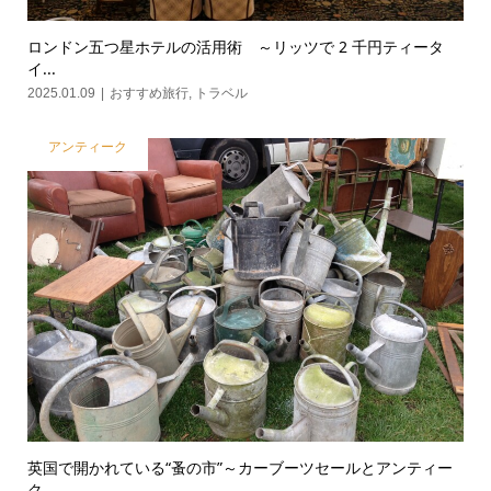
ロンドン五つ星ホテルの活用術 ～リッツで 2 千円ティータ
イ...
2025.01.09
おすすめ旅行
,
トラベル
アンティーク
英国で開かれている“蚤の市”～カーブーツセールとアンティー
ク...