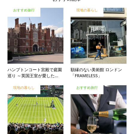
おすすめ旅行
現地の暮らし
ハンプトンコート宮殿で庭園
額縁のない美術館 ロンドン
巡り ～英国王室が愛した...
「FRAMELESS」
現地の暮らし
おすすめ旅行