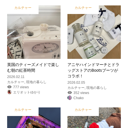
カルチャー
カルチャー
英国のティーズメイドで楽し
アニヤハインドマーチとドラ
む朝の紅茶時間
ッグストアのBootsブーツが
コラボ！
2026.02.11
カルチャー
,
現地の暮らし
2026.02.05
777 views
カルチャー
,
現地の暮らし
エリオットゆかり
352 views
Chako
カルチャー
カルチャー