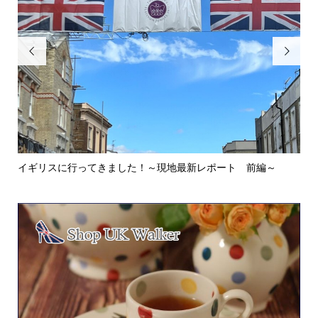


イギリスに行ってきました！～現地最新レポート 前編～
英
ウォ.