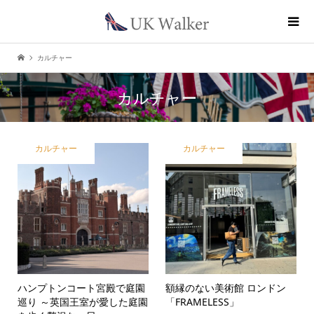
カルチャー
カルチャー
カルチャー
カルチャー
ハンプトンコート宮殿で庭園
額縁のない美術館 ロンドン
巡り ～英国王室が愛した庭園
「FRAMELESS」