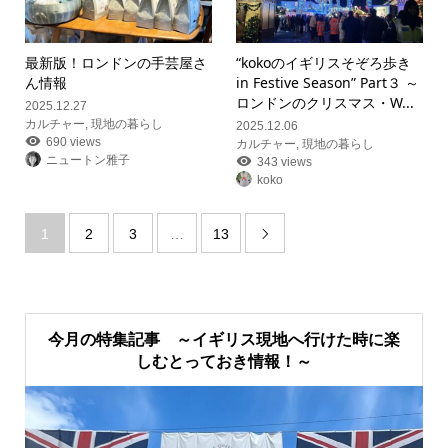
最新版！ロンドンの手芸屋さ
“kokoのイギリスそぞろ歩き
ん情報
in Festive Season” Part３ ～
ロンドンのクリスマス・W...
2025.12.27
カルチャー
,
現地の暮らし
2025.12.06
690 views
カルチャー
,
現地の暮らし
ニュートン雅子
343 views
koko
1
2
3
…
13

今月の特集記事 ～イギリス現地へ行けた時に楽
しむとっておき情報！～