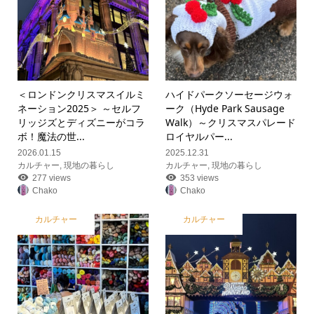
＜ロンドンクリスマスイルミ
ハイドパークソーセージウォ
ネーション2025＞ ～セルフ
ーク（Hyde Park Sausage
リッジズとディズニーがコラ
Walk）～クリスマスパレード
ボ！魔法の世...
ロイヤルパー...
2026.01.15
2025.12.31
カルチャー
,
現地の暮らし
カルチャー
,
現地の暮らし
277 views
353 views
Chako
Chako
カルチャー
カルチャー