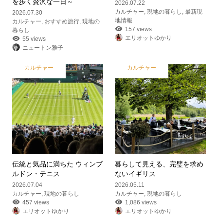
を歩く贅沢な一日～
2026.07.22
カルチャー
,
現地の暮らし
,
最新現
2026.07.30
地情報
カルチャー
,
おすすめ旅行
,
現地の
157 views
暮らし
エリオットゆかり
55 views
ニュートン雅子
カルチャー
カルチャー
伝統と気品に満ちた ウィンブ
暮らして見える、完璧を求め
ルドン・テニス
ないイギリス
2026.07.04
2026.05.11
カルチャー
,
現地の暮らし
カルチャー
,
現地の暮らし
457 views
1,086 views
エリオットゆかり
エリオットゆかり