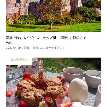
写真で旅するイギリス～テムズ川・源流から河口まで～
Vol....
2021.04.19
写真・書籍
,
エンターテイメント
現地の暮らし