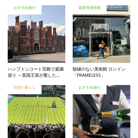
おすすめ旅行
最新現地情報
ハンプトンコート宮殿で庭園
額縁のない美術館 ロンドン
巡り ～英国王室が愛した...
「FRAMELESS」
現地の暮らし
おすすめ旅行