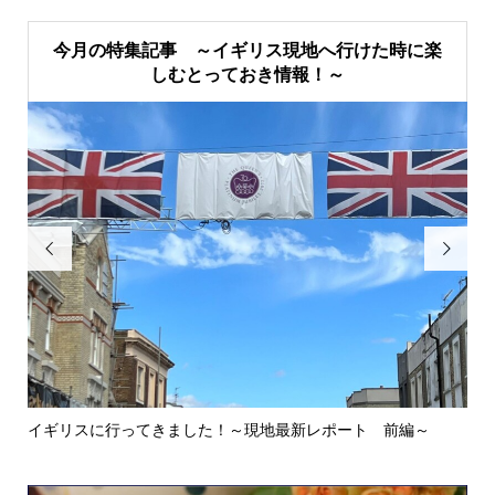
今月の特集記事 ～イギリス現地へ行けた時に楽
しむとっておき情報！～


イギリスに行ってきました！～現地最新レポート 前編～
英
ウォ.