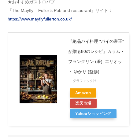
★おすすめガストロパブ
『The Mayfly – Fuller’s Pub and restaurant』サイト：
https://www.mayflyfullerton.co.uk/
『絶品パイ料理 “パイの帝王”
が贈る80のレシピ』カラム・
フランクリン (著), エリオッ
ト ゆかり (監修)
グラフィック社
Amazon
楽天市場
Yahooショッピング