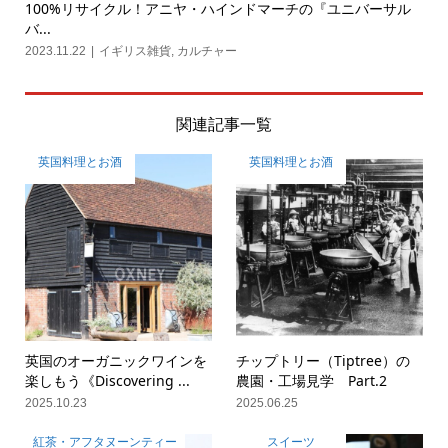
100%リサイクル！アニヤ・ハインドマーチの『ユニバーサル
バ...
2023.11.22
イギリス雑貨
,
カルチャー
関連記事一覧
英国料理とお酒
英国料理とお酒
英国のオーガニックワインを
チップトリー（Tiptree）の
楽しもう《Discovering ...
農園・工場見学 Part.2
2025.10.23
2025.06.25
紅茶・アフタヌーンティー
スイーツ