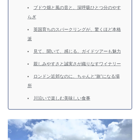
ブドウ畑と風の音と、深呼吸ひとつ分のやす
らぎ
英国育ちのスパークリングが、驚くほど本格
派
見て、聞いて、感じる。ガイドツアーも魅力
親しみやすさと誠実さが織りなすワイナリー
ロンドン近郊なのに、ちゃんと“旅”になる場
所
川沿いで楽しむ美味しい食事