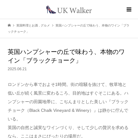
英国料理とお酒
,
グルメ
英国ハンプシャーの丘で味わう、本物のワイン「ブラ
ックチョーク」
英国ハンプシャーの丘で味わう、本物のワ
イン「ブラックチョーク」
2025.06.21
ロンドンから車でおよそ1時間。街の喧騒を抜けて、牧草地と
低い丘が続く風景に変わるころ、目的地はすぐそこにある。ハ
ンプシャーの田園地帯に、こぢんまりとした美しい『ブラック
チョーク（Black Chalk Vineyard & Winery）』は静かに佇んで
いる。
英国の自然と誠実なワインづくり、そして少しの贅沢を求める
なら、ここはまさにぴったりの場所だ。