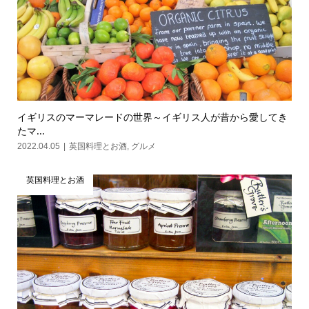
イギリスのマーマレードの世界～イギリス人が昔から愛してき
たマ...
2022.04.05
英国料理とお酒
,
グルメ
英国料理とお酒