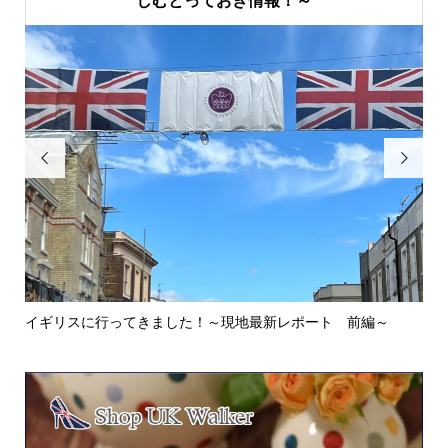


イギリスに行ってきました！～現地最新レポート 前編～
英
ウォ.