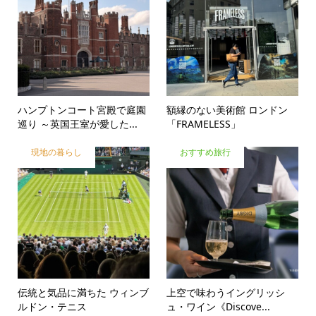
ハンプトンコート宮殿で庭園
額縁のない美術館 ロンドン
巡り ～英国王室が愛した...
「FRAMELESS」
現地の暮らし
おすすめ旅行
伝統と気品に満ちた ウィンブ
上空で味わうイングリッシ
ルドン・テニス
ュ・ワイン《Discove...