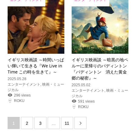
イギリス映画談 ～時間いっぱ
イギリス映画談 ～暗黒の地ペ
い輝いて生きる『We Live in
ルーに里帰りのパディントン
Time この時を生きて』～
『パディントン 消えた黄金
郷の秘密』～
2025.05.28
エンターテイメント
,
映画・ミュー
2025.05.02
ジカル
エンターテイメント
,
映画・ミュー
296 views
ジカル
ROKU
591 views
ROKU
1
2
3
…
11
