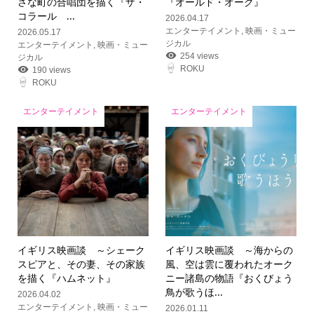
さな町の合唱団を描く『ザ・
『オールド・オーク』
コラール ...
2026.04.17
エンターテイメント
,
映画・ミュー
2026.05.17
ジカル
エンターテイメント
,
映画・ミュー
254 views
ジカル
ROKU
190 views
ROKU
エンターテイメント
エンターテイメント
イギリス映画談 ～シェーク
イギリス映画談 ～海からの
スピアと、その妻、その家族
風、空は雲に覆われたオーク
を描く『ハムネット』
ニー諸島の物語『おくびょう
鳥が歌うほ...
2026.04.02
エンターテイメント
,
映画・ミュー
2026.01.11