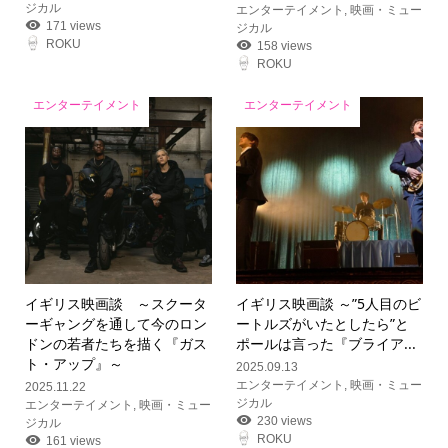
ジカル
エンターテイメント
,
映画・ミュー
171 views
ジカル
ROKU
158 views
ROKU
エンターテイメント
エンターテイメント
イギリス映画談 ～スクータ
イギリス映画談 ～”5人目のビ
ーギャングを通して今のロン
ートルズがいたとしたら”と
ドンの若者たちを描く『ガス
ポールは言った『ブライア...
ト・アップ』～
2025.09.13
エンターテイメント
,
映画・ミュー
2025.11.22
ジカル
エンターテイメント
,
映画・ミュー
230 views
ジカル
ROKU
161 views