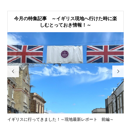
今月の特集記事 ～イギリス現地へ行けた時に楽
しむとっておき情報！～


イギリスに行ってきました！～現地最新レポート 前編～
英
ウォ.