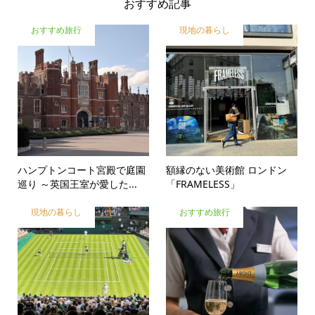
おすすめ記事
おすすめ旅行
現地の暮らし
ハンプトンコート宮殿で庭園
額縁のない美術館 ロンドン
巡り ～英国王室が愛した...
「FRAMELESS」
現地の暮らし
おすすめ旅行