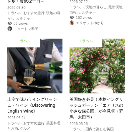
を歩く贅沢な一日～
2026.07.22
トラベル
,
現地の暮らし
,
最新現地
2026.07.30
情報
,
カルチャー
トラベル
,
おすすめ旅行
,
現地の暮
162 views
らし
,
カルチャー
エリオットゆかり
56 views
ニュートン雅子
トラベル
トラベル
上空で味わうイングリッシ
英国好き必見！本格イングリ
ュ・ワイン《Discovering
ッシュガーデン「エアリスの
English Wine》
小さな森公園」が今見頃（群
馬・太田市）
2026.06.24
トラベル
,
おすすめ旅行
,
英国料理
2026.05.26
とお酒
,
グルメ
トラベル
,
国内で楽しむ英国