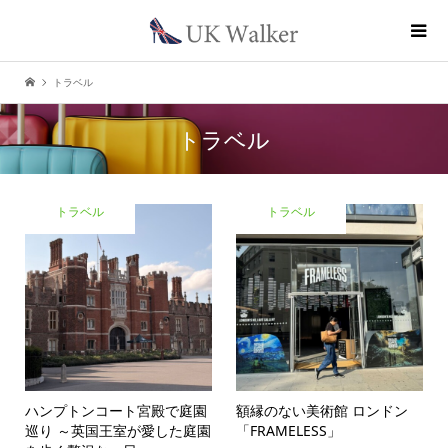
トラベル
トラベル
トラベル
トラベル
ハンプトンコート宮殿で庭園
額縁のない美術館 ロンドン
巡り ～英国王室が愛した庭園
「FRAMELESS」