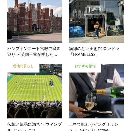
ハンプトンコート宮殿で庭園
額縁のない美術館 ロンドン
巡り ～英国王室が愛した...
「FRAMELESS」
現地の暮らし
おすすめ旅行
伝統と気品に満ちた ウィンブ
上空で味わうイングリッシ
ルドン・テニス
ュ・ワイン《Discove...