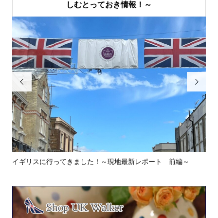
しむとっておき情報！～


イギリスに行ってきました！～現地最新レポート 前編～
英
ウォ.