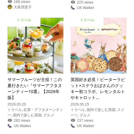
168 views
225 views
大島理恵子
UK Walker
トラベル
トラベル
サマーフルーツが主役！この
英国好き必見！ピーターラビ
夏行きたい『サマーアフタヌ
ット×ステラおばさんのクッ
ーンティー10選』【2026年
キー初コラボ、レモンタルト
版】
やキャロット...
2026.05.20
2026.05.15
トラベル
,
紅茶・アフタヌーンティ
トラベル
,
国内で楽しむ英国
,
スイ
ー
,
国内で楽しむ英国
,
グルメ
ーツ
,
グルメ
282 views
237 views
UK Walker
UK Walker