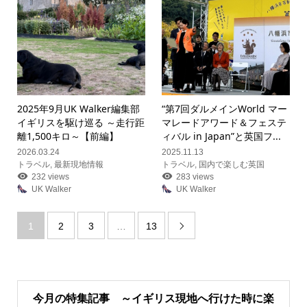
2025年9月UK Walker編集部
“第7回ダルメインWorld マー
イギリスを駆け巡る ～走行距
マレードアワード＆フェステ
離1,500キロ～【前編】
ィバル in Japan”と英国フ...
2026.03.24
2025.11.13
トラベル
,
最新現地情報
トラベル
,
国内で楽しむ英国
232 views
283 views
UK Walker
UK Walker
1
2
3
…
13

今月の特集記事 ～イギリス現地へ行けた時に楽