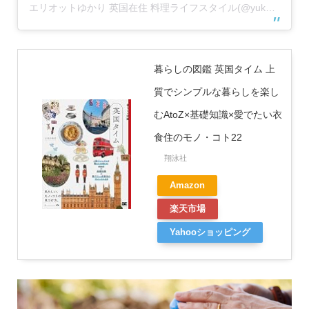
エリオットゆかり 英国在住 料理ライフスタイル(@yukarielliott)がシェアした投稿
暮らしの図鑑 英国タイム 上
質でシンプルな暮らしを楽し
むAtoZ×基礎知識×愛でたい衣
食住のモノ・コト22
翔泳社
Amazon
楽天市場
Yahooショッピング