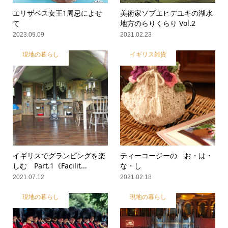
エリザベス女王1周忌によせ
美術家ソブエヒデユキの湖水
て
地方のらりくらり Vol.2
2023.09.09
2021.02.23
現地の暮らし
イギリス雑貨
イギリスでグランピングを楽
ティーコージーの お・は・
しむ Part.1《Facilit...
な・し
2021.07.12
2021.02.18
現地の暮らし
現地の暮らし