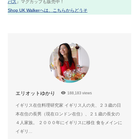
バス
』マグカップも販売中！
Shop UK Walkerへは、こちらからどうそ
エリオットゆかり
188,183 views
イギリス在住料理研究家 イギリス人の夫、２３歳の日
本在住の長男（現在ロンドン在住）、２１歳の長女の
４人家族。 ２０００年にイギリスに移住 食をメインに
イギリ...