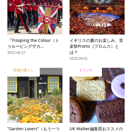
『Trooping the Colour（ト
イギリスの夏のお楽しみ、音
ゥルーピングザカ...
楽祭Proms（プロムス）と
は？
2022.06.27
2025.09.01
現地の暮らし
イベント
”Garden Lovers”（もう一つ
UK Walker編集部おススメの