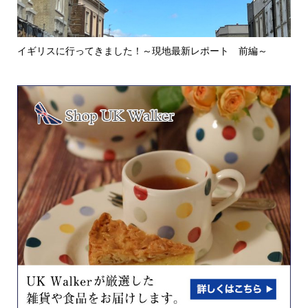
イギリスに行ってきました！～現地最新レポート 前編～
英
ウォ.