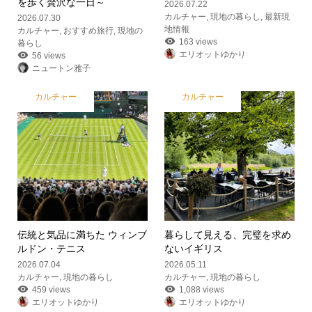
を歩く贅沢な一日～
2026.07.22
カルチャー
,
現地の暮らし
,
最新現
2026.07.30
地情報
カルチャー
,
おすすめ旅行
,
現地の
163 views
暮らし
エリオットゆかり
56 views
ニュートン雅子
カルチャー
カルチャー
伝統と気品に満ちた ウィンブ
暮らして見える、完璧を求め
ルドン・テニス
ないイギリス
2026.07.04
2026.05.11
カルチャー
,
現地の暮らし
カルチャー
,
現地の暮らし
459 views
1,088 views
エリオットゆかり
エリオットゆかり