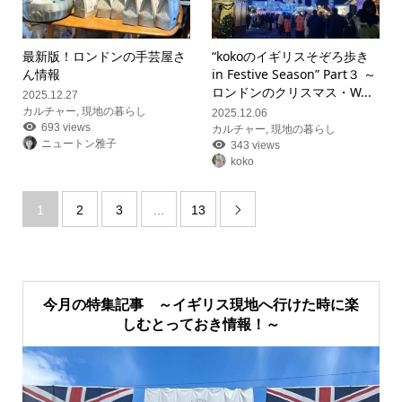
最新版！ロンドンの手芸屋さ
“kokoのイギリスそぞろ歩き
ん情報
in Festive Season” Part３ ～
ロンドンのクリスマス・W...
2025.12.27
カルチャー
,
現地の暮らし
2025.12.06
693 views
カルチャー
,
現地の暮らし
ニュートン雅子
343 views
koko
1
2
3
…
13

今月の特集記事 ～イギリス現地へ行けた時に楽
しむとっておき情報！～