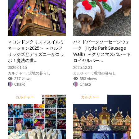
＜ロンドンクリスマスイルミ
ハイドパークソーセージウォ
ネーション2025＞ ～セルフ
ーク（Hyde Park Sausage
リッジズとディズニーがコラ
Walk）～クリスマスパレード
ボ！魔法の世...
ロイヤルパー...
2026.01.15
2025.12.31
カルチャー
,
現地の暮らし
カルチャー
,
現地の暮らし
277 views
353 views
Chako
Chako
カルチャー
カルチャー