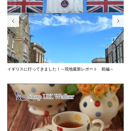


イギリスに行ってきました！～現地最新レポート 前編～
英
ウォ.