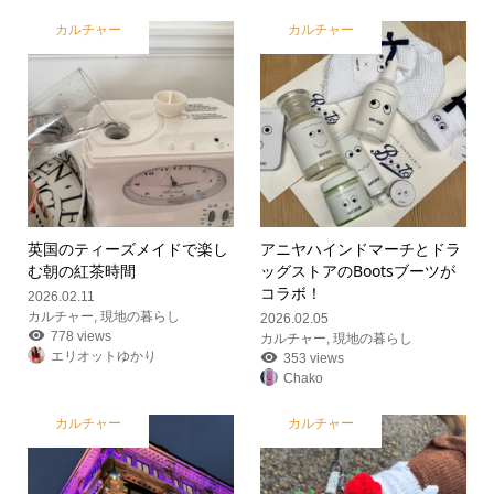
カルチャー
カルチャー
英国のティーズメイドで楽し
アニヤハインドマーチとドラ
む朝の紅茶時間
ッグストアのBootsブーツが
コラボ！
2026.02.11
カルチャー
,
現地の暮らし
2026.02.05
778 views
カルチャー
,
現地の暮らし
エリオットゆかり
353 views
Chako
カルチャー
カルチャー