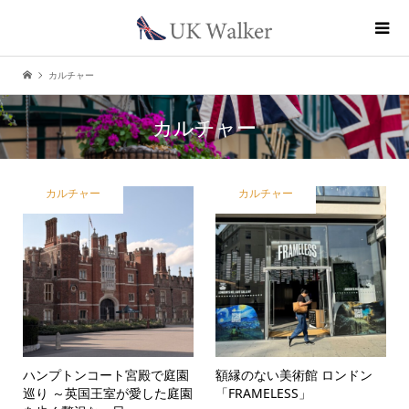
カルチャー
カルチャー
カルチャー
カルチャー
ハンプトンコート宮殿で庭園
額縁のない美術館 ロンドン
巡り ～英国王室が愛した庭園
「FRAMELESS」