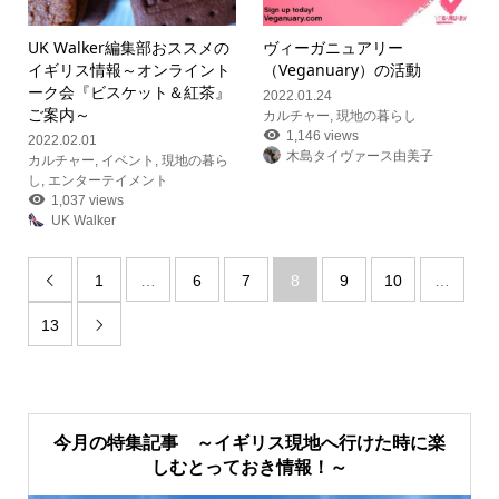
UK Walker編集部おススメの
ヴィーガニュアリー
イギリス情報
～オンライント
（Veganuary）の活動
ーク会『ビスケット＆紅茶』
2022.01.24
ご案内～
カルチャー
,
現地の暮らし
1,146 views
2022.02.01
木島タイヴァース由美子
カルチャー
,
イベント
,
現地の暮ら
し
,
エンターテイメント
1,037 views
UK Walker
1
…
6
7
8
9
10
…

13

今月の特集記事 ～イギリス現地へ行けた時に楽
しむとっておき情報！～