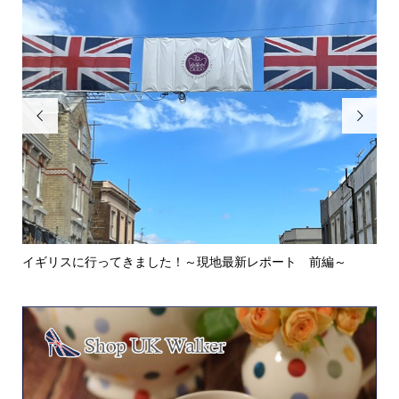


イギリスに行ってきました！～現地最新レポート 前編～
英
ウォ.