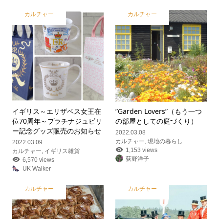
カルチャー
カルチャー
イギリス～エリザベス女王在
”Garden Lovers”（もう一つ
位70周年～
プラチナジュビリ
の部屋としての庭づくり）
ー記念グッズ販売のお知らせ
2022.03.08
カルチャー
,
現地の暮らし
2022.03.09
1,153 views
カルチャー
,
イギリス雑貨
荻野洋子
6,570 views
UK Walker
カルチャー
カルチャー