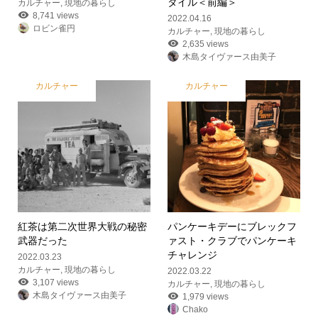
タイル＜前編＞
カルチャー
,
現地の暮らし
8,741 views
2022.04.16
ロビン雀円
カルチャー
,
現地の暮らし
2,635 views
木島タイヴァース由美子
カルチャー
カルチャー
紅茶は第二次世界大戦の秘密
パンケーキデーにブレックフ
武器だった
ァスト・クラブでパンケーキ
チャレンジ
2022.03.23
カルチャー
,
現地の暮らし
2022.03.22
3,107 views
カルチャー
,
現地の暮らし
木島タイヴァース由美子
1,979 views
Chako