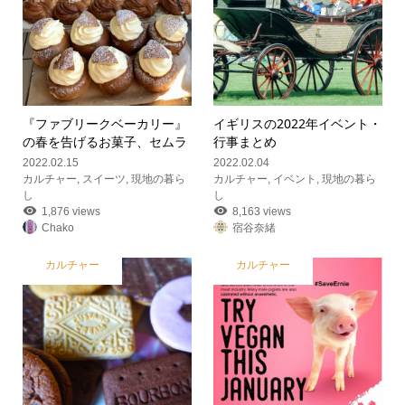
『ファブリークベーカリー』
イギリスの2022年イベント・
の春を告げるお菓子、セムラ
行事まとめ
2022.02.15
2022.02.04
カルチャー
,
スイーツ
,
現地の暮ら
カルチャー
,
イベント
,
現地の暮ら
し
し
1,876 views
8,163 views
Chako
宿谷奈緒
カルチャー
カルチャー