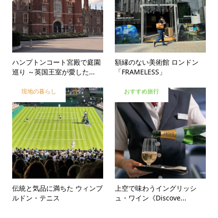
ハンプトンコート宮殿で庭園
額縁のない美術館 ロンドン
巡り ～英国王室が愛した...
「FRAMELESS」
現地の暮らし
おすすめ旅行
伝統と気品に満ちた ウィンブ
上空で味わうイングリッシ
ルドン・テニス
ュ・ワイン《Discove...