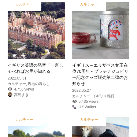
カルチャー
カルチャー
イギリス英語の発音「一言し
イギリス～エリザベス女王在
ゃべればお里が知れる」
位70周年～
プラチナジュビリ
ー記念グッズ販売第二弾のお
2022.05.31
知らせ
カルチャー
,
現地の暮らし
4,756 views
2022.05.27
高島まき
カルチャー
,
イギリス雑貨
5,435 views
UK Walker
カルチャー
カルチャー