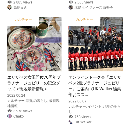
2,885 views
2,565 views
高島まき
木島タイヴァース由美子
カルチャー
カルチャー
エリザベス女王即位70周年プ
オンライントーク会『エリザ
ラチナ・ジュビリーの記念グ
ベス2世プラチナ・ジュビリ
ッズ＜現地最新情報＞
ー』ご案内
《UK Walker編集
部おスス...
2022.06.24
カルチャー
,
現地の暮らし
,
最新現
2022.06.07
地情報
カルチャー
,
イベント
,
現地の暮ら
3,978 views
し
Chako
753 views
UK Walker