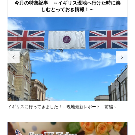
今月の特集記事 ～イギリス現地へ行けた時に楽
しむとっておき情報！～


イギリスに行ってきました！～現地最新レポート 前編～
英
ウォ.