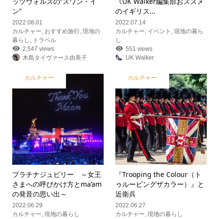
ッツウォルズの“スワン・イ
《UK Walker編集部おススメ
ン”
のイギリス...
2022.08.01
2022.07.14
カルチャー
,
おすすめ旅行
,
現地の
カルチャー
,
イベント
,
現地の暮ら
暮らし
,
トラベル
し
2,547 views
551 views
木島タイヴァース由美子
UK Walker
カルチャー
カルチャー
プラチナジュビリー ～女王
『Trooping the Colour（ト
さまへの呼びかけ方とma’am
ゥルーピングザカラー）』と
の発音の思い出～
近衛兵
2022.06.29
2022.06.27
カルチャー
,
現地の暮らし
カルチャー
,
現地の暮らし