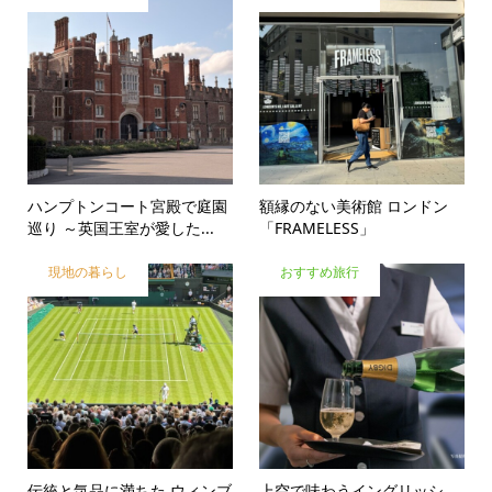
ハンプトンコート宮殿で庭園
額縁のない美術館 ロンドン
巡り ～英国王室が愛した...
「FRAMELESS」
現地の暮らし
おすすめ旅行
伝統と気品に満ちた ウィンブ
上空で味わうイングリッシ