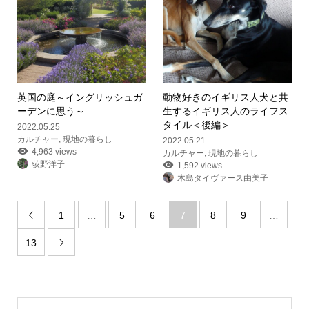
英国の庭～イングリッシュガ
動物好きのイギリス人
犬と共
ーデンに思う～
生するイギリス人のライフス
タイル＜後編＞
2022.05.25
カルチャー
,
現地の暮らし
2022.05.21
4,963 views
カルチャー
,
現地の暮らし
荻野洋子
1,592 views
木島タイヴァース由美子
1
…
5
6
7
8
9
…

13
