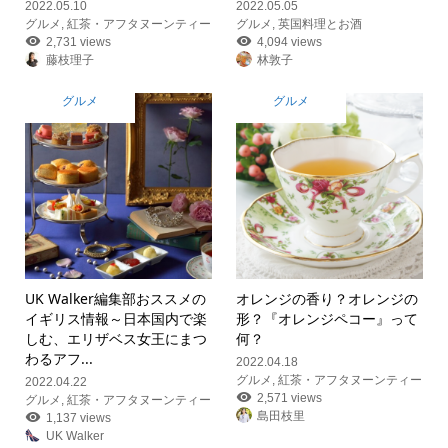
2022.05.10
2022.05.05
グルメ
,
紅茶・アフタヌーンティー
グルメ
,
英国料理とお酒
2,731 views
4,094 views
藤枝理子
林敦子
グルメ
グルメ
UK Walker編集部おススメの
オレンジの香り？オレンジの
イギリス情報
～日本国内で楽
形？『オレンジペコー』って
しむ、エリザベス女王にまつ
何？
わるアフ...
2022.04.18
グルメ
,
紅茶・アフタヌーンティー
2022.04.22
2,571 views
グルメ
,
紅茶・アフタヌーンティー
島田枝里
1,137 views
UK Walker