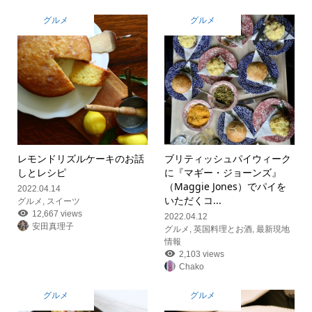
グルメ
グルメ
レモンドリズルケーキのお話
ブリティッシュパイウィーク
しとレシピ
に『マギー・ジョーンズ』
（Maggie Jones）でパイを
2022.04.14
いただく
コ...
グルメ
,
スイーツ
12,667 views
2022.04.12
安田真理子
グルメ
,
英国料理とお酒
,
最新現地
情報
2,103 views
Chako
グルメ
グルメ