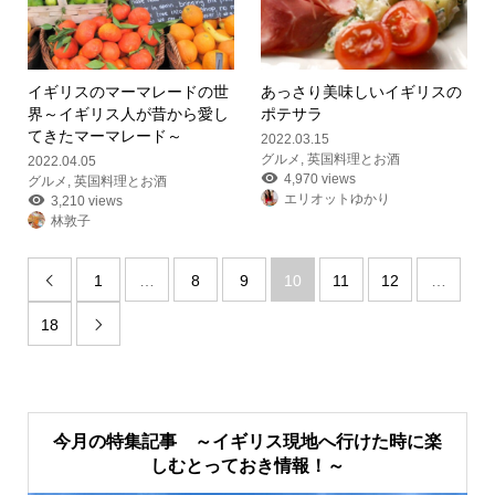
イギリスのマーマレードの世
あっさり美味しいイギリスの
界
～イギリス人が昔から愛し
ポテサラ
てきたマーマレード～
2022.03.15
グルメ
,
英国料理とお酒
2022.04.05
4,970 views
グルメ
,
英国料理とお酒
エリオットゆかり
3,210 views
林敦子
1
…
8
9
10
11
12
…

18

今月の特集記事 ～イギリス現地へ行けた時に楽
しむとっておき情報！～