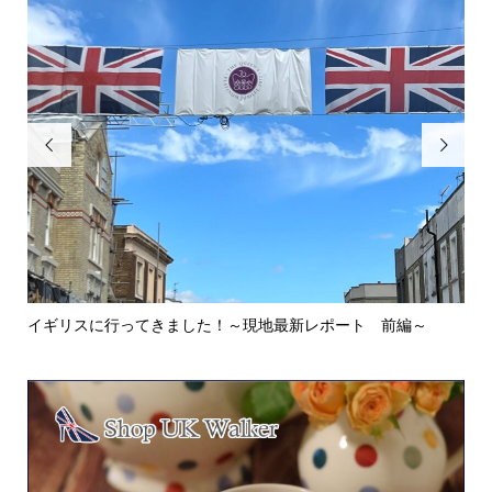


イギリスに行ってきました！～現地最新レポート 前編～
英
ウォ.