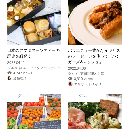
日本のアフタヌーンティーの
バラエティー豊かなイギリス
歴史を紐解く
のソーセージを使って「バン
ガーズ&マッシュ」
2022.04.11
グルメ
,
紅茶・アフタヌーンティー
2022.04.06
4,747 views
グルメ
,
英国料理とお酒
藤枝理子
3,810 views
エリオットゆかり
グルメ
グルメ