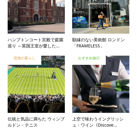
ハンプトンコート宮殿で庭園
額縁のない美術館 ロンドン
巡り ～英国王室が愛した...
「FRAMELESS」
現地の暮らし
おすすめ旅行
伝統と気品に満ちた ウィンブ
上空で味わうイングリッシ
ルドン・テニス
ュ・ワイン《Discove...