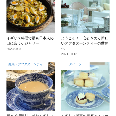
イギリス料理で最も日本人の
ようこそ！ 心ときめく新し
口に合うケジャリー
いアフタヌーンティーの世界
へ
2023.05.09
2021.10.13
紅茶・アフタヌーンティー
スイーツ
日本で濃厚リッチなイギリス
イギリス国王の玉座とスコー