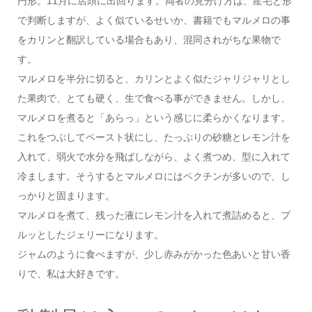
円形。11月に店頭に出回ります。両者の見分け方は、産毛と形
で判断しますが、よく似ているせいか、書籍でもマルメロの事
をカリンと翻訳している場合もあり、混同されがちな果物で
す。
マルメロを半分に切ると、カリンとよく似たジャリジャリとし
た果肉で、とても硬く、生で食べる事ができません。しかし、
マルメロを煮ると「あらっ」という感じに柔らかくなります。
これをつぶしてペースト状にし、たっぷりの砂糖とレモン汁を
入れて、弱火で水分を飛ばしながら、よく煮つめ、型に入れて
冷まします。そうするとマルメロにはペクチンが多いので、し
っかりと固まります。
マルメロを煮て、残った液にレモン汁を入れて煮詰めると、プ
ルッとしたジェリーになります。
ジャムのように食べますが、少し赤みがかった色あいと甘い香
りで、私は大好きです。