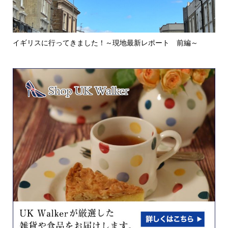
イギリスに行ってきました！～現地最新レポート 前編～
英
ウォ.