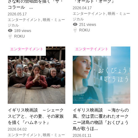
さな町の合唱団を描く『ザ・
『オールド・オーク』
コラール ...
2026.04.17
エンターテイメント
,
映画・ミュー
2026.05.17
ジカル
エンターテイメント
,
映画・ミュー
251 views
ジカル
ROKU
189 views
ROKU
エンターテイメント
エンターテイメント
イギリス映画談 ～シェーク
イギリス映画談 ～海からの
スピアと、その妻、その家族
風、空は雲に覆われたオーク
を描く『ハムネット』
ニー諸島の物語『おくびょう
鳥が歌うほ...
2026.04.02
エンターテイメント
,
映画・ミュー
2026.01.11