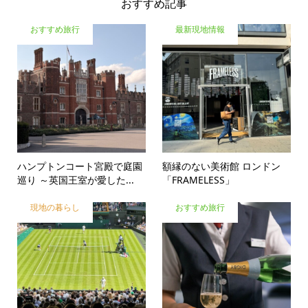
おすすめ記事
おすすめ旅行
最新現地情報
ハンプトンコート宮殿で庭園
額縁のない美術館 ロンドン
巡り ～英国王室が愛した...
「FRAMELESS」
現地の暮らし
おすすめ旅行