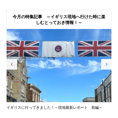
今月の特集記事 ～イギリス現地へ行けた時に楽
しむとっておき情報！～


イギリスに行ってきました！～現地最新レポート 前編～
英
ウォ.