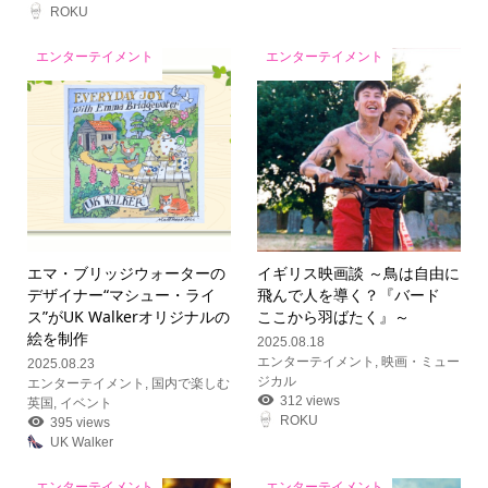
ROKU
エンターテイメント
エンターテイメント
エマ・ブリッジウォーターの
イギリス映画談 ～鳥は自由に
デザイナー“マシュー・ライ
飛んで人を導く？『バード
ス”がUK Walkerオリジナルの
ここから羽ばたく』～
絵を制作
2025.08.18
エンターテイメント
,
映画・ミュー
2025.08.23
ジカル
エンターテイメント
,
国内で楽しむ
312 views
英国
,
イベント
ROKU
395 views
UK Walker
エンターテイメント
エンターテイメント