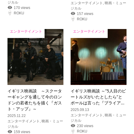
ジカル
エンターテイメント
,
映画・ミュー
170 views
ジカル
ROKU
157 views
ROKU
エンターテイメント
エンターテイメント
イギリス映画談 ～スクータ
イギリス映画談 ～”5人目のビ
ーギャングを通して今のロン
ートルズがいたとしたら”と
ドンの若者たちを描く『ガス
ポールは言った『ブライア...
ト・アップ』～
2025.09.13
エンターテイメント
,
映画・ミュー
2025.11.22
ジカル
エンターテイメント
,
映画・ミュー
230 views
ジカル
ROKU
159 views