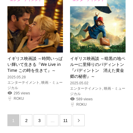
イギリス映画談 ～時間いっぱ
イギリス映画談 ～暗黒の地ペ
い輝いて生きる『We Live in
ルーに里帰りのパディントン
Time この時を生きて』～
『パディントン 消えた黄金
郷の秘密』～
2025.05.28
エンターテイメント
,
映画・ミュー
2025.05.02
ジカル
エンターテイメント
,
映画・ミュー
295 views
ジカル
ROKU
589 views
ROKU
1
2
3
…
11
