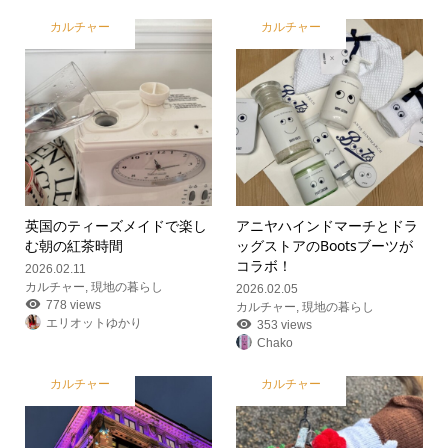
カルチャー
カルチャー
英国のティーズメイドで楽し
アニヤハインドマーチとドラ
む朝の紅茶時間
ッグストアのBootsブーツが
コラボ！
2026.02.11
カルチャー
,
現地の暮らし
2026.02.05
778 views
カルチャー
,
現地の暮らし
エリオットゆかり
353 views
Chako
カルチャー
カルチャー