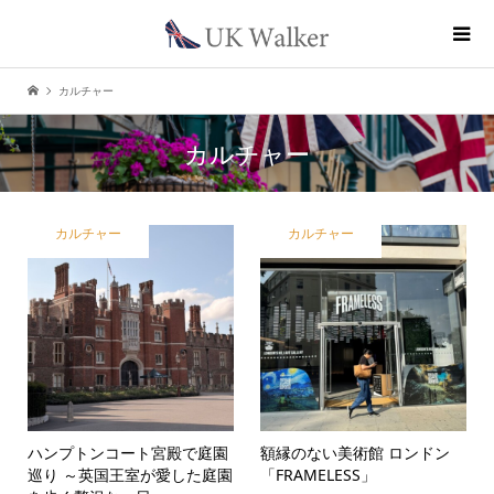
カルチャー
カルチャー
カルチャー
カルチャー
ハンプトンコート宮殿で庭園
額縁のない美術館 ロンドン
巡り ～英国王室が愛した庭園
「FRAMELESS」