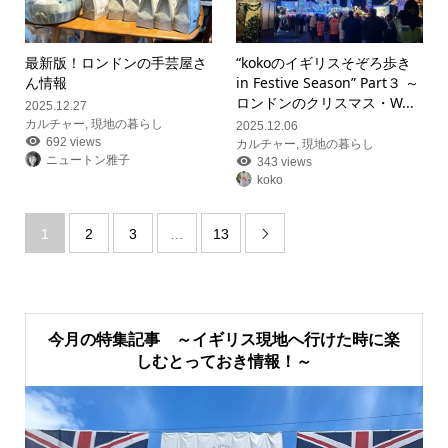
最新版！ロンドンの手芸屋さ
“kokoのイギリスそぞろ歩き
ん情報
in Festive Season” Part３ ～
ロンドンのクリスマス・W...
2025.12.27
カルチャー
,
現地の暮らし
2025.12.06
692 views
カルチャー
,
現地の暮らし
ニュートン雅子
343 views
koko
1
2
3
…
13

今月の特集記事 ～イギリス現地へ行けた時に楽
しむとっておき情報！～