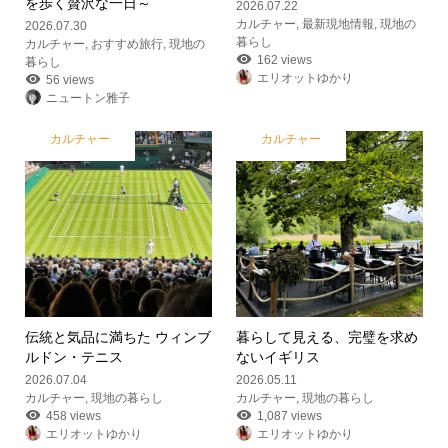
を歩く贅沢な一日～
2026.07.22
カルチャー
,
最新現地情報
,
現地の
2026.07.30
暮らし
カルチャー
,
おすすめ旅行
,
現地の
162 views
暮らし
エリオットゆかり
56 views
ニュートン雅子
カルチャー
カルチャー
伝統と気品に満ちた ウィンブ
暮らして見える、完璧を求め
ルドン・テニス
ないイギリス
2026.07.04
2026.05.11
カルチャー
,
現地の暮らし
カルチャー
,
現地の暮らし
458 views
1,087 views
エリオットゆかり
エリオットゆかり