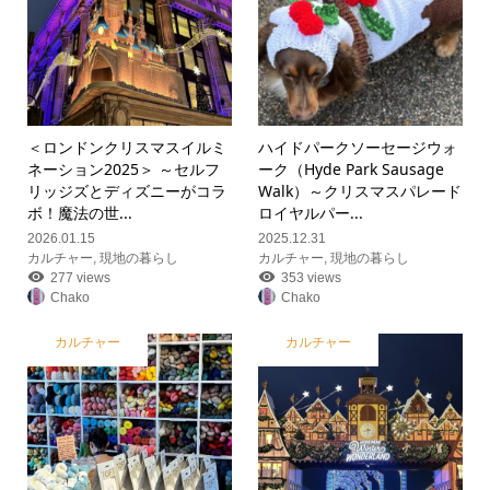
＜ロンドンクリスマスイルミ
ハイドパークソーセージウォ
ネーション2025＞ ～セルフ
ーク（Hyde Park Sausage
リッジズとディズニーがコラ
Walk）～クリスマスパレード
ボ！魔法の世...
ロイヤルパー...
2026.01.15
2025.12.31
カルチャー
,
現地の暮らし
カルチャー
,
現地の暮らし
277 views
353 views
Chako
Chako
カルチャー
カルチャー