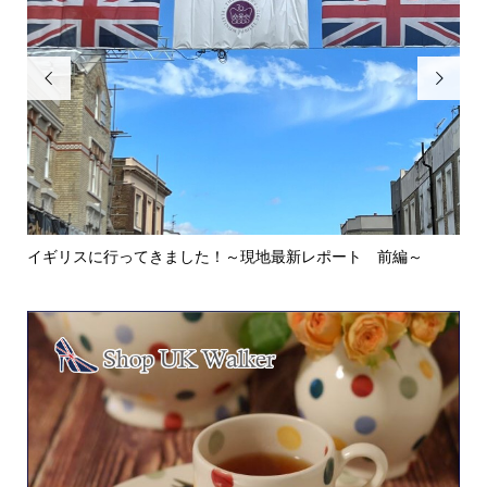


イギリスに行ってきました！～現地最新レポート 前編～
英
ウォ.