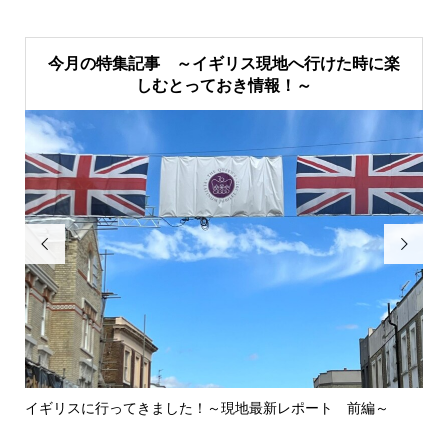
今月の特集記事 ～イギリス現地へ行けた時に楽
しむとっておき情報！～


イギリスに行ってきました！～現地最新レポート 前編～
英
ウォ.