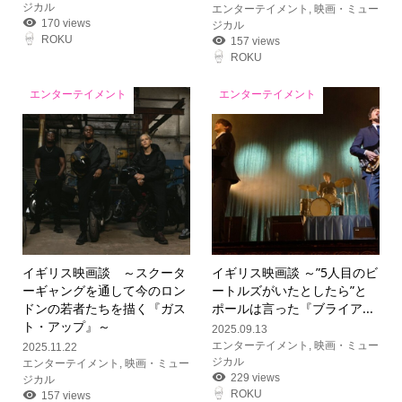
ジカル
エンターテイメント
,
映画・ミュー
170 views
ジカル
ROKU
157 views
ROKU
エンターテイメント
エンターテイメント
イギリス映画談 ～スクータ
イギリス映画談 ～”5人目のビ
ーギャングを通して今のロン
ートルズがいたとしたら”と
ドンの若者たちを描く『ガス
ポールは言った『ブライア...
ト・アップ』～
2025.09.13
エンターテイメント
,
映画・ミュー
2025.11.22
ジカル
エンターテイメント
,
映画・ミュー
229 views
ジカル
ROKU
157 views