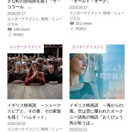
さな町の合唱団を描く『ザ・
『オールド・オーク』
コラール ...
2026.04.17
エンターテイメント
,
映画・ミュー
2026.05.17
ジカル
エンターテイメント
,
映画・ミュー
251 views
ジカル
ROKU
188 views
ROKU
エンターテイメント
エンターテイメント
イギリス映画談 ～シェーク
イギリス映画談 ～海からの
スピアと、その妻、その家族
風、空は雲に覆われたオーク
を描く『ハムネット』
ニー諸島の物語『おくびょう
鳥が歌うほ...
2026.04.02
エンターテイメント
,
映画・ミュー
2026.01.11