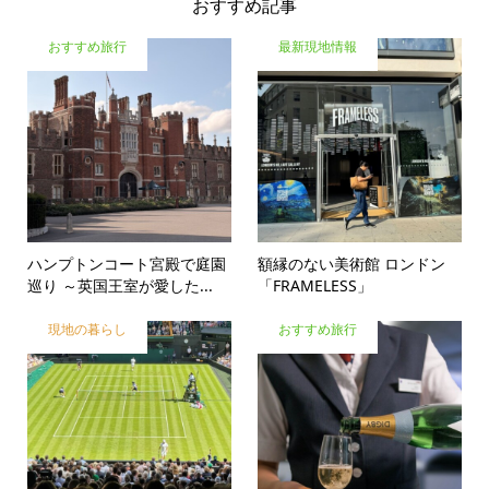
おすすめ記事
おすすめ旅行
最新現地情報
ハンプトンコート宮殿で庭園
額縁のない美術館 ロンドン
巡り ～英国王室が愛した...
「FRAMELESS」
現地の暮らし
おすすめ旅行