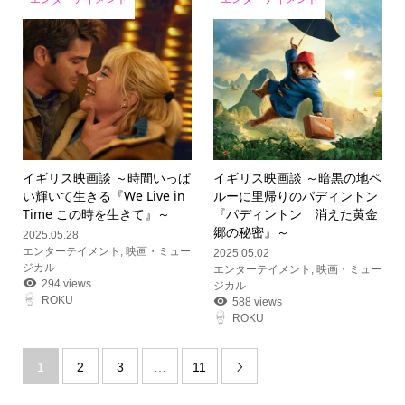
イギリス映画談 ～時間いっぱ
イギリス映画談 ～暗黒の地ペ
い輝いて生きる『We Live in
ルーに里帰りのパディントン
Time この時を生きて』～
『パディントン 消えた黄金
郷の秘密』～
2025.05.28
エンターテイメント
,
映画・ミュー
2025.05.02
ジカル
エンターテイメント
,
映画・ミュー
294 views
ジカル
ROKU
588 views
ROKU
1
2
3
…
11
