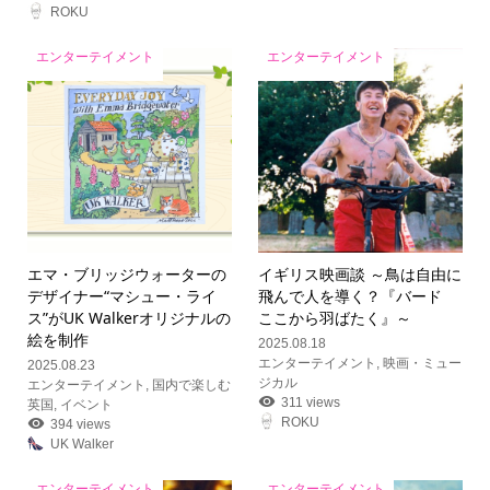
ROKU
エンターテイメント
エンターテイメント
エマ・ブリッジウォーターの
イギリス映画談 ～鳥は自由に
デザイナー“マシュー・ライ
飛んで人を導く？『バード
ス”がUK Walkerオリジナルの
ここから羽ばたく』～
絵を制作
2025.08.18
エンターテイメント
,
映画・ミュー
2025.08.23
ジカル
エンターテイメント
,
国内で楽しむ
311 views
英国
,
イベント
ROKU
394 views
UK Walker
エンターテイメント
エンターテイメント