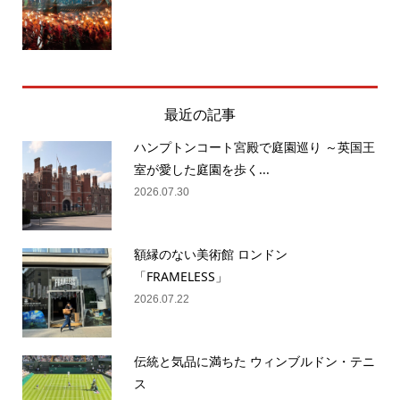
最近の記事
ハンプトンコート宮殿で庭園巡り ～英国王
室が愛した庭園を歩く...
2026.07.30
額縁のない美術館 ロンドン
「FRAMELESS」
2026.07.22
伝統と気品に満ちた ウィンブルドン・テニ
ス