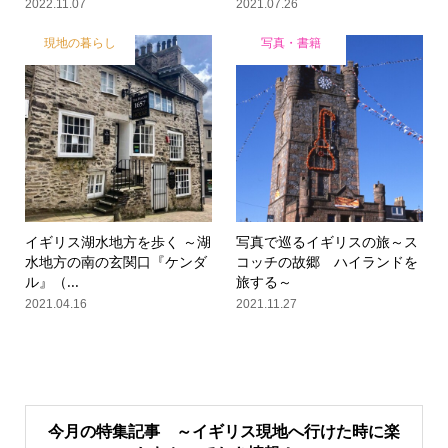
2022.11.07
2021.07.26
現地の暮らし
写真・書籍
イギリス湖水地方を歩く ～湖
写真で巡るイギリスの旅～ス
水地方の南の玄関口『ケンダ
コッチの故郷 ハイランドを
ル』（...
旅する～
2021.04.16
2021.11.27
今月の特集記事 ～イギリス現地へ行けた時に楽