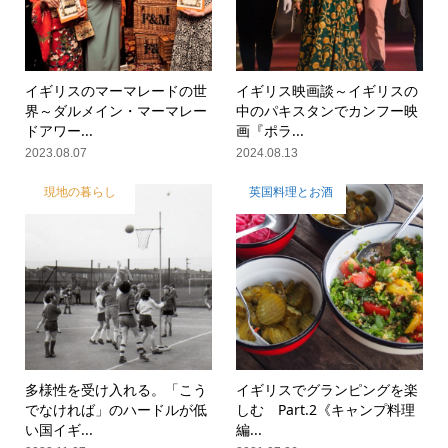
イギリスのマーマレードの世
イギリス映画談～イギリスの
界～ダルメイン・マーマレー
中のパキスタンでカンフー映
ドアワー...
画『ポラ...
2023.08.07
2024.08.13
現地の暮らし
英国料理とお酒
多様性を受け入れる。「こう
イギリスでグランピングを楽
でなければ」のハードルが低
しむ Part.2《キャンプ料理
い国イギ...
編...