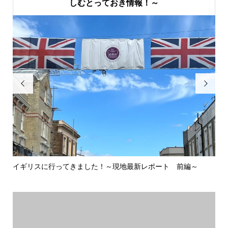
しむとっておき情報！～


イギリスに行ってきました！～現地最新レポート 前編～
英
ウォ.