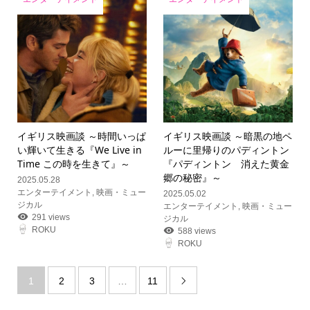
イギリス映画談 ～時間いっぱ
イギリス映画談 ～暗黒の地ペ
い輝いて生きる『We Live in
ルーに里帰りのパディントン
Time この時を生きて』～
『パディントン 消えた黄金
郷の秘密』～
2025.05.28
エンターテイメント
,
映画・ミュー
2025.05.02
ジカル
エンターテイメント
,
映画・ミュー
291 views
ジカル
ROKU
588 views
ROKU
1
2
3
…
11
