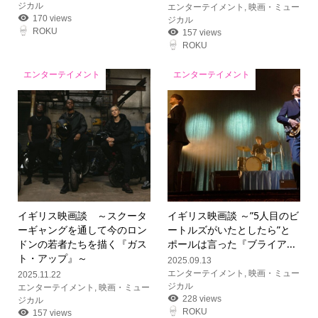
ジカル
エンターテイメント
,
映画・ミュー
170 views
ジカル
ROKU
157 views
ROKU
エンターテイメント
エンターテイメント
イギリス映画談 ～スクータ
イギリス映画談 ～”5人目のビ
ーギャングを通して今のロン
ートルズがいたとしたら”と
ドンの若者たちを描く『ガス
ポールは言った『ブライア...
ト・アップ』～
2025.09.13
エンターテイメント
,
映画・ミュー
2025.11.22
ジカル
エンターテイメント
,
映画・ミュー
228 views
ジカル
ROKU
157 views