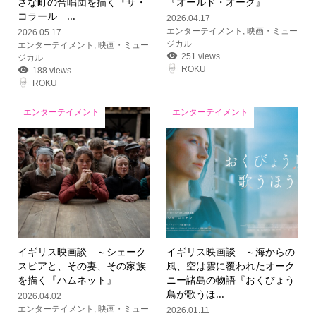
さな町の合唱団を描く『ザ・
『オールド・オーク』
コラール ...
2026.04.17
エンターテイメント
,
映画・ミュー
2026.05.17
ジカル
エンターテイメント
,
映画・ミュー
251 views
ジカル
ROKU
188 views
ROKU
エンターテイメント
エンターテイメント
イギリス映画談 ～シェーク
イギリス映画談 ～海からの
スピアと、その妻、その家族
風、空は雲に覆われたオーク
を描く『ハムネット』
ニー諸島の物語『おくびょう
鳥が歌うほ...
2026.04.02
エンターテイメント
,
映画・ミュー
2026.01.11