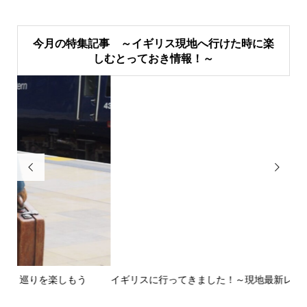
今月の特集記事 ～イギリス現地へ行けた時に楽
しむとっておき情報！～


イギリスに行ってきました！～現地最新レポート 前編～
英
ウォ.