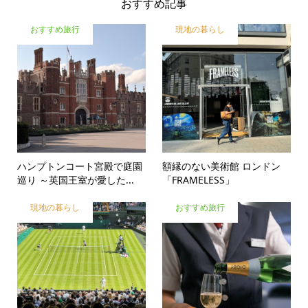
おすすめ記事
おすすめ旅行
現地の暮らし
ハンプトンコート宮殿で庭園
額縁のない美術館 ロンドン
巡り ～英国王室が愛した...
「FRAMELESS」
現地の暮らし
おすすめ旅行