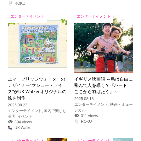
ROKU
エンターテイメント
エンターテイメント
エマ・ブリッジウォーターの
イギリス映画談 ～鳥は自由に
デザイナー“マシュー・ライ
飛んで人を導く？『バード
ス”がUK Walkerオリジナルの
ここから羽ばたく』～
絵を制作
2025.08.18
エンターテイメント
,
映画・ミュー
2025.08.23
ジカル
エンターテイメント
,
国内で楽しむ
311 views
英国
,
イベント
ROKU
394 views
UK Walker
エンターテイメント
エンターテイメント