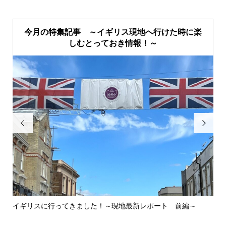
今月の特集記事 ～イギリス現地へ行けた時に楽
しむとっておき情報！～


イギリスに行ってきました！～現地最新レポート 前編～
英
ウォ.