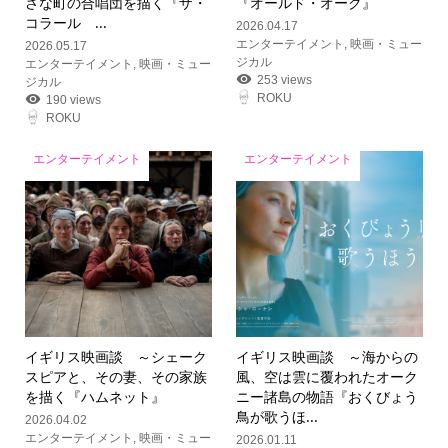
さな町の合唱団を描く『ザ・
『オールド・オーク』
コラール ...
2026.04.17
エンターテイメント
,
映画・ミュー
2026.05.17
ジカル
エンターテイメント
,
映画・ミュー
253 views
ジカル
ROKU
190 views
ROKU
エンターテイメント
エンターテイメント
イギリス映画談 ～シェーク
イギリス映画談 ～海からの
スピアと、その妻、その家族
風、空は雲に覆われたオーク
を描く『ハムネット』
ニー諸島の物語『おくびょう
鳥が歌うほ...
2026.04.02
エンターテイメント
,
映画・ミュー
2026.01.11