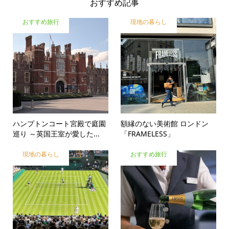
おすすめ記事
おすすめ旅行
現地の暮らし
ハンプトンコート宮殿で庭園
額縁のない美術館 ロンドン
巡り ～英国王室が愛した...
「FRAMELESS」
現地の暮らし
おすすめ旅行