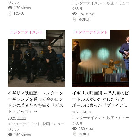
ジカル
エンターテイメント
,
映画・ミュー
170 views
ジカル
ROKU
157 views
ROKU
エンターテイメント
エンターテイメント
イギリス映画談 ～スクータ
イギリス映画談 ～”5人目のビ
ーギャングを通して今のロン
ートルズがいたとしたら”と
ドンの若者たちを描く『ガス
ポールは言った『ブライア...
ト・アップ』～
2025.09.13
エンターテイメント
,
映画・ミュー
2025.11.22
ジカル
エンターテイメント
,
映画・ミュー
230 views
ジカル
ROKU
159 views