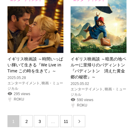
イギリス映画談 ～時間いっぱ
イギリス映画談 ～暗黒の地ペ
い輝いて生きる『We Live in
ルーに里帰りのパディントン
Time この時を生きて』～
『パディントン 消えた黄金
郷の秘密』～
2025.05.28
エンターテイメント
,
映画・ミュー
2025.05.02
ジカル
エンターテイメント
,
映画・ミュー
295 views
ジカル
ROKU
590 views
ROKU
1
2
3
…
11
