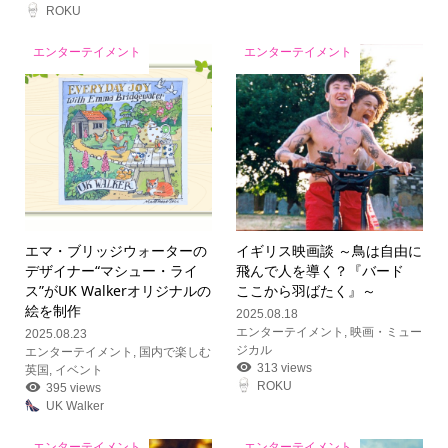
ROKU
エンターテイメント
エンターテイメント
エマ・ブリッジウォーターの
イギリス映画談 ～鳥は自由に
デザイナー“マシュー・ライ
飛んで人を導く？『バード
ス”がUK Walkerオリジナルの
ここから羽ばたく』～
絵を制作
2025.08.18
エンターテイメント
,
映画・ミュー
2025.08.23
ジカル
エンターテイメント
,
国内で楽しむ
313 views
英国
,
イベント
ROKU
395 views
UK Walker
エンターテイメント
エンターテイメント