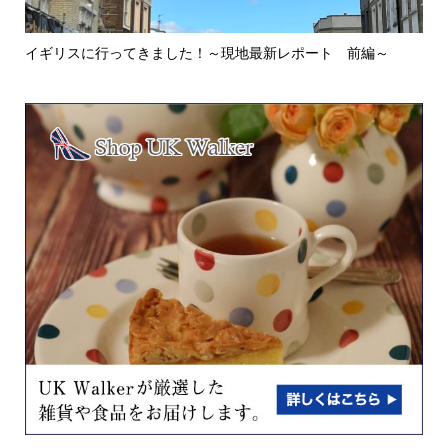
イギリスに行ってきました！～現地最新レポート 前編～
英
ウォ.