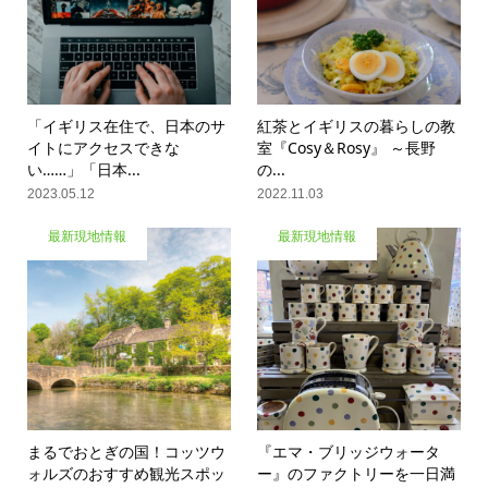
「イギリス在住で、日本のサ
紅茶とイギリスの暮らしの教
イトにアクセスできな
室『Cosy＆Rosy』 ～長野
い……」「日本...
の...
2023.05.12
2022.11.03
最新現地情報
最新現地情報
まるでおとぎの国！コッツウ
『エマ・ブリッジウォータ
ォルズのおすすめ観光スポッ
ー』のファクトリーを一日満