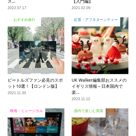
ス...
【入門編】
2022.07.17
2021.02.09
おすすめ旅行
紅茶・アフタヌーンティー
ビートルズファン必見のスポ
UK Walker編集部おススメの
ット10選！【ロンドン版】
イギリス情報～日本国内で
楽...
2021.11.30
2023.11.12
映画・ミュージカル
国内で楽しむ英国