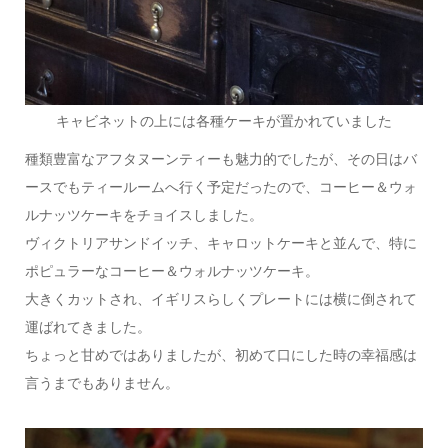
キャビネットの上には各種ケーキが置かれていました
種類豊富なアフタヌーンティーも魅力的でしたが、その日はバ
ースでもティールームへ行く予定だったので、コーヒー＆ウォ
ルナッツケーキをチョイスしました。
ヴィクトリアサンドイッチ、キャロットケーキと並んで、特に
ポピュラーなコーヒー＆ウォルナッツケーキ。
大きくカットされ、イギリスらしくプレートには横に倒されて
運ばれてきました。
ちょっと甘めではありましたが、初めて口にした時の幸福感は
言うまでもありません。