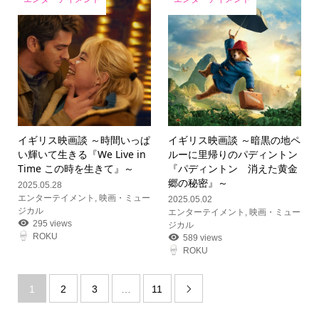
イギリス映画談 ～時間いっぱ
イギリス映画談 ～暗黒の地ペ
い輝いて生きる『We Live in
ルーに里帰りのパディントン
Time この時を生きて』～
『パディントン 消えた黄金
郷の秘密』～
2025.05.28
エンターテイメント
,
映画・ミュー
2025.05.02
ジカル
エンターテイメント
,
映画・ミュー
295 views
ジカル
ROKU
589 views
ROKU
1
2
3
…
11
