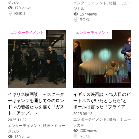
ジカル
エンターテイメント
,
映画・ミュー
170 views
ジカル
ROKU
157 views
ROKU
エンターテイメント
エンターテイメント
イギリス映画談 ～スクータ
イギリス映画談 ～”5人目のビ
ーギャングを通して今のロン
ートルズがいたとしたら”と
ドンの若者たちを描く『ガス
ポールは言った『ブライア...
ト・アップ』～
2025.09.13
エンターテイメント
,
映画・ミュー
2025.11.22
ジカル
エンターテイメント
,
映画・ミュー
230 views
ジカル
ROKU
159 views