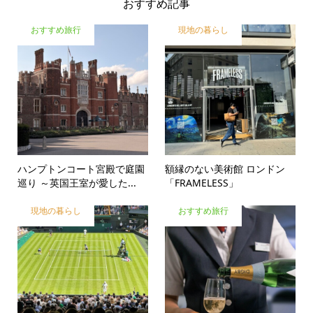
おすすめ記事
おすすめ旅行
現地の暮らし
ハンプトンコート宮殿で庭園
額縁のない美術館 ロンドン
巡り ～英国王室が愛した...
「FRAMELESS」
現地の暮らし
おすすめ旅行