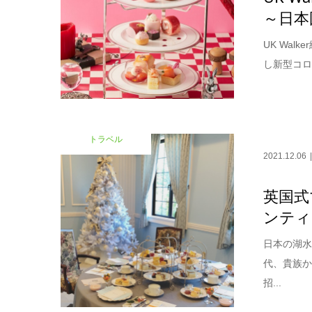
～日本
UK Wa
し新型コロ
トラベル
2021.12.06
英国式
ンティ
日本の湖水
代、貴族
招...