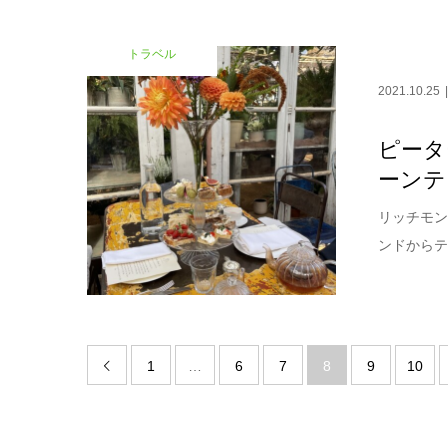
トラベル
2021.10.25
ピータ
ーンテ
リッチモンド
ンドからテ
1
…
6
7
8
9
10
