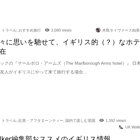
トラベル
,
おすすめ旅行
2,080 views
木島タイヴァース由美
々に思いを馳せて、イギリス的（？）なホ
在
クの『マールボロ・アームズ（The Marlborough Arms hotel）』 日
友人がイギリスにやって来て旅行する場合...
トラベル
,
紅茶・アフタヌーンティー
,
国内で楽しむ英国
1,392 views
UK Walk
Walker編集部おススメのイギリス情報