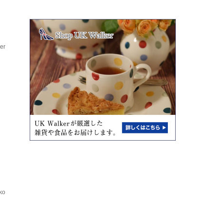
er
あ
、
ko