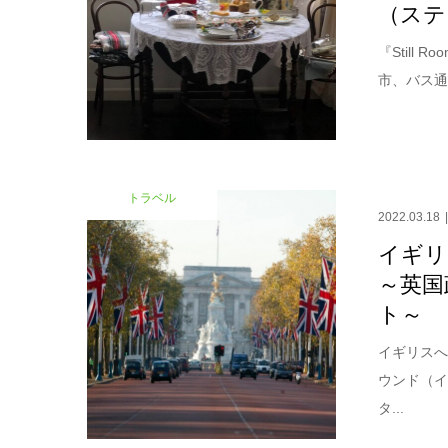
（ステ
『Stil
市、バス通
トラベル
2022.03.18
イギリ
～英国
ト～
イギリス
ウンド（
タ...