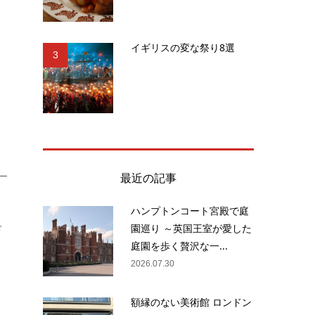
キ
イギリスの変な祭り8選
め
3
最近の記事
ー
ハンプトンコート宮殿で庭
園巡り ～英国王室が愛した
ド
庭園を歩く贅沢な一...
2026.07.30
額縁のない美術館 ロンドン