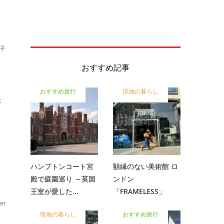
子
テ
おすすめ記事
おすすめ旅行
現地の暮らし
本
ハンプトンコート宮
額縁のない美術館 ロ
殿で庭園巡り ～英国
ンドン
王室が愛した...
「FRAMELESS」
er
現地の暮らし
おすすめ旅行