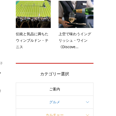
少
伝統と気品に満ちた
上空で味わうイング
ウィンブルドン・テ
リッシュ・ワイン
ニス
《Discove...
子
ー
カテゴリー選択
ご案内
時
グルメ
カルチャー