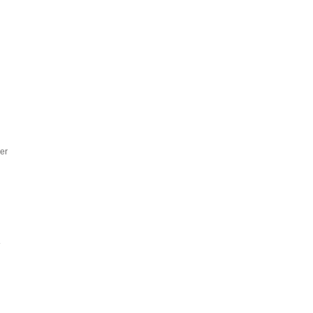
er
バ
ス