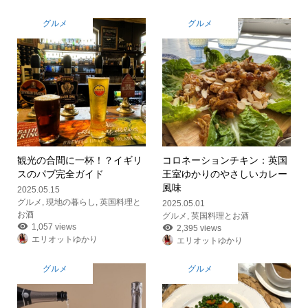
グルメ
グルメ
観光の合間に一杯！？イギリ
コロネーションチキン：英国
スのパブ完全ガイド
王室ゆかりのやさしいカレー
風味
2025.05.15
グルメ
,
現地の暮らし
,
英国料理と
2025.05.01
お酒
グルメ
,
英国料理とお酒
1,057 views
2,395 views
エリオットゆかり
エリオットゆかり
グルメ
グルメ