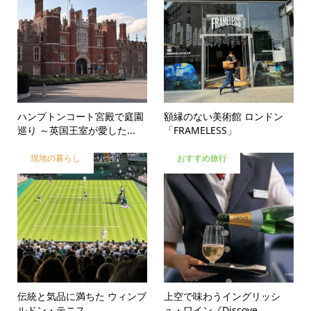
ハンプトンコート宮殿で庭園
額縁のない美術館 ロンドン
巡り ～英国王室が愛した...
「FRAMELESS」
現地の暮らし
おすすめ旅行
伝統と気品に満ちた ウィンブ
上空で味わうイングリッシ
ルドン・テニス
ュ・ワイン《Discove...