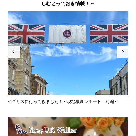
しむとっておき情報！～


イギリスに行ってきました！～現地最新レポート 前編～
英
ウォ.