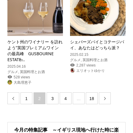
ケント州のワイナリー を訪れ
シェパーズパイとコテージパ
よう”英国プレミアムワイン
イ、あなたはどっちら派？
の最高峰 GUSBOURNE
2025.02.15
ESTATE̶...
グルメ
,
英国料理とお酒
2,287 views
2025.04.16
エリオットゆかり
グルメ
,
英国料理とお酒
528 views
大島理恵子
1
2
3
4
…
18


今月の特集記事 ～イギリス現地へ行けた時に楽