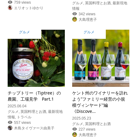
759 views
グルメ
,
英国料理とお酒
,
最新現地
エリオットゆかり
情報
342 views
大島理恵子
グルメ
グルメ
チップトリー（Tiptree）の
ケント州のワイナリーを訪れ
農園、工場見学 Part.1
よう”ファミリー経営の小規
模ヴィンヤード”編
2025.06.04
《Discove...
グルメ
,
英国料理とお酒
,
最新現地
情報
,
トラベル
2025.05.23
557 views
グルメ
,
英国料理とお酒
木島タイヴァース由美子
227 views
大島理恵子