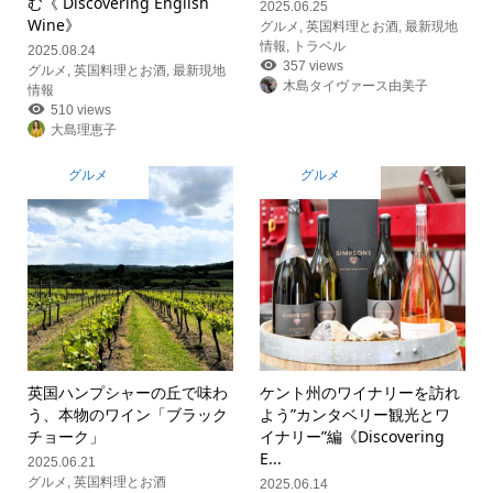
む《 Discovering English
2025.06.25
Wine》
グルメ
,
英国料理とお酒
,
最新現地
情報
,
トラベル
2025.08.24
357 views
グルメ
,
英国料理とお酒
,
最新現地
木島タイヴァース由美子
情報
510 views
大島理恵子
グルメ
グルメ
英国ハンプシャーの丘で味わ
ケント州のワイナリーを訪れ
う、本物のワイン「ブラック
よう”カンタベリー観光とワ
チョーク」
イナリー”編《Discovering
E...
2025.06.21
グルメ
,
英国料理とお酒
2025.06.14