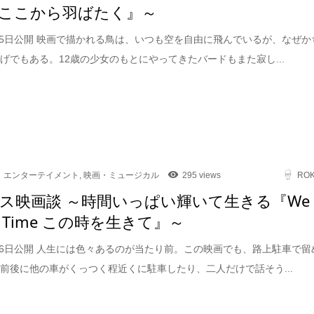
ここから羽ばたく』～
9月5日公開 映画で描かれる鳥は、いつも空を自由に飛んでいるが、なぜか
げでもある。12歳の少女のもとにやってきたバードもまた寂し...
エンターテイメント
,
映画・ミュージカル
295 views
RO
ス映画談 ～時間いっぱい輝いて生きる『We
 in Time この時を生きて』～
6月6日公開 人生には色々あるのが当たり前。この映画でも、路上駐車で留
前後に他の車がくっつく程近くに駐車したり、二人だけで話そう...