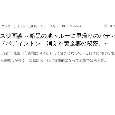
エンターテイメント
,
映画・ミュージカル
589 views
RO
ス映画談 ～暗黒の地ペルーに里帰りのパデ
『パディントン 消えた黄金郷の秘密』～
5月9日公開 最近は市街地に現れたとして騒ぎになっている日本における熊
る警戒心が強く、脅威に感じれば攻撃的になって危険ではある動...