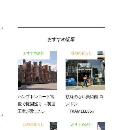
KU
た
おすすめ記事
おすすめ旅行
現地の暮らし
ハンプトンコート宮
額縁のない美術館 ロ
殿で庭園巡り ～英国
ンドン
王室が愛した...
「FRAMELESS」
KU
今
現地の暮らし
おすすめ旅行