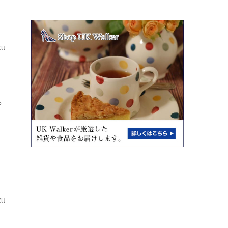
KU
ち
KU
と