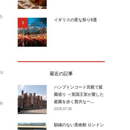
ち
イギリスの変な祭り8選
3
最近の記事
KU
ハンプトンコート宮殿で庭
園巡り ～英国王室が愛した
庭園を歩く贅沢な一...
め
2026.07.30
額縁のない美術館 ロンドン