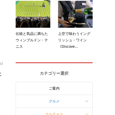
～
ク
伝統と気品に満ちた
上空で味わうイング
ウィンブルドン・テ
リッシュ・ワイン
ニス
《Discove...
KU
た
カテゴリー選択
ご案内
・
グルメ
カルチャー