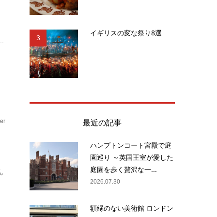
し
イギリスの変な祭り8選
3
.
最近の記事
er
ハンプトンコート宮殿で庭
園巡り ～英国王室が愛した
庭園を歩く贅沢な一...
ん
2026.07.30
額縁のない美術館 ロンドン