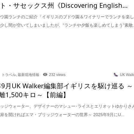
・サセックス州《Discovering English...
ドウ園ランチのご紹介『イギリスのブドウ園＆ワイナリーでランチを楽
少し間が空いてしまいましたが、“ランチや夕飯も楽しめてしまう”素敵..
トラベル
,
最新現地情報
232 views
UK Walk
年9月UK Walker編集部イギリスを駆け巡る ～
離1,500キロ～【前編】
ッジウォーター、デザイナーのマシュー･ライスとエリオットゆかりさ
扉を開ければエマ・ブリッジウォーターの世界～ 2025年9月にU...