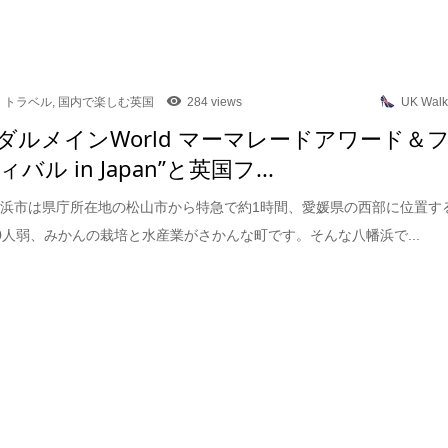
トラベル
,
国内で楽しむ英国
284 views
UK Walk
回ダルメインWorld マーマレードアワード＆
バル in Japan”と英国フ...
浜市は県庁所在地の松山市から特急で約1時間、愛媛県の西部に位置す
000人弱、みかんの栽培と水産業がさかんな町です。そんな八幡浜で...