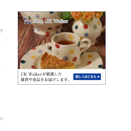
子
し
ト
.
り