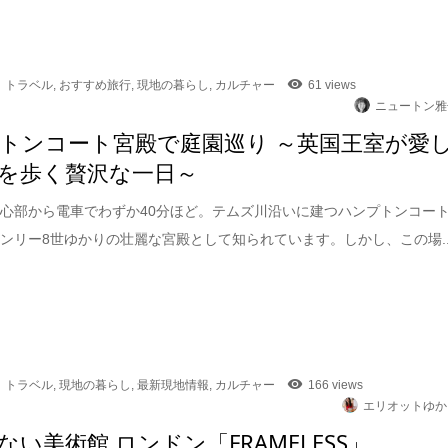
トラベル
,
おすすめ旅行
,
現地の暮らし
,
カルチャー
61 views
ニュートン雅
トンコート宮殿で庭園巡り ～英国王室が愛
を歩く贅沢な一日～
心部から電車でわずか40分ほど。テムズ川沿いに建つハンプトンコー
ンリー8世ゆかりの壮麗な宮殿として知られています。しかし、この場..
トラベル
,
現地の暮らし
,
最新現地情報
,
カルチャー
166 views
エリオットゆか
ない美術館 ロンドン「FRAMELESS」