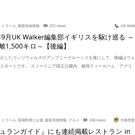
トラベル
,
最新現地情報
252 views
UK Walk
年9月UK Walker編集部イギリスを駆け巡る ～
離1,500キロ～【後編】
紹介したコッツウォルズのアンプニークルーシスを後にして、後編はウ
スタートです。 スノードニア国立公園内、秘境ティールーム「アグリ
トラベル
,
英国料理とお酒
,
最新現地情報
,
グルメ
168 views
大島理恵
ュランガイド』にも連続掲載レストラン in