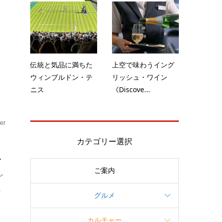
夏
伝統と気品に満ちた
上空で味わうイング
ウィンブルドン・テ
リッシュ・ワイン
ニス
《Discove...
er
カテゴリー選択
.
ご案内
ン
.
グルメ
カルチャー