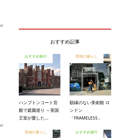
er
ア
おすすめ記事
おすすめ旅行
現地の暮らし
出
に
ハンプトンコート宮
額縁のない美術館 ロ
殿で庭園巡り ～英国
ンドン
王室が愛した...
「FRAMELESS」
er
現地の暮らし
おすすめ旅行
ア