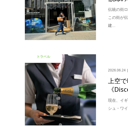
伝統の街ロ
この街が
建...
トラベル
2026.06.24
上空で
《Disc
現在、イギ
シュ・ワイ