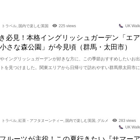
トラベル
,
国内で楽しむ英国
225 views
UK Walk
き必見！本格イングリッシュガーデン「エ
小さな森公園」が今見頃（群馬・太田市）
園やイングリッシュガーデンが好きな方に、この季節おすすめしたいお
ットを見つけました。関東エリアから日帰りで訪れやすい群馬県太田市
トラベル
,
紅茶・アフタヌーンティー
,
国内で楽しむ英国
,
グルメ
283 views
UK Walk
フルーツが主役！この夏行きたい『サマー