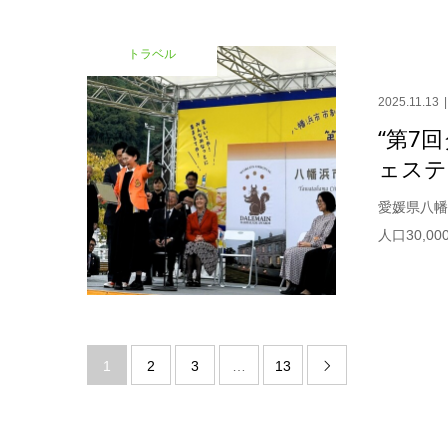
トラベル
2025.11.13
“第7
ェスティ
愛媛県八幡
人口30,
1
2
3
…
13
