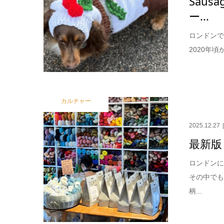
Sau
ー...
ロンドンで
2020年
カルチャー
2025.12.27
最新版
ロンドン
その中で
柄...