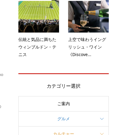
の
伝統と気品に満ちた
上空で味わうイング
ウィンブルドン・テ
リッシュ・ワイン
ニス
《Discove...
ko
ブ
カテゴリー選択
ご案内
の
グルメ
カルチャー