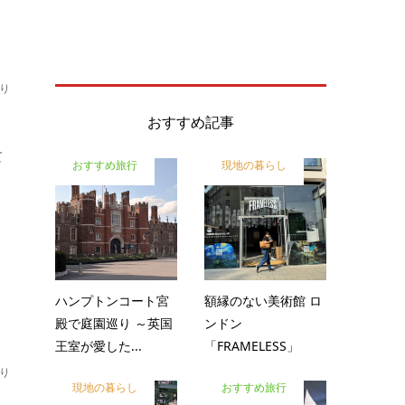
り
おすすめ記事
て
おすすめ旅行
現地の暮らし
ハンプトンコート宮
額縁のない美術館 ロ
殿で庭園巡り ～英国
ンドン
王室が愛した...
「FRAMELESS」
り
現地の暮らし
おすすめ旅行