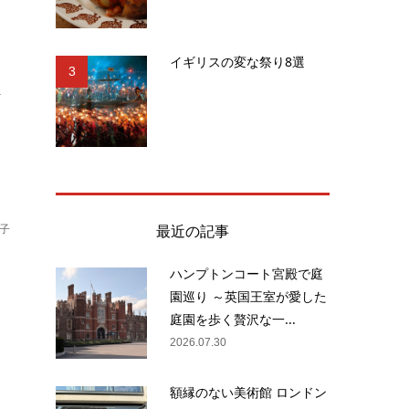
イギリスの変な祭り8選
3
.
最近の記事
子
ハンプトンコート宮殿で庭
園巡り ～英国王室が愛した
、
庭園を歩く贅沢な一...
業
2026.07.30
額縁のない美術館 ロンドン