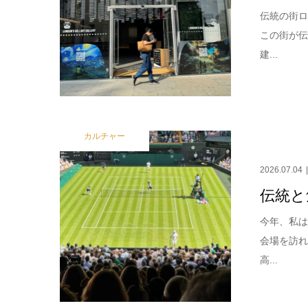
伝統の街ロ
この街が
建...
カルチャー
2026.07.04
伝統と
今年、私
会場を訪
高...