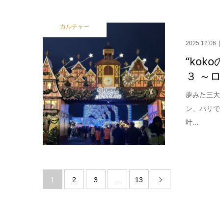
カルチャー
2025.12.06
“koko
３ ～
夢みた三大
ン、パリ
叶...
1
2
3
…
13
