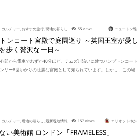
カルチャー
,
おすすめ旅行
,
現地の暮らし
55 views
ニュートン雅
トンコート宮殿で庭園巡り ～英国王室が愛
を歩く贅沢な一日～
心部から電車でわずか40分ほど。テムズ川沿いに建つハンプトンコー
ンリー8世ゆかりの壮麗な宮殿として知られています。しかし、この場..
カルチャー
,
現地の暮らし
,
最新現地情報
157 views
エリオットゆか
ない美術館 ロンドン「FRAMELESS」