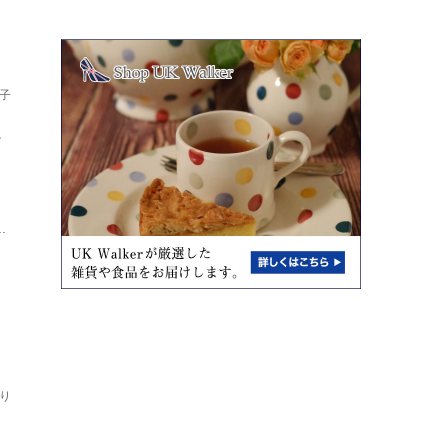
子
し
ト
.
り