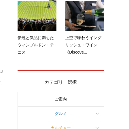
～
ク
伝統と気品に満ちた
上空で味わうイング
ウィンブルドン・テ
リッシュ・ワイン
ニス
《Discove...
KU
た
カテゴリー選択
ご案内
・
グルメ
カルチャー