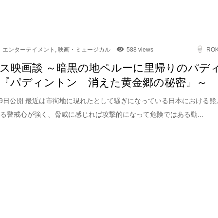
エンターテイメント
,
映画・ミュージカル
588 views
RO
ス映画談 ～暗黒の地ペルーに里帰りのパデ
『パディントン 消えた黄金郷の秘密』～
5月9日公開 最近は市街地に現れたとして騒ぎになっている日本における熊
る警戒心が強く、脅威に感じれば攻撃的になって危険ではある動...