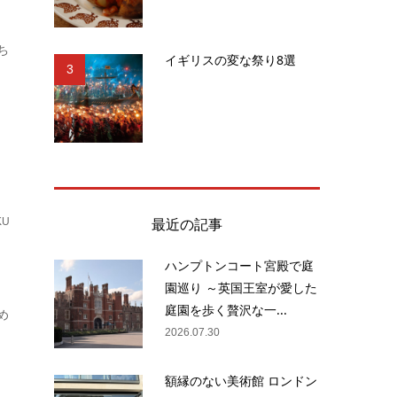
ち
イギリスの変な祭り8選
3
最近の記事
KU
ハンプトンコート宮殿で庭
園巡り ～英国王室が愛した
庭園を歩く贅沢な一...
め
2026.07.30
額縁のない美術館 ロンドン