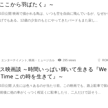
ここから羽ばたく』～
9月5日公開 映画で描かれる鳥は、いつも空を自由に飛んでいるが、なぜか
げでもある。12歳の少女のもとにやってきたバードもまた寂し...
エンターテイメント
,
映画・ミュージカル
295 views
RO
ス映画談 ～時間いっぱい輝いて生きる『We
 in Time この時を生きて』～
6月6日公開 人生には色々あるのが当たり前。この映画でも、路上駐車で留
前後に他の車がくっつく程近くに駐車したり、二人だけで話そう...