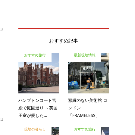
KU
た
おすすめ記事
おすすめ旅行
最新現地情報
ハンプトンコート宮
額縁のない美術館 ロ
殿で庭園巡り ～英国
ンドン
王室が愛した...
「FRAMELESS」
KU
今
現地の暮らし
おすすめ旅行