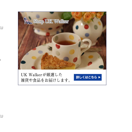
KU
ち
KU
と