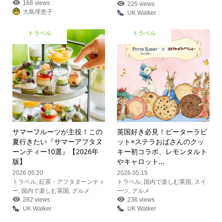
168 views
225 views
大島理恵子
UK Walker
トラベル
トラベル
サマーフルーツが主役！この
英国好き必見！ピーターラビ
夏行きたい『サマーアフタヌ
ット×ステラおばさんのクッ
ーンティー10選』【2026年
キー初コラボ、レモンタルト
版】
やキャロット...
2026.05.20
2026.05.15
トラベル
,
紅茶・アフタヌーンティ
トラベル
,
国内で楽しむ英国
,
スイ
ー
,
国内で楽しむ英国
,
グルメ
ーツ
,
グルメ
282 views
236 views
UK Walker
UK Walker