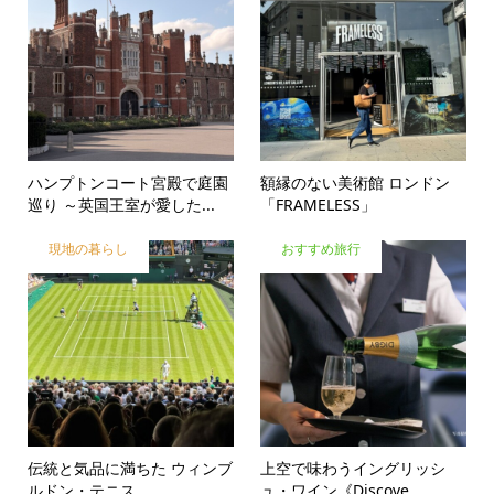
ハンプトンコート宮殿で庭園
額縁のない美術館 ロンドン
巡り ～英国王室が愛した...
「FRAMELESS」
現地の暮らし
おすすめ旅行
伝統と気品に満ちた ウィンブ
上空で味わうイングリッシ
ルドン・テニス
ュ・ワイン《Discove...