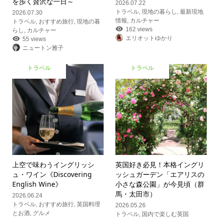
を歩く贅沢な一日～
2026.07.22
トラベル
,
現地の暮らし
,
最新現地
2026.07.30
情報
,
カルチャー
トラベル
,
おすすめ旅行
,
現地の暮
162 views
らし
,
カルチャー
エリオットゆかり
55 views
ニュートン雅子
トラベル
トラベル
上空で味わうイングリッシ
英国好き必見！本格イングリ
ュ・ワイン《Discovering
ッシュガーデン「エアリスの
English Wine》
小さな森公園」が今見頃（群
馬・太田市）
2026.06.24
トラベル
,
おすすめ旅行
,
英国料理
2026.05.26
とお酒
,
グルメ
トラベル
,
国内で楽しむ英国