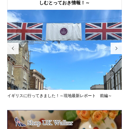
しむとっておき情報！～


イギリスに行ってきました！～現地最新レポート 前編～
英
ウォ.