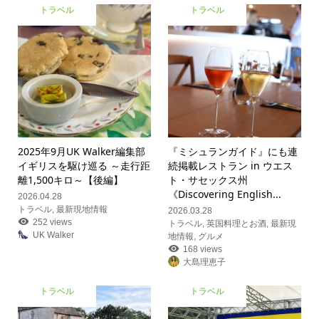
トラベル
トラベル
2025年9月UK Walker編集部
『ミシュランガイド』にも連
イギリスを駆け巡る ～走行距
続掲載レストラン in ウエス
離1,500キロ～【後編】
ト・サセックス州
《Discovering English...
2026.04.28
トラベル
,
最新現地情報
2026.03.28
252 views
トラベル
,
英国料理とお酒
,
最新現
UK Walker
地情報
,
グルメ
168 views
大島理恵子
トラベル
トラベル