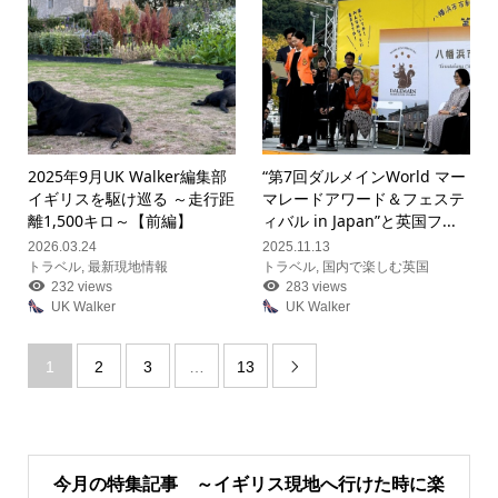
2025年9月UK Walker編集部
“第7回ダルメインWorld マー
イギリスを駆け巡る ～走行距
マレードアワード＆フェステ
離1,500キロ～【前編】
ィバル in Japan”と英国フ...
2026.03.24
2025.11.13
トラベル
,
最新現地情報
トラベル
,
国内で楽しむ英国
232 views
283 views
UK Walker
UK Walker
1
2
3
…
13

今月の特集記事 ～イギリス現地へ行けた時に楽