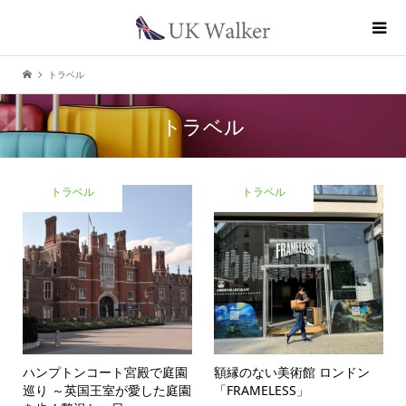
トラベル
トラベル
トラベル
トラベル
ハンプトンコート宮殿で庭園
額縁のない美術館 ロンドン
巡り ～英国王室が愛した庭園
「FRAMELESS」