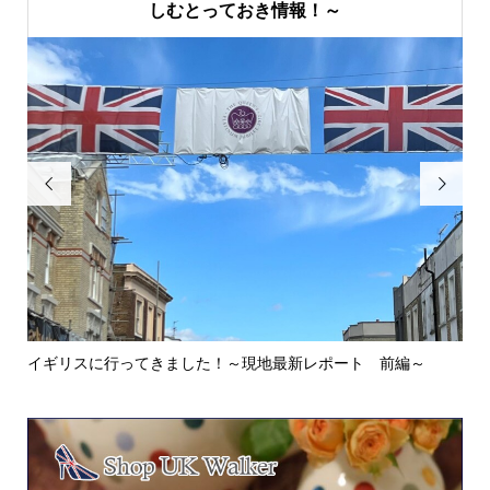
しむとっておき情報！～


イギリスに行ってきました！～現地最新レポート 前編～
英
ウォ.