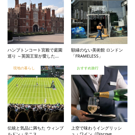
ハンプトンコート宮殿で庭園
額縁のない美術館 ロンドン
巡り ～英国王室が愛した...
「FRAMELESS」
現地の暮らし
おすすめ旅行
伝統と気品に満ちた ウィンブ
上空で味わうイングリッシ
ルドン・テニス
ュ・ワイン《Discove...