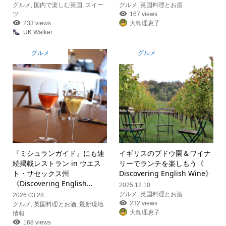
グルメ
,
国内で楽しむ英国
,
スイー
グルメ
,
英国料理とお酒
ツ
167 views
233 views
大島理恵子
UK Walker
グルメ
グルメ
『ミシュランガイド』にも連
イギリスのブドウ園＆ワイナ
続掲載レストラン in ウエス
リーでランチを楽しもう《
ト・サセックス州
Discovering English Wine》
《Discovering English...
2025.12.10
グルメ
,
英国料理とお酒
2026.03.28
232 views
グルメ
,
英国料理とお酒
,
最新現地
大島理恵子
情報
168 views