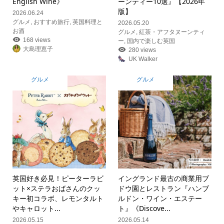
English Wine》
ーンティー10選』【2026年
版】
2026.06.24
グルメ
,
おすすめ旅行
,
英国料理と
2026.05.20
お酒
グルメ
,
紅茶・アフタヌーンティ
168 views
ー
,
国内で楽しむ英国
大島理恵子
280 views
UK Walker
グルメ
グルメ
英国好き必見！ピーターラビ
イングランド最古の商業用ブ
ット×ステラおばさんのクッ
ドウ園とレストラン『ハンブ
キー初コラボ、レモンタルト
ルドン・ワイン・エステー
やキャロット...
ト』《Discove...
2026.05.15
2026.05.14