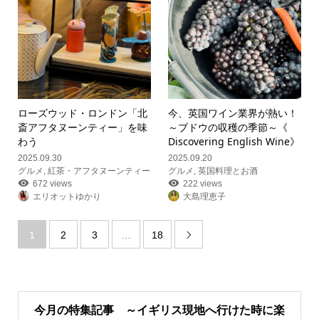
ローズウッド・ロンドン「北
今、英国ワイン業界が熱い！
斎アフタヌーンティー」を味
～ブドウの収穫の季節～《
わう
Discovering English Wine》
2025.09.30
2025.09.20
グルメ
,
紅茶・アフタヌーンティー
グルメ
,
英国料理とお酒
672 views
222 views
エリオットゆかり
大島理恵子
1
2
3
…
18

今月の特集記事 ～イギリス現地へ行けた時に楽