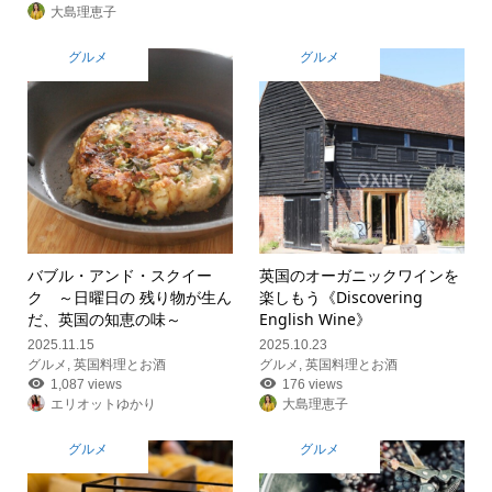
大島理恵子
グルメ
グルメ
バブル・アンド・スクイー
英国のオーガニックワインを
ク ～日曜日の 残り物が生ん
楽しもう《Discovering
だ、英国の知恵の味～
English Wine》
2025.11.15
2025.10.23
グルメ
,
英国料理とお酒
グルメ
,
英国料理とお酒
1,087 views
176 views
エリオットゆかり
大島理恵子
グルメ
グルメ