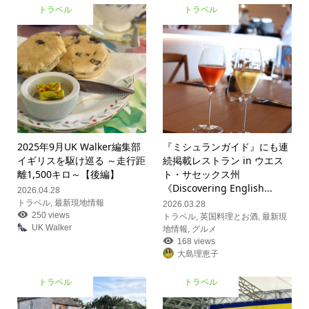
トラベル
トラベル
2025年9月UK Walker編集部
『ミシュランガイド』にも連
イギリスを駆け巡る ～走行距
続掲載レストラン in ウエス
離1,500キロ～【後編】
ト・サセックス州
《Discovering English...
2026.04.28
トラベル
,
最新現地情報
2026.03.28
250 views
トラベル
,
英国料理とお酒
,
最新現
UK Walker
地情報
,
グルメ
168 views
大島理恵子
トラベル
トラベル