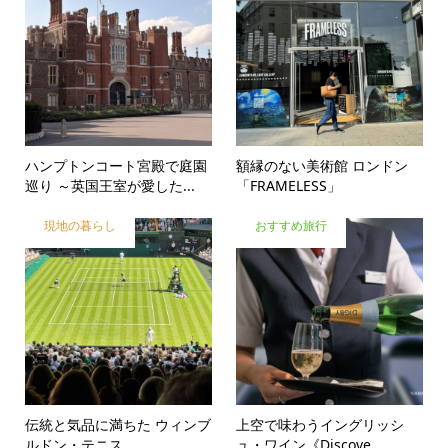
ハンプトンコート宮殿で庭園
額縁のない美術館 ロンドン
巡り ～英国王室が愛した...
「FRAMELESS」
現地の暮らし
おすすめ旅行
伝統と気品に満ちた ウィンブ
上空で味わうイングリッシ
ルドン・テニス
ュ・ワイン《Discove...