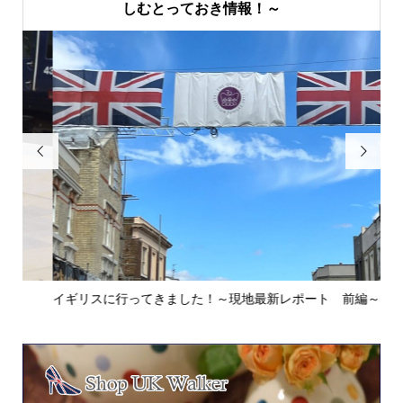
しむとっておき情報！～


イギリスに行ってきました！～現地最新レポート 前編～
英
ウォ.