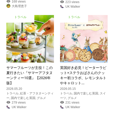
168 views
223 views
大島理恵子
UK Walker
トラベル
トラベル
サマーフルーツが主役！この
英国好き必見！ピーターラビ
夏行きたい『サマーアフタヌ
ット×ステラおばさんのクッ
ーンティー10選』【2026年
キー初コラボ、レモンタルト
版】
やキャロット...
2026.05.20
2026.05.15
トラベル
,
紅茶・アフタヌーンティ
トラベル
,
国内で楽しむ英国
,
スイ
ー
,
国内で楽しむ英国
,
グルメ
ーツ
,
グルメ
279 views
231 views
UK Walker
UK Walker