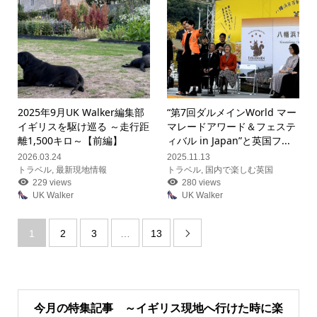
2025年9月UK Walker編集部
“第7回ダルメインWorld マー
イギリスを駆け巡る ～走行距
マレードアワード＆フェステ
離1,500キロ～【前編】
ィバル in Japan”と英国フ...
2026.03.24
2025.11.13
トラベル
,
最新現地情報
トラベル
,
国内で楽しむ英国
229 views
280 views
UK Walker
UK Walker
1
2
3
…
13

今月の特集記事 ～イギリス現地へ行けた時に楽