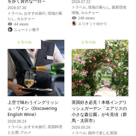
を歩く贅沢な一日～
2026.07.22
トラベル
,
現地の暮らし
,
最新現地
2026.07.30
情報
,
カルチャー
トラベル
,
おすすめ旅行
,
現地の暮
148 views
らし
,
カルチャー
エリオットゆかり
44 views
ニュートン雅子
トラベル
トラベル
上空で味わうイングリッシ
英国好き必見！本格イングリ
ュ・ワイン《Discovering
ッシュガーデン「エアリスの
English Wine》
小さな森公園」が今見頃（群
馬・太田市）
2026.06.24
トラベル
,
おすすめ旅行
,
英国料理
2026.05.26
とお酒
,
グルメ
トラベル
,
国内で楽しむ英国