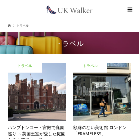
トラベル
トラベル
トラベル
トラベル
ハンプトンコート宮殿で庭園
額縁のない美術館 ロンドン
巡り ～英国王室が愛した庭園
「FRAMELESS」