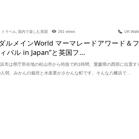
トラベル
,
国内で楽しむ英国
281 views
UK Walk
回ダルメインWorld マーマレードアワード＆
バル in Japan”と英国フ...
浜市は県庁所在地の松山市から特急で約1時間、愛媛県の西部に位置す
000人弱、みかんの栽培と水産業がさかんな町です。そんな八幡浜で...