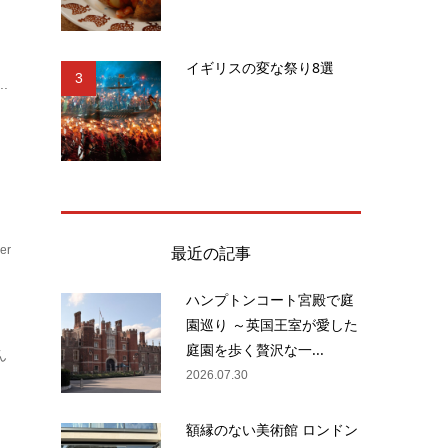
し
イギリスの変な祭り8選
3
.
最近の記事
er
ハンプトンコート宮殿で庭
園巡り ～英国王室が愛した
庭園を歩く贅沢な一...
ん
2026.07.30
額縁のない美術館 ロンドン