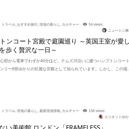
トラベル
,
おすすめ旅行
,
現地の暮らし
,
カルチャー
54 views
ニュートン雅
トンコート宮殿で庭園巡り ～英国王室が愛
を歩く贅沢な一日～
心部から電車でわずか40分ほど。テムズ川沿いに建つハンプトンコー
ンリー8世ゆかりの壮麗な宮殿として知られています。しかし、この場..
トラベル
,
現地の暮らし
,
最新現地情報
,
カルチャー
156 views
エリオットゆか
ない美術館 ロンドン「FRAMELESS」