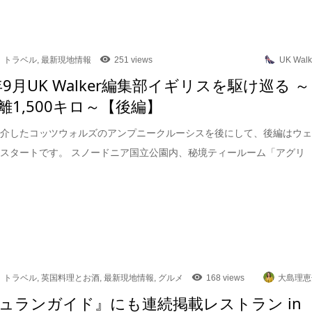
トラベル
,
最新現地情報
251 views
UK Walk
年9月UK Walker編集部イギリスを駆け巡る ～
離1,500キロ～【後編】
紹介したコッツウォルズのアンプニークルーシスを後にして、後編はウ
スタートです。 スノードニア国立公園内、秘境ティールーム「アグリ
トラベル
,
英国料理とお酒
,
最新現地情報
,
グルメ
168 views
大島理恵
ュランガイド』にも連続掲載レストラン in