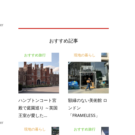
er
ア
おすすめ記事
おすすめ旅行
現地の暮らし
出
に
ハンプトンコート宮
額縁のない美術館 ロ
殿で庭園巡り ～英国
ンドン
王室が愛した...
「FRAMELESS」
er
現地の暮らし
おすすめ旅行
ア