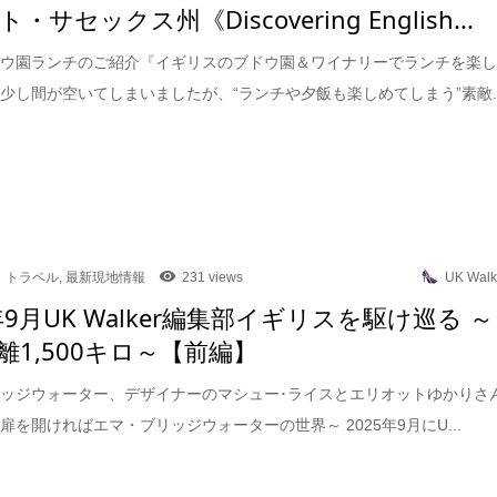
・サセックス州《Discovering English...
ドウ園ランチのご紹介『イギリスのブドウ園＆ワイナリーでランチを楽
少し間が空いてしまいましたが、“ランチや夕飯も楽しめてしまう”素敵..
トラベル
,
最新現地情報
231 views
UK Walk
年9月UK Walker編集部イギリスを駆け巡る ～
離1,500キロ～【前編】
ッジウォーター、デザイナーのマシュー･ライスとエリオットゆかりさ
扉を開ければエマ・ブリッジウォーターの世界～ 2025年9月にU...