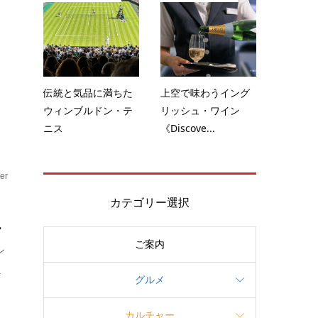
夏
伝統と気品に満ちた
上空で味わうイング
ウィンブルドン・テ
リッシュ・ワイン
ニス
《Discove...
er
カテゴリー選択
.
ご案内
ン
.
グルメ
カルチャー