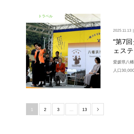
トラベル
2025.11.13
“第7
ェスティ
愛媛県八幡
人口30,
1
2
3
…
13
