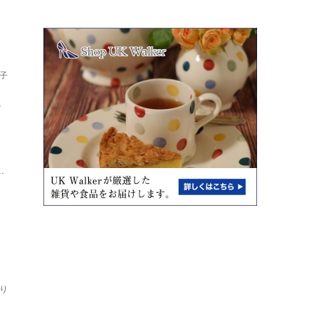
子
し
ト
.
り