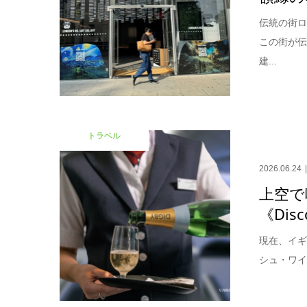
伝統の街ロ
この街が
建...
トラベル
2026.06.24
上空で
《Disc
現在、イギ
シュ・ワイ