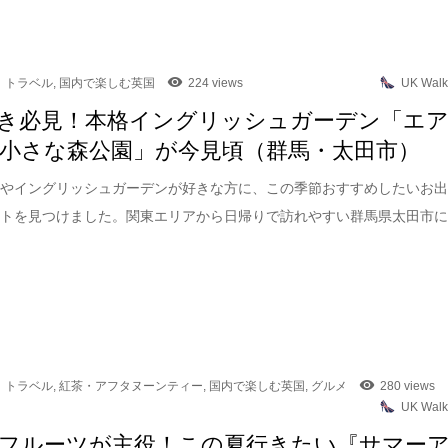
トラベル
,
国内で楽しむ英国
224 views
UK Walk
き必見！本格イングリッシュガーデン「エ
小さな森公園」が今見頃（群馬・太田市）
園やイングリッシュガーデンが好きな方に、この季節おすすめしたいお
ットを見つけました。関東エリアから日帰りで訪れやすい群馬県太田市
トラベル
,
紅茶・アフタヌーンティー
,
国内で楽しむ英国
,
グルメ
280 views
UK Walk
フルーツが主役！この夏行きたい『サマー