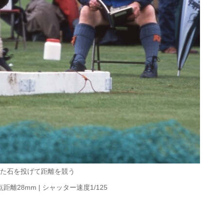
た石を投げて距離を競う
| 焦点距離28mm | シャッター速度1/125