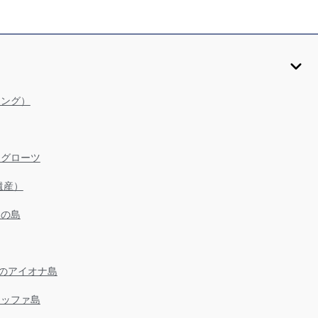
リング）
・グローツ
遺産）
シの島
りのアイオナ島
タッファ島