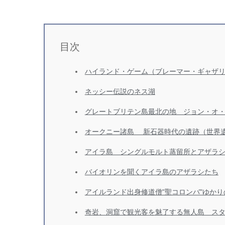
目次
ハイランド・ゲーム（ブレーマー・ギャザ
ネッシー伝説のネス湖
グレートブリテン島最北の地 ジョン・オ
オークニー諸島 新石器時代の遺跡（世界
アイラ島 シングルモルト蒸留所とアザラ
バイオリンを聞くアイラ島のアザラシたち
アイルランド出身修道僧"聖コロンバ"ゆか
奇岩、洞窟で観光客を魅了する無人島 ス