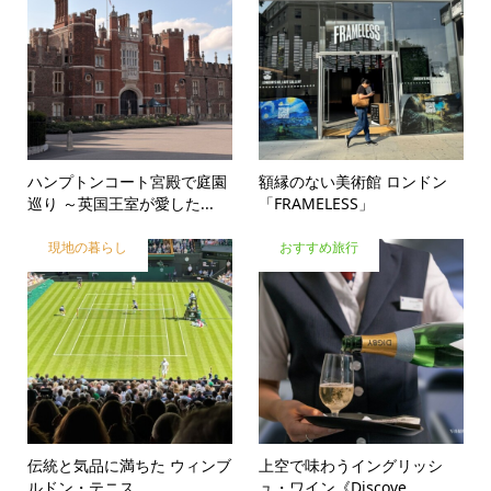
ハンプトンコート宮殿で庭園
額縁のない美術館 ロンドン
巡り ～英国王室が愛した...
「FRAMELESS」
現地の暮らし
おすすめ旅行
伝統と気品に満ちた ウィンブ
上空で味わうイングリッシ
ルドン・テニス
ュ・ワイン《Discove...