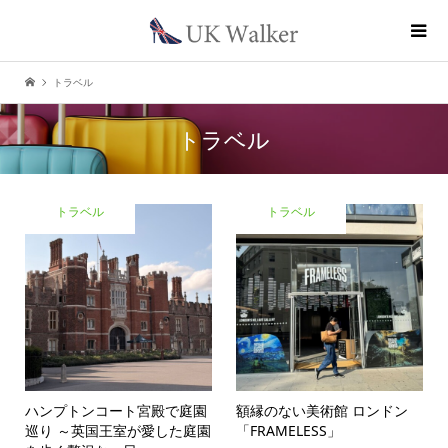
トラベル
トラベル
トラベル
トラベル
ハンプトンコート宮殿で庭園
額縁のない美術館 ロンドン
巡り ～英国王室が愛した庭園
「FRAMELESS」