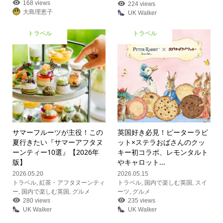
168 views
224 views
大島理恵子
UK Walker
トラベル
トラベル
サマーフルーツが主役！この
英国好き必見！ピーターラビ
夏行きたい『サマーアフタヌ
ット×ステラおばさんのクッ
ーンティー10選』【2026年
キー初コラボ、レモンタルト
版】
やキャロット...
2026.05.20
2026.05.15
トラベル
,
紅茶・アフタヌーンティ
トラベル
,
国内で楽しむ英国
,
スイ
ー
,
国内で楽しむ英国
,
グルメ
ーツ
,
グルメ
280 views
235 views
UK Walker
UK Walker