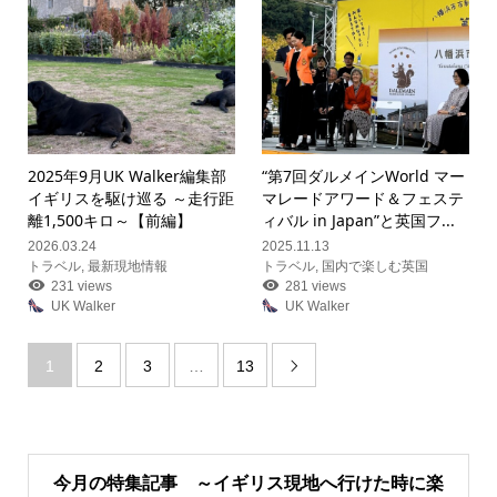
2025年9月UK Walker編集部
“第7回ダルメインWorld マー
イギリスを駆け巡る ～走行距
マレードアワード＆フェステ
離1,500キロ～【前編】
ィバル in Japan”と英国フ...
2026.03.24
2025.11.13
トラベル
,
最新現地情報
トラベル
,
国内で楽しむ英国
231 views
281 views
UK Walker
UK Walker
1
2
3
…
13

今月の特集記事 ～イギリス現地へ行けた時に楽