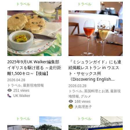
トラベル
トラベル
2025年9月UK Walker編集部
『ミシュランガイド』にも連
イギリスを駆け巡る ～走行距
続掲載レストラン in ウエス
離1,500キロ～【後編】
ト・サセックス州
《Discovering English...
2026.04.28
トラベル
,
最新現地情報
2026.03.28
251 views
トラベル
,
英国料理とお酒
,
最新現
UK Walker
地情報
,
グルメ
168 views
大島理恵子
トラベル
トラベル