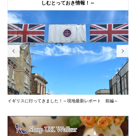
しむとっておき情報！～


イギリスに行ってきました！～現地最新レポート 前編～
英
ウォ.