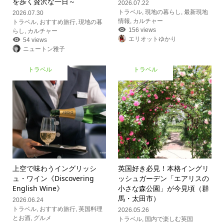
を歩く贅沢な一日～
2026.07.22
トラベル
,
現地の暮らし
,
最新現地
2026.07.30
情報
,
カルチャー
トラベル
,
おすすめ旅行
,
現地の暮
156 views
らし
,
カルチャー
エリオットゆかり
54 views
ニュートン雅子
トラベル
トラベル
上空で味わうイングリッシ
英国好き必見！本格イングリ
ュ・ワイン《Discovering
ッシュガーデン「エアリスの
English Wine》
小さな森公園」が今見頃（群
馬・太田市）
2026.06.24
トラベル
,
おすすめ旅行
,
英国料理
2026.05.26
とお酒
,
グルメ
トラベル
,
国内で楽しむ英国