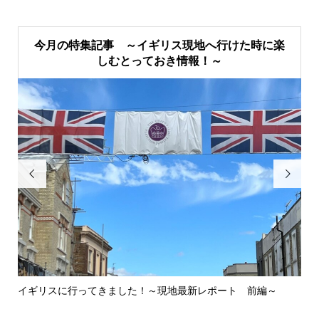
今月の特集記事 ～イギリス現地へ行けた時に楽
しむとっておき情報！～


イギリスに行ってきました！～現地最新レポート 前編～
英
ウォ.