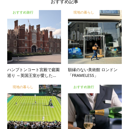
おすすめ記事
おすすめ旅行
現地の暮らし
ハンプトンコート宮殿で庭園
額縁のない美術館 ロンドン
巡り ～英国王室が愛した...
「FRAMELESS」
現地の暮らし
おすすめ旅行