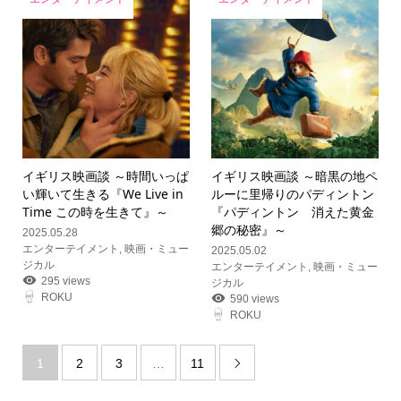
イギリス映画談 ～時間いっぱ
イギリス映画談 ～暗黒の地ペ
い輝いて生きる『We Live in
ルーに里帰りのパディントン
Time この時を生きて』～
『パディントン 消えた黄金
郷の秘密』～
2025.05.28
エンターテイメント
,
映画・ミュー
2025.05.02
ジカル
エンターテイメント
,
映画・ミュー
295 views
ジカル
ROKU
590 views
ROKU
1
2
3
…
11
