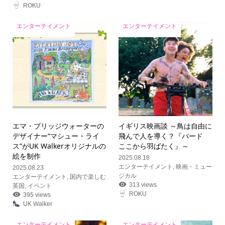
ROKU
エンターテイメント
エンターテイメント
エマ・ブリッジウォーターの
イギリス映画談 ～鳥は自由に
デザイナー“マシュー・ライ
飛んで人を導く？『バード
ス”がUK Walkerオリジナルの
ここから羽ばたく』～
絵を制作
2025.08.18
エンターテイメント
,
映画・ミュー
2025.08.23
ジカル
エンターテイメント
,
国内で楽しむ
313 views
英国
,
イベント
ROKU
395 views
UK Walker
エンターテイメント
エンターテイメント