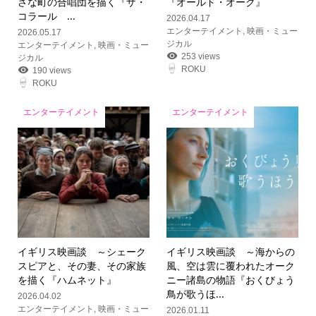
さな町の合唱団を描く『ザ・
『オールド・オーク』
コラール ...
2026.04.17
エンターテイメント
,
映画・ミュー
2026.05.17
ジカル
エンターテイメント
,
映画・ミュー
253 views
ジカル
ROKU
190 views
ROKU
エンターテイメント
エンターテイメント
イギリス映画談 ～シェーク
イギリス映画談 ～海からの
スピアと、その妻、その家族
風、空は雲に覆われたオーク
を描く『ハムネット』
ニー諸島の物語『おくびょう
鳥が歌うほ...
2026.04.02
エンターテイメント
,
映画・ミュー
2026.01.11