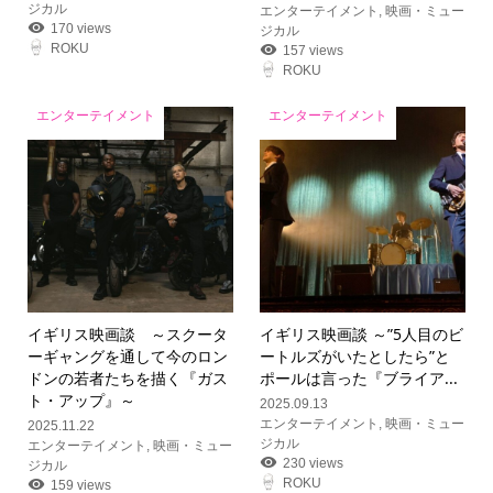
ジカル
エンターテイメント
,
映画・ミュー
170 views
ジカル
ROKU
157 views
ROKU
エンターテイメント
エンターテイメント
イギリス映画談 ～スクータ
イギリス映画談 ～”5人目のビ
ーギャングを通して今のロン
ートルズがいたとしたら”と
ドンの若者たちを描く『ガス
ポールは言った『ブライア...
ト・アップ』～
2025.09.13
エンターテイメント
,
映画・ミュー
2025.11.22
ジカル
エンターテイメント
,
映画・ミュー
230 views
ジカル
ROKU
159 views