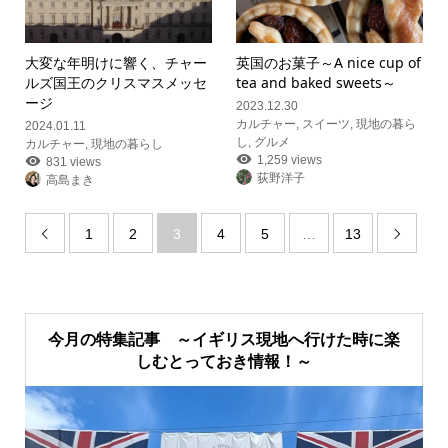
大変な年明けに響く、チャー
英国のお菓子
～A nice cup of
ルズ国王のクリスマスメッセ
tea and baked sweets～
ージ
2023.12.30
カルチャー
,
スイーツ
,
現地の暮ら
2024.01.11
し
,
グルメ
カルチャー
,
現地の暮らし
1,259 views
831 views
荻野洋子
高島まき
1
2
3
4
5
…
13


今月の特集記事 ～イギリス現地へ行けた時に楽
しむとっておき情報！～