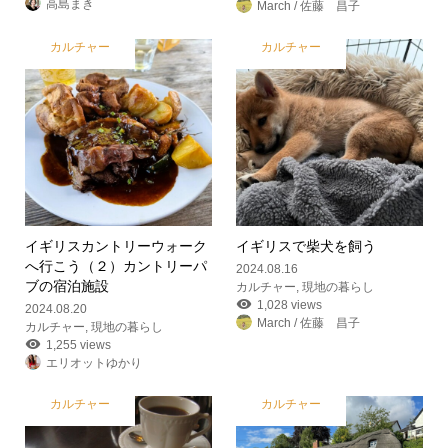
高島まき
March / 佐藤 昌子
カルチャー
カルチャー
イギリスカントリーウォーク
イギリスで柴犬を飼う
へ行こう（２）カントリーパ
2024.08.16
ブの宿泊施設
カルチャー
,
現地の暮らし
1,028 views
2024.08.20
March / 佐藤 昌子
カルチャー
,
現地の暮らし
1,255 views
エリオットゆかり
カルチャー
カルチャー