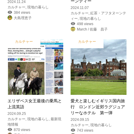
ーンティー
2024.11.24
カルチャー
,
現地の暮らし
2024.11.07
384 views
カルチャー
,
紅茶・アフタヌーンテ
大島理恵子
ィー
,
現地の暮らし
498 views
March / 佐藤 昌子
カルチャー
カルチャー
エリザベス女王最後の乗馬と
愛犬と楽しむイギリス国内旅
上流英語
行 ロンドン近郊ラグジュア
リーなホテル 第一弾
2024.09.25
カルチャー
,
現地の暮らし
,
最新現
2024.09.15
地情報
カルチャー
,
現地の暮らし
870 views
743 views