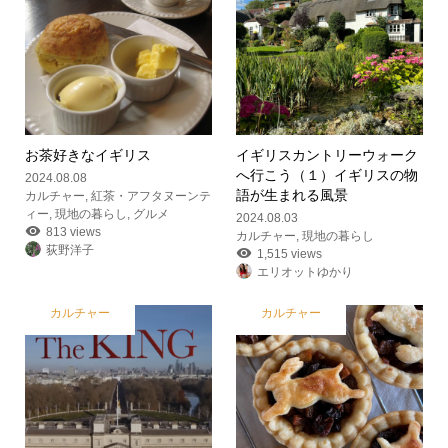
お茶好きなイギリス
イギリスカントリーウォーク
へ行こう（１）イギリスの物
2024.08.08
語が生まれる風景
カルチャー
,
紅茶・アフタヌーンテ
ィー
,
現地の暮らし
,
グルメ
2024.08.03
813 views
カルチャー
,
現地の暮らし
荻野洋子
1,515 views
エリオットゆかり
カルチャー
カルチャー