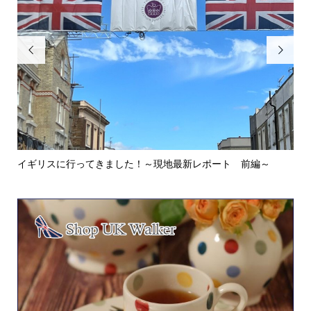


イギリスに行ってきました！～現地最新レポート 前編～
英
ウォ.