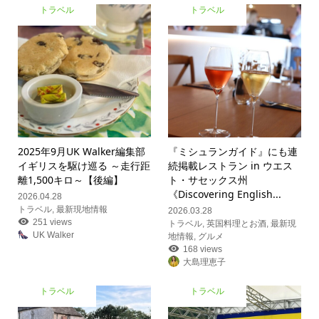
トラベル
トラベル
2025年9月UK Walker編集部
『ミシュランガイド』にも連
イギリスを駆け巡る ～走行距
続掲載レストラン in ウエス
離1,500キロ～【後編】
ト・サセックス州
《Discovering English...
2026.04.28
トラベル
,
最新現地情報
2026.03.28
251 views
トラベル
,
英国料理とお酒
,
最新現
UK Walker
地情報
,
グルメ
168 views
大島理恵子
トラベル
トラベル