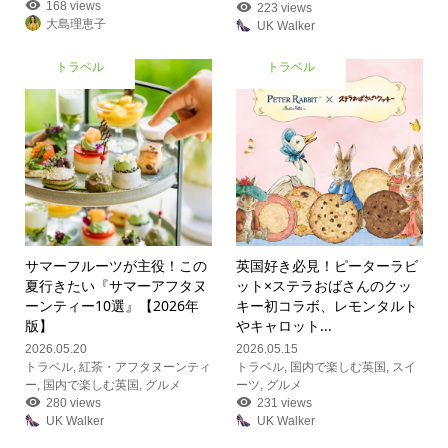
168 views
223 views
大島理恵子
UK Walker
トラベル
トラベル
サマーフルーツが主役！この
英国好き必見！ピーターラビ
夏行きたい『サマーアフタヌ
ット×ステラおばさんのクッ
ーンティー10選』【2026年
キー初コラボ、レモンタルト
版】
やキャロット...
2026.05.20
2026.05.15
トラベル
,
紅茶・アフタヌーンティ
トラベル
,
国内で楽しむ英国
,
スイ
ー
,
国内で楽しむ英国
,
グルメ
ーツ
,
グルメ
280 views
231 views
UK Walker
UK Walker