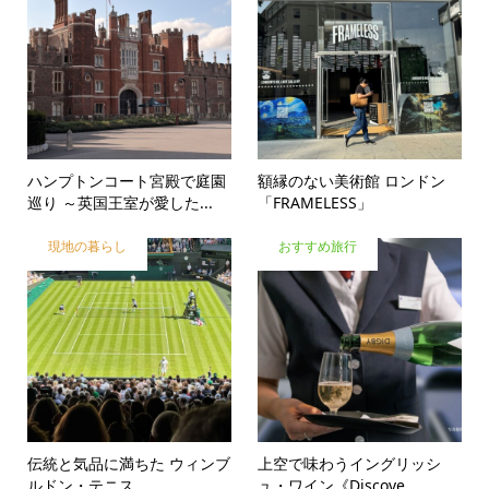
ハンプトンコート宮殿で庭園
額縁のない美術館 ロンドン
巡り ～英国王室が愛した...
「FRAMELESS」
現地の暮らし
おすすめ旅行
伝統と気品に満ちた ウィンブ
上空で味わうイングリッシ
ルドン・テニス
ュ・ワイン《Discove...