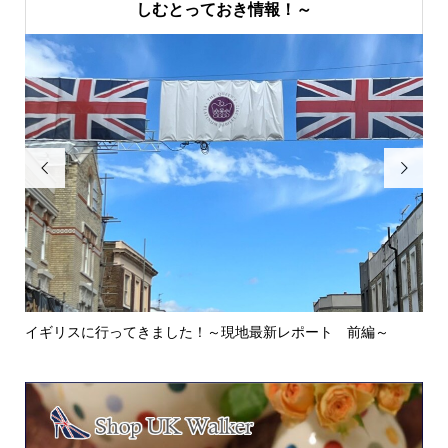
しむとっておき情報！～


イギリスに行ってきました！～現地最新レポート 前編～
英
ウォ.