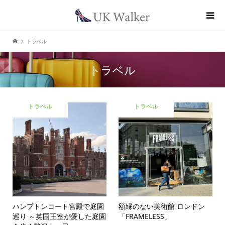
トラベル
トラベル
トラベル
トラベル
ハンプトンコート宮殿で庭園
額縁のない美術館 ロンドン
巡り ～英国王室が愛した庭園
「FRAMELESS」