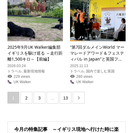
2025年9月UK Walker編集部
“第7回ダルメインWorld マー
イギリスを駆け巡る ～走行距
マレードアワード＆フェステ
離1,500キロ～【前編】
ィバル in Japan”と英国フ...
2026.03.24
2025.11.13
トラベル
,
最新現地情報
トラベル
,
国内で楽しむ英国
229 views
280 views
UK Walker
UK Walker
1
2
3
…
13

今月の特集記事 ～イギリス現地へ行けた時に楽