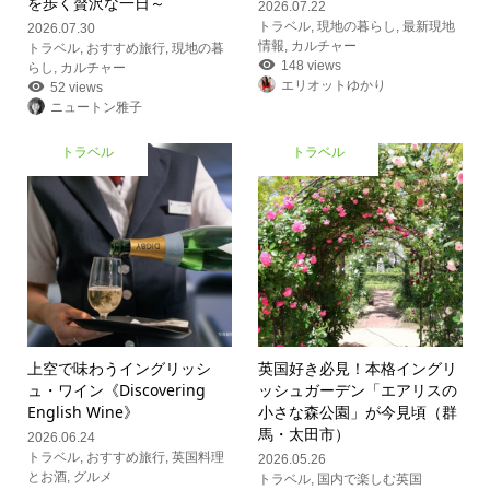
を歩く贅沢な一日～
2026.07.22
トラベル
,
現地の暮らし
,
最新現地
2026.07.30
情報
,
カルチャー
トラベル
,
おすすめ旅行
,
現地の暮
148 views
らし
,
カルチャー
エリオットゆかり
52 views
ニュートン雅子
トラベル
トラベル
上空で味わうイングリッシ
英国好き必見！本格イングリ
ュ・ワイン《Discovering
ッシュガーデン「エアリスの
English Wine》
小さな森公園」が今見頃（群
馬・太田市）
2026.06.24
トラベル
,
おすすめ旅行
,
英国料理
2026.05.26
とお酒
,
グルメ
トラベル
,
国内で楽しむ英国