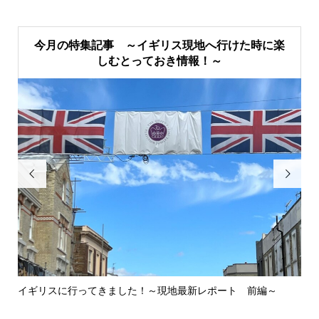
今月の特集記事 ～イギリス現地へ行けた時に楽
しむとっておき情報！～


イギリスに行ってきました！～現地最新レポート 前編～
英
ウォ.