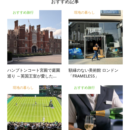
おすすめ記事
おすすめ旅行
現地の暮らし
ハンプトンコート宮殿で庭園
額縁のない美術館 ロンドン
巡り ～英国王室が愛した...
「FRAMELESS」
現地の暮らし
おすすめ旅行