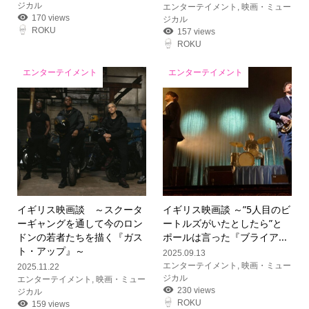
ジカル
エンターテイメント
,
映画・ミュー
170 views
ジカル
ROKU
157 views
ROKU
エンターテイメント
エンターテイメント
イギリス映画談 ～スクータ
イギリス映画談 ～”5人目のビ
ーギャングを通して今のロン
ートルズがいたとしたら”と
ドンの若者たちを描く『ガス
ポールは言った『ブライア...
ト・アップ』～
2025.09.13
エンターテイメント
,
映画・ミュー
2025.11.22
ジカル
エンターテイメント
,
映画・ミュー
230 views
ジカル
ROKU
159 views