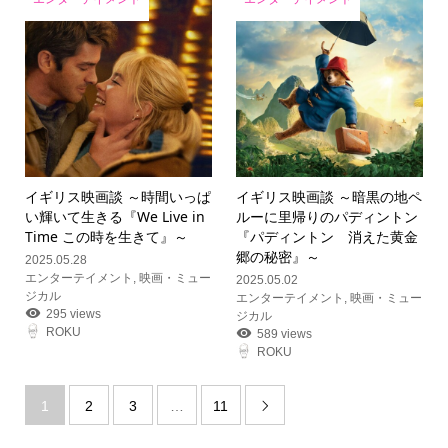
イギリス映画談 ～時間いっぱ
イギリス映画談 ～暗黒の地ペ
い輝いて生きる『We Live in
ルーに里帰りのパディントン
Time この時を生きて』～
『パディントン 消えた黄金
郷の秘密』～
2025.05.28
エンターテイメント
,
映画・ミュー
2025.05.02
ジカル
エンターテイメント
,
映画・ミュー
295 views
ジカル
ROKU
589 views
ROKU
1
2
3
…
11
