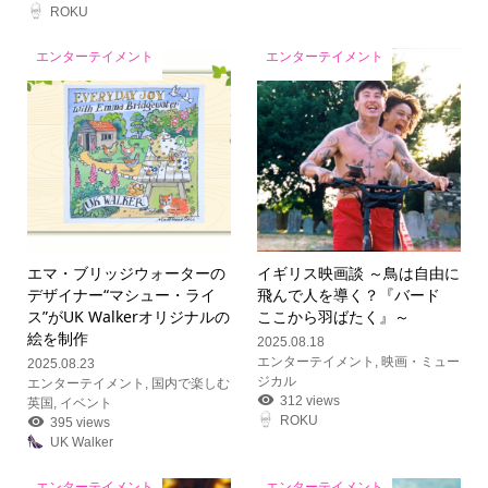
ROKU
エンターテイメント
エンターテイメント
エマ・ブリッジウォーターの
イギリス映画談 ～鳥は自由に
デザイナー“マシュー・ライ
飛んで人を導く？『バード
ス”がUK Walkerオリジナルの
ここから羽ばたく』～
絵を制作
2025.08.18
エンターテイメント
,
映画・ミュー
2025.08.23
ジカル
エンターテイメント
,
国内で楽しむ
312 views
英国
,
イベント
ROKU
395 views
UK Walker
エンターテイメント
エンターテイメント