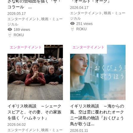
さな町の合唱団を描く『ザ・
『オールド・オーク』
コラール ...
2026.04.17
エンターテイメント
,
映画・ミュー
2026.05.17
ジカル
エンターテイメント
,
映画・ミュー
251 views
ジカル
ROKU
189 views
ROKU
エンターテイメント
エンターテイメント
イギリス映画談 ～シェーク
イギリス映画談 ～海からの
スピアと、その妻、その家族
風、空は雲に覆われたオーク
を描く『ハムネット』
ニー諸島の物語『おくびょう
鳥が歌うほ...
2026.04.02
エンターテイメント
,
映画・ミュー
2026.01.11