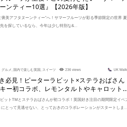
ーンティー10選』【2026年版】
ご褒美アフタヌーンティー”へ！サマーフルーツが彩る季節限定の世界 
先を探しているなら、今年は少し特別な&...
グルメ
,
国内で楽しむ英国
,
スイーツ
236 views
UK Walk
き必見！ピーターラビット×ステラおばさん
キー初コラボ、レモンタルトやキャロット..
ビットTMとステラおばさんが初コラボ！英国好き注目の期間限定イベ
きにとって見逃せない、とっておきのコラボレーションがスタートしま..