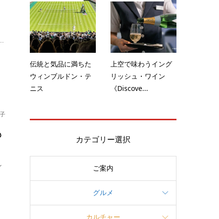
し
.
伝統と気品に満ちた
上空で味わうイング
ウィンブルドン・テ
リッシュ・ワイン
ニス
《Discove...
子
も
カテゴリー選択
ン
ご案内
グルメ
カルチャー