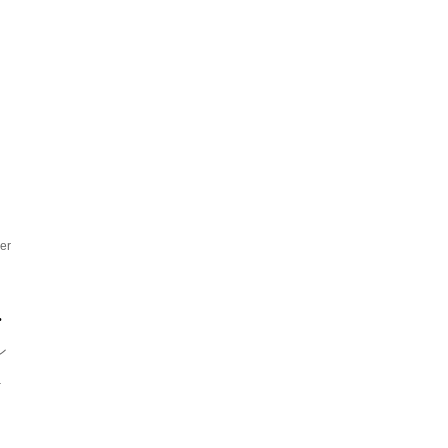
夏
er
.
ン
.