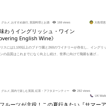
グルメ
,
おすすめ旅行
,
英国料理とお酒
168 views
大島理恵
味わうイングリッシュ・ワイン
overing English Wine》
リスには1,100以上のブドウ園と260のワイナリーが存在し、イングリ
ンの品質はこれまでになく向上し続け、世界に向けて飛躍を遂げ...
グルメ
,
国内で楽しむ英国
,
紅茶・アフタヌーンティー
282 views
UK Walk
フルーツが主役！この夏行きたい『サマー