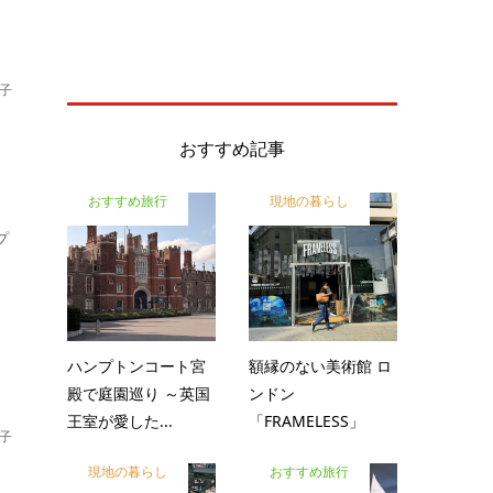
子
おすすめ記事
おすすめ旅行
現地の暮らし
プ
ハンプトンコート宮
額縁のない美術館 ロ
殿で庭園巡り ～英国
ンドン
王室が愛した...
「FRAMELESS」
子
現地の暮らし
おすすめ旅行