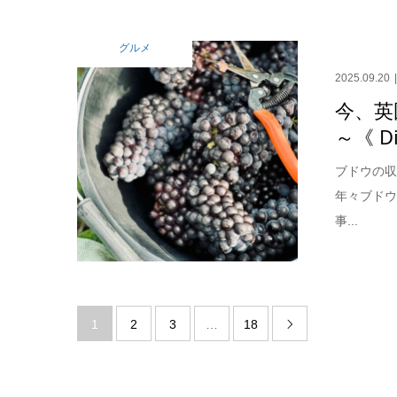
グルメ
2025.09.20
今、英
～《 Di
ブドウの収
年々ブド
事...
1
2
3
…
18
