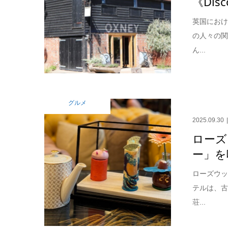
《Disc
英国にお
の人々の
ん...
グルメ
2025.09.30
ローズ
ー」を
ローズウッ
テルは、
荘...