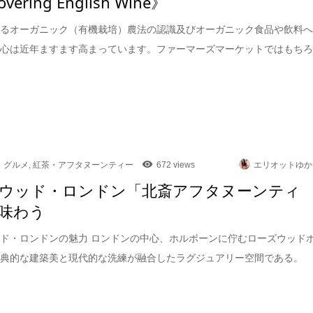
overing English Wine》
けるオーガニック（有機栽培）農法の認識及びオーガニック食品や飲料
関心は近年ますます高まっています。ファーマーズマーケットではもち
グルメ
,
紅茶・アフタヌーンティー
672 views
エリオットゆか
ウッド・ロンドン「北斎アフタヌーンティ
味わう
ド・ロンドンの魅力 ロンドンの中心、ホルボーンに佇むローズウッド
古典的な建築美と現代的な洗練が融合したラグジュアリー空間である。