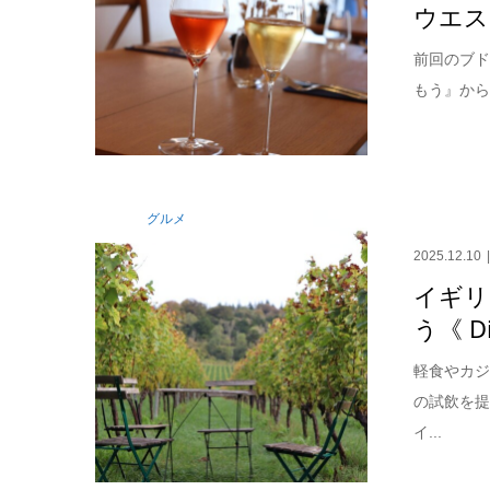
ウエスト
前回のブ
もう』から
グルメ
2025.12.10
イギリ
う《 Di
軽食やカジ
の試飲を
イ...