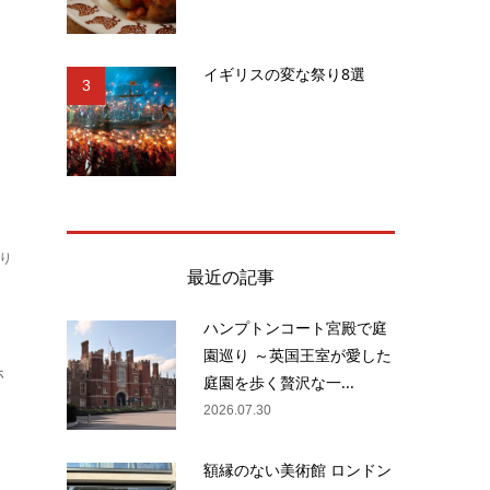
へ
イギリスの変な祭り8選
ろ
3
り
最近の記事
ハンプトンコート宮殿で庭
園巡り ～英国王室が愛した
ホ
庭園を歩く贅沢な一...
2026.07.30
額縁のない美術館 ロンドン