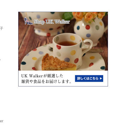
子
ッ
er
ア