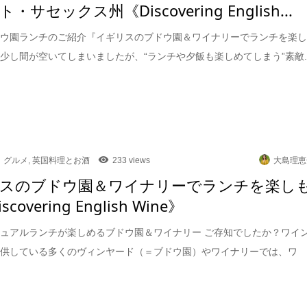
・サセックス州《Discovering English...
ドウ園ランチのご紹介『イギリスのブドウ園＆ワイナリーでランチを楽
少し間が空いてしまいましたが、“ランチや夕飯も楽しめてしまう”素敵..
グルメ
,
英国料理とお酒
233 views
大島理恵
スのブドウ園＆ワイナリーでランチを楽し
scovering English Wine》
ュアルランチが楽しめるブドウ園＆ワイナリー ご存知でしたか？ワイ
提供している多くのヴィンヤード（＝ブドウ園）やワイナリーでは、ワ