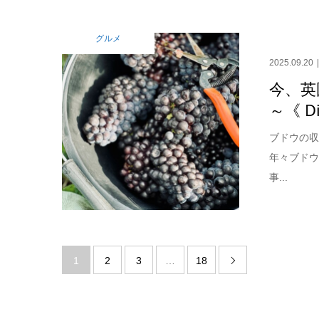
グルメ
2025.09.20
今、英
～《 Di
ブドウの収
年々ブド
事...
1
2
3
…
18
