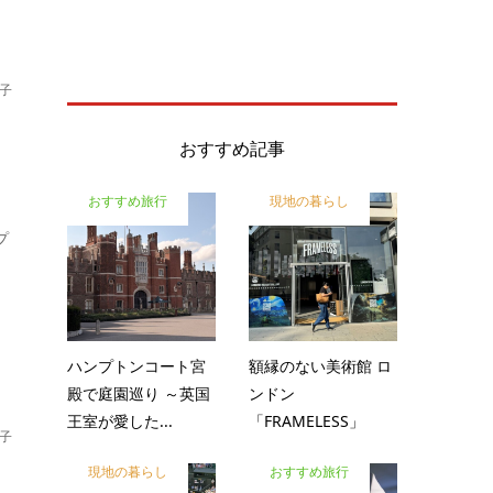
子
おすすめ記事
おすすめ旅行
現地の暮らし
プ
ハンプトンコート宮
額縁のない美術館 ロ
殿で庭園巡り ～英国
ンドン
王室が愛した...
「FRAMELESS」
子
現地の暮らし
おすすめ旅行