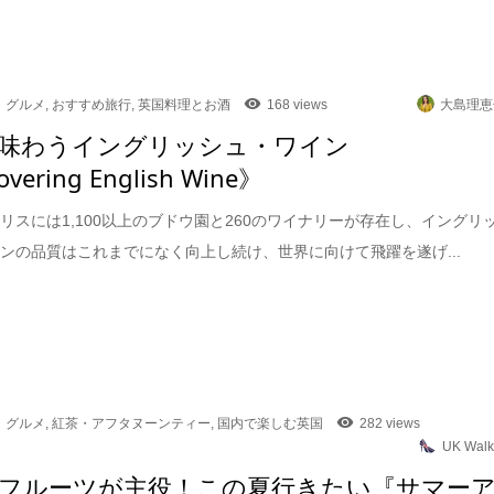
グルメ
,
おすすめ旅行
,
英国料理とお酒
168 views
大島理恵
味わうイングリッシュ・ワイン
overing English Wine》
リスには1,100以上のブドウ園と260のワイナリーが存在し、イングリ
ンの品質はこれまでになく向上し続け、世界に向けて飛躍を遂げ...
グルメ
,
紅茶・アフタヌーンティー
,
国内で楽しむ英国
282 views
UK Walk
フルーツが主役！この夏行きたい『サマー