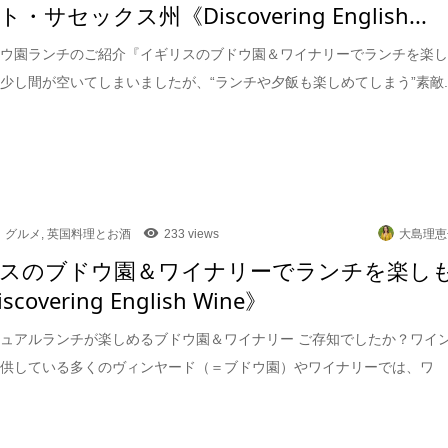
・サセックス州《Discovering English...
ドウ園ランチのご紹介『イギリスのブドウ園＆ワイナリーでランチを楽
少し間が空いてしまいましたが、“ランチや夕飯も楽しめてしまう”素敵..
グルメ
,
英国料理とお酒
233 views
大島理恵
スのブドウ園＆ワイナリーでランチを楽し
scovering English Wine》
ュアルランチが楽しめるブドウ園＆ワイナリー ご存知でしたか？ワイ
提供している多くのヴィンヤード（＝ブドウ園）やワイナリーでは、ワ