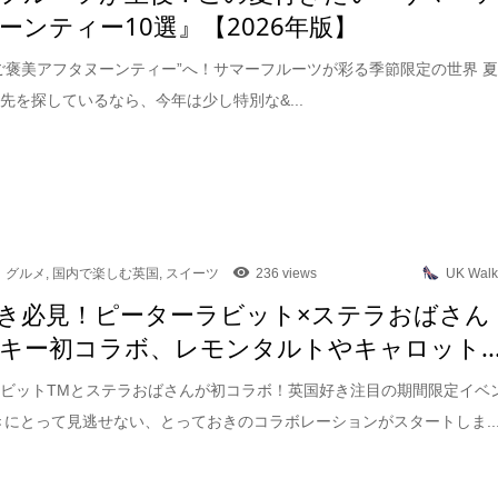
ーンティー10選』【2026年版】
ご褒美アフタヌーンティー”へ！サマーフルーツが彩る季節限定の世界 
先を探しているなら、今年は少し特別な&...
グルメ
,
国内で楽しむ英国
,
スイーツ
236 views
UK Walk
き必見！ピーターラビット×ステラおばさん
キー初コラボ、レモンタルトやキャロット..
ビットTMとステラおばさんが初コラボ！英国好き注目の期間限定イベ
きにとって見逃せない、とっておきのコラボレーションがスタートしま..