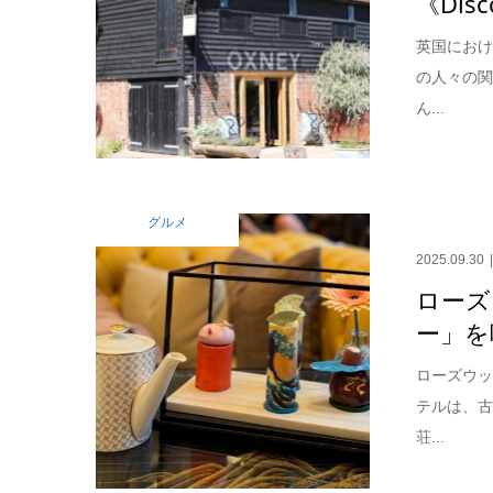
《Disc
英国にお
の人々の
ん...
グルメ
2025.09.30
ローズ
ー」を
ローズウッ
テルは、
荘...