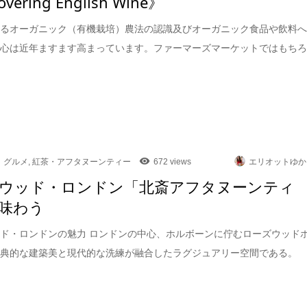
overing English Wine》
けるオーガニック（有機栽培）農法の認識及びオーガニック食品や飲料
関心は近年ますます高まっています。ファーマーズマーケットではもち
グルメ
,
紅茶・アフタヌーンティー
672 views
エリオットゆか
ウッド・ロンドン「北斎アフタヌーンティ
味わう
ド・ロンドンの魅力 ロンドンの中心、ホルボーンに佇むローズウッド
古典的な建築美と現代的な洗練が融合したラグジュアリー空間である。