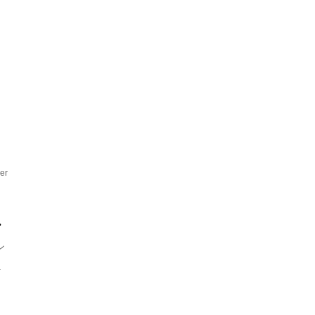
夏
er
.
ン
.