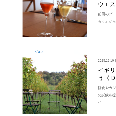
ウエスト
前回のブ
もう』から
グルメ
2025.12.10
イギリ
う《 Di
軽食やカジ
の試飲を
イ...