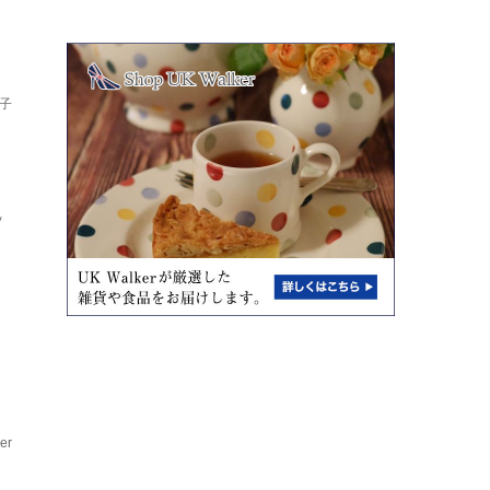
子
ッ
er
ア