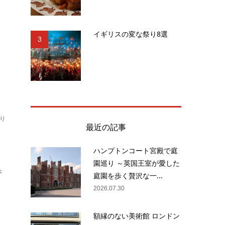
へ
イギリスの変な祭り8選
ろ
3
り
最近の記事
ハンプトンコート宮殿で庭
園巡り ～英国王室が愛した
ホ
庭園を歩く贅沢な一...
2026.07.30
額縁のない美術館 ロンドン