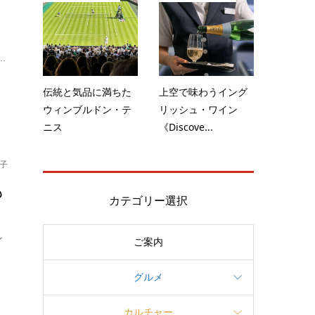
し
.
伝統と気品に満ちた
上空で味わうイング
ウィンブルドン・テ
リッシュ・ワイン
ニス
《Discove...
子
も
カテゴリー選択
ン
ご案内
グルメ
カルチャー