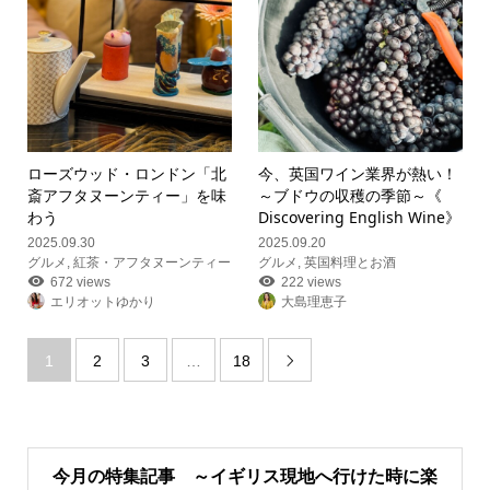
ローズウッド・ロンドン「北
今、英国ワイン業界が熱い！
斎アフタヌーンティー」を味
～ブドウの収穫の季節～《
わう
Discovering English Wine》
2025.09.30
2025.09.20
グルメ
,
紅茶・アフタヌーンティー
グルメ
,
英国料理とお酒
672 views
222 views
エリオットゆかり
大島理恵子
1
2
3
…
18

今月の特集記事 ～イギリス現地へ行けた時に楽