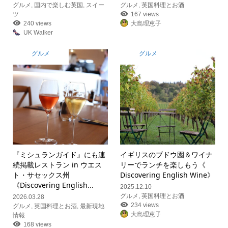
グルメ
,
国内で楽しむ英国
,
スイー
グルメ
,
英国料理とお酒
ツ
167 views
240 views
大島理恵子
UK Walker
グルメ
グルメ
『ミシュランガイド』にも連
イギリスのブドウ園＆ワイナ
続掲載レストラン in ウエス
リーでランチを楽しもう《
ト・サセックス州
Discovering English Wine》
《Discovering English...
2025.12.10
グルメ
,
英国料理とお酒
2026.03.28
234 views
グルメ
,
英国料理とお酒
,
最新現地
大島理恵子
情報
168 views