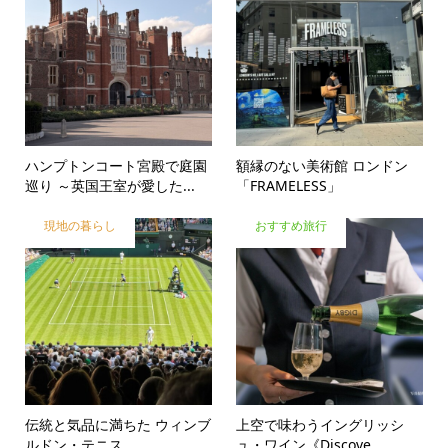
ハンプトンコート宮殿で庭園
額縁のない美術館 ロンドン
巡り ～英国王室が愛した...
「FRAMELESS」
現地の暮らし
おすすめ旅行
伝統と気品に満ちた ウィンブ
上空で味わうイングリッシ
ルドン・テニス
ュ・ワイン《Discove...