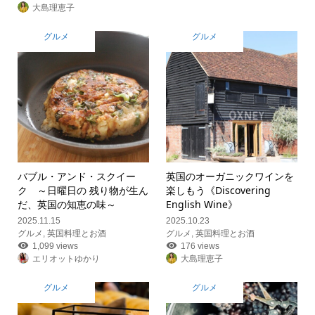
大島理恵子
グルメ
グルメ
バブル・アンド・スクイー
英国のオーガニックワインを
ク ～日曜日の 残り物が生ん
楽しもう《Discovering
だ、英国の知恵の味～
English Wine》
2025.11.15
2025.10.23
グルメ
,
英国料理とお酒
グルメ
,
英国料理とお酒
1,099 views
176 views
エリオットゆかり
大島理恵子
グルメ
グルメ