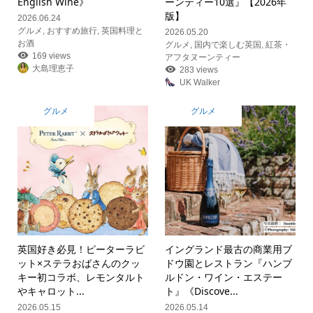
English Wine》
ーンティー10選』【2026年
版】
2026.06.24
グルメ
,
おすすめ旅行
,
英国料理と
2026.05.20
お酒
グルメ
,
国内で楽しむ英国
,
紅茶・
169 views
アフタヌーンティー
大島理恵子
283 views
UK Walker
グルメ
グルメ
英国好き必見！ピーターラビ
イングランド最古の商業用ブ
ット×ステラおばさんのクッ
ドウ園とレストラン『ハンブ
キー初コラボ、レモンタルト
ルドン・ワイン・エステー
やキャロット...
ト』《Discove...
2026.05.15
2026.05.14