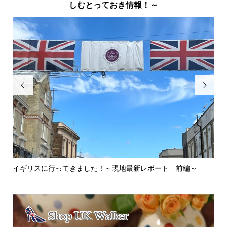
しむとっておき情報！～


イギリスに行ってきました！～現地最新レポート 前編～
英
ウォ.