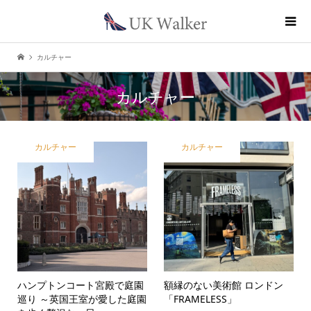
カルチャー
カルチャー
カルチャー
カルチャー
ハンプトンコート宮殿で庭園
額縁のない美術館 ロンドン
巡り ～英国王室が愛した庭園
「FRAMELESS」