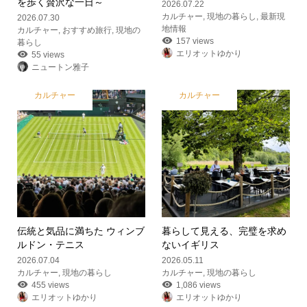
を歩く贅沢な一日～
2026.07.22
カルチャー
,
現地の暮らし
,
最新現
2026.07.30
地情報
カルチャー
,
おすすめ旅行
,
現地の
157 views
暮らし
エリオットゆかり
55 views
ニュートン雅子
カルチャー
カルチャー
伝統と気品に満ちた ウィンブ
暮らして見える、完璧を求め
ルドン・テニス
ないイギリス
2026.07.04
2026.05.11
カルチャー
,
現地の暮らし
カルチャー
,
現地の暮らし
455 views
1,086 views
エリオットゆかり
エリオットゆかり