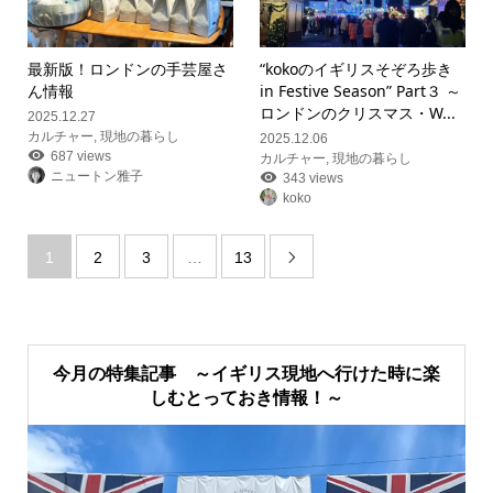
最新版！ロンドンの手芸屋さ
“kokoのイギリスそぞろ歩き
ん情報
in Festive Season” Part３ ～
ロンドンのクリスマス・W...
2025.12.27
カルチャー
,
現地の暮らし
2025.12.06
687 views
カルチャー
,
現地の暮らし
ニュートン雅子
343 views
koko
1
2
3
…
13

今月の特集記事 ～イギリス現地へ行けた時に楽
しむとっておき情報！～