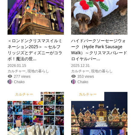
＜ロンドンクリスマスイルミ
ハイドパークソーセージウォ
ネーション2025＞ ～セルフ
ーク（Hyde Park Sausage
リッジズとディズニーがコラ
Walk）～クリスマスパレード
ボ！魔法の世...
ロイヤルパー...
2026.01.15
2025.12.31
カルチャー
,
現地の暮らし
カルチャー
,
現地の暮らし
277 views
353 views
Chako
Chako
カルチャー
カルチャー