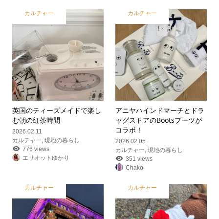
カルチャー
カルチャー
英国のティーズメイドで楽し
アニヤハインドマーチとドラ
む朝の紅茶時間
ッグストアのBootsブーツが
コラボ！
2026.02.11
カルチャー
,
現地の暮らし
2026.02.05
776 views
カルチャー
,
現地の暮らし
エリオットゆかり
351 views
Chako
カルチャー
カルチャー