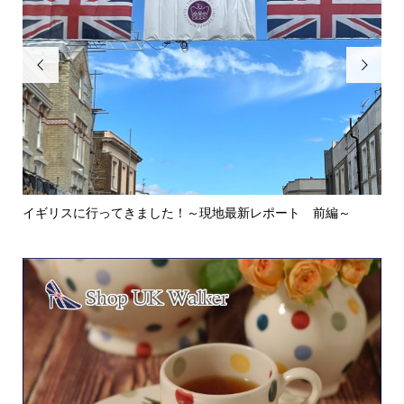


イギリスに行ってきました！～現地最新レポート 前編～
英
ウォ.