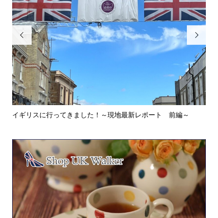


イギリスに行ってきました！～現地最新レポート 前編～
英
ウォ.