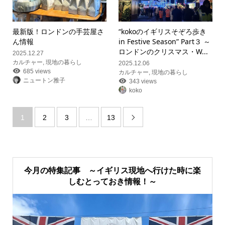
最新版！ロンドンの手芸屋さ
“kokoのイギリスそぞろ歩き
ん情報
in Festive Season” Part３ ～
ロンドンのクリスマス・W...
2025.12.27
カルチャー
,
現地の暮らし
2025.12.06
685 views
カルチャー
,
現地の暮らし
ニュートン雅子
343 views
koko
1
2
3
…
13

今月の特集記事 ～イギリス現地へ行けた時に楽
しむとっておき情報！～