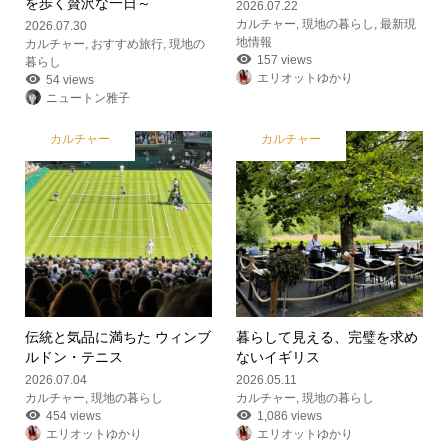
を歩く贅沢な一日～
2026.07.22
カルチャー
,
現地の暮らし
,
最新現
2026.07.30
地情報
カルチャー
,
おすすめ旅行
,
現地の
157 views
暮らし
エリオットゆかり
54 views
ニュートン雅子
カルチャー
カルチャー
伝統と気品に満ちた ウィンブ
暮らして見える、完璧を求め
ルドン・テニス
ないイギリス
2026.07.04
2026.05.11
カルチャー
,
現地の暮らし
カルチャー
,
現地の暮らし
454 views
1,086 views
エリオットゆかり
エリオットゆかり