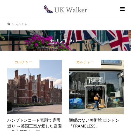
カルチャー
カルチャー
カルチャー
カルチャー
ハンプトンコート宮殿で庭園
額縁のない美術館 ロンドン
巡り ～英国王室が愛した庭園
「FRAMELESS」