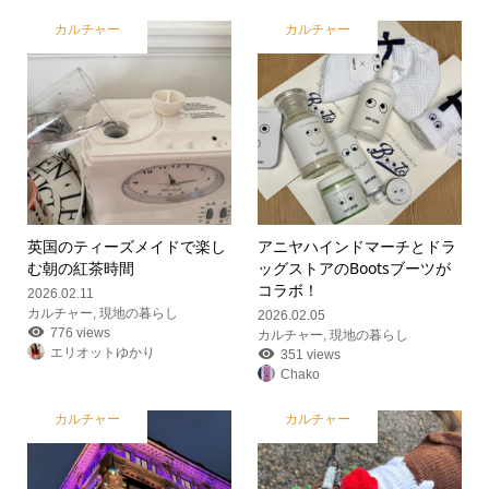
カルチャー
カルチャー
英国のティーズメイドで楽し
アニヤハインドマーチとドラ
む朝の紅茶時間
ッグストアのBootsブーツが
コラボ！
2026.02.11
カルチャー
,
現地の暮らし
2026.02.05
776 views
カルチャー
,
現地の暮らし
エリオットゆかり
351 views
Chako
カルチャー
カルチャー