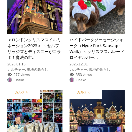
＜ロンドンクリスマスイルミ
ハイドパークソーセージウォ
ネーション2025＞ ～セルフ
ーク（Hyde Park Sausage
リッジズとディズニーがコラ
Walk）～クリスマスパレード
ボ！魔法の世...
ロイヤルパー...
2026.01.15
2025.12.31
カルチャー
,
現地の暮らし
カルチャー
,
現地の暮らし
277 views
353 views
Chako
Chako
カルチャー
カルチャー