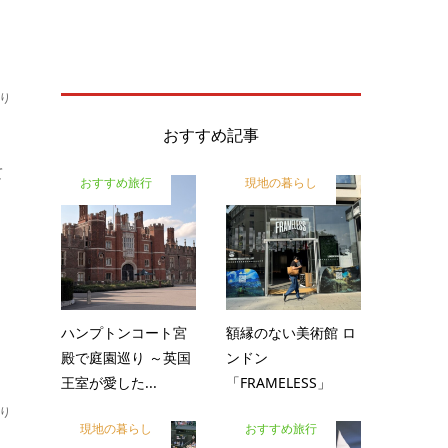
り
おすすめ記事
て
おすすめ旅行
現地の暮らし
ハンプトンコート宮
額縁のない美術館 ロ
殿で庭園巡り ～英国
ンドン
王室が愛した...
「FRAMELESS」
り
現地の暮らし
おすすめ旅行