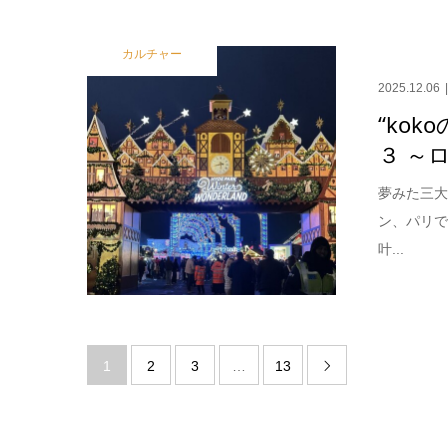
カルチャー
2025.12.06
“koko
３ ～
夢みた三大
ン、パリ
叶...
1
2
3
…
13
