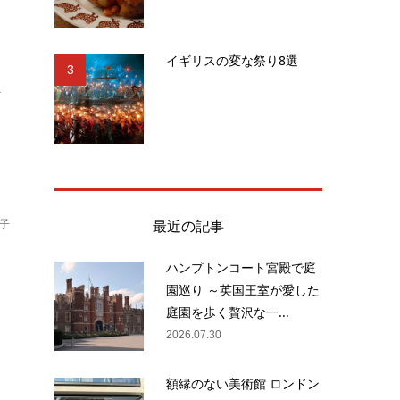
イギリスの変な祭り8選
3
.
最近の記事
子
ハンプトンコート宮殿で庭
園巡り ～英国王室が愛した
、
庭園を歩く贅沢な一...
業
2026.07.30
額縁のない美術館 ロンドン