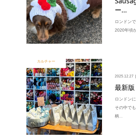
Sau
ー...
ロンドンで
2020年
カルチャー
2025.12.27
最新版
ロンドン
その中で
柄...