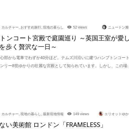
カルチャー
,
おすすめ旅行
,
現地の暮らし
52 views
ニュートン雅
トンコート宮殿で庭園巡り ～英国王室が愛
を歩く贅沢な一日～
心部から電車でわずか40分ほど。テムズ川沿いに建つハンプトンコー
ンリー8世ゆかりの壮麗な宮殿として知られています。しかし、この場..
カルチャー
,
現地の暮らし
,
最新現地情報
149 views
エリオットゆか
ない美術館 ロンドン「FRAMELESS」