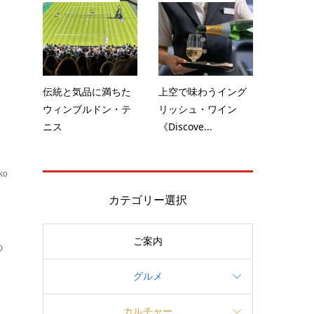
の
伝統と気品に満ちた
上空で味わうイング
ウィンブルドン・テ
リッシュ・ワイン
ニス
《Discove...
ko
ブ
カテゴリー選択
ご案内
の
グルメ
カルチャー