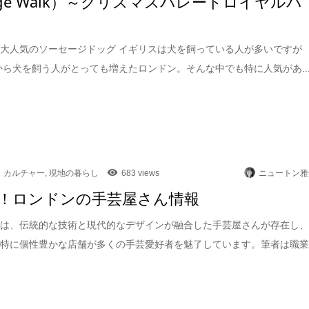
sage Walk）～クリスマスパレードロイヤルパ
大人気のソーセージドッグ イギリスは犬を飼っている人が多いですが
頃から犬を飼う人がとっても増えたロンドン。そんな中でも特に人気があ..
カルチャー
,
現地の暮らし
683 views
ニュートン雅
！ロンドンの手芸屋さん情報
には、伝統的な技術と現代的なデザインが融合した手芸屋さんが存在し
も特に個性豊かな店舗が多くの手芸愛好者を魅了しています。筆者は職