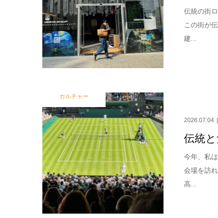
伝統の街ロ
この街が
建...
カルチャー
2026.07.04
伝統と
今年、私
会場を訪
高...