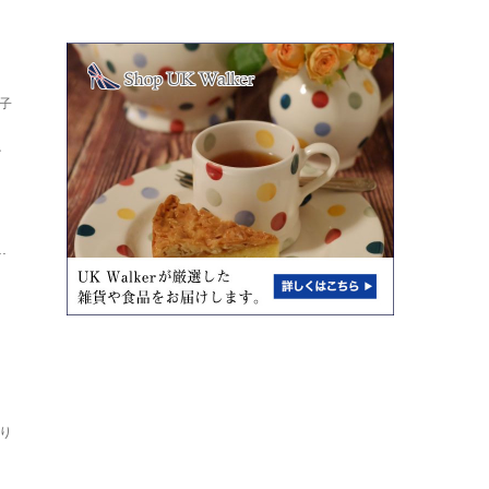
子
し
ト
.
り