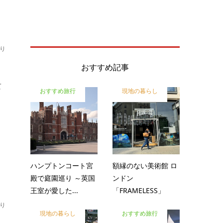
り
おすすめ記事
て
おすすめ旅行
現地の暮らし
ハンプトンコート宮
額縁のない美術館 ロ
殿で庭園巡り ～英国
ンドン
王室が愛した...
「FRAMELESS」
り
現地の暮らし
おすすめ旅行