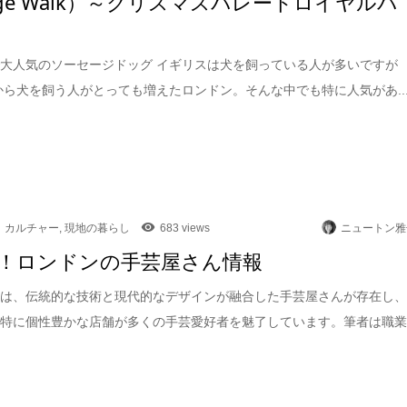
sage Walk）～クリスマスパレードロイヤルパ
大人気のソーセージドッグ イギリスは犬を飼っている人が多いですが
頃から犬を飼う人がとっても増えたロンドン。そんな中でも特に人気があ..
カルチャー
,
現地の暮らし
683 views
ニュートン雅
！ロンドンの手芸屋さん情報
には、伝統的な技術と現代的なデザインが融合した手芸屋さんが存在し
も特に個性豊かな店舗が多くの手芸愛好者を魅了しています。筆者は職