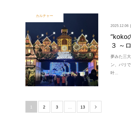
カルチャー
2025.12.06
“koko
３ ～
夢みた三大
ン、パリ
叶...
1
2
3
…
13
