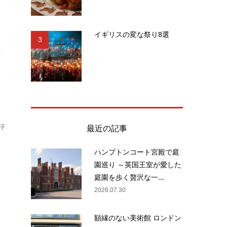
イギリスの変な祭り8選
3
.
最近の記事
子
ハンプトンコート宮殿で庭
園巡り ～英国王室が愛した
、
庭園を歩く贅沢な一...
業
2026.07.30
額縁のない美術館 ロンドン