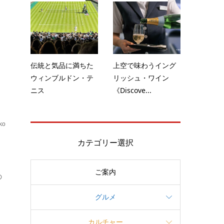
の
伝統と気品に満ちた
上空で味わうイング
ウィンブルドン・テ
リッシュ・ワイン
ニス
《Discove...
ko
ブ
カテゴリー選択
ご案内
の
グルメ
カルチャー