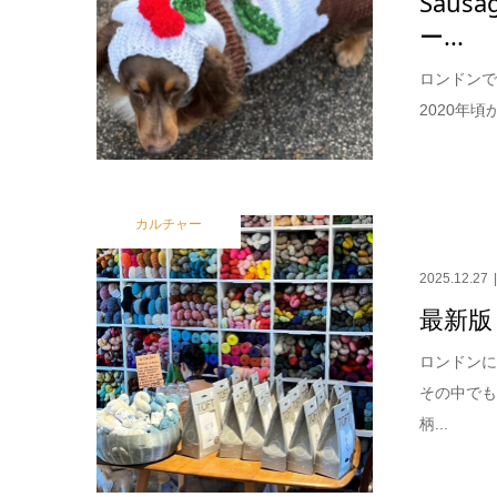
Sau
ー...
ロンドンで
2020年
カルチャー
2025.12.27
最新版
ロンドン
その中で
柄...