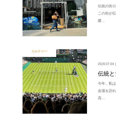
伝統の街ロ
この街が
建...
カルチャー
2026.07.04
伝統と
今年、私
会場を訪
高...