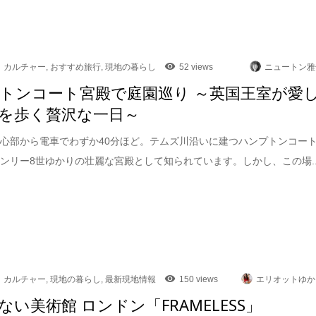
カルチャー
,
おすすめ旅行
,
現地の暮らし
52 views
ニュートン雅
トンコート宮殿で庭園巡り ～英国王室が愛
を歩く贅沢な一日～
心部から電車でわずか40分ほど。テムズ川沿いに建つハンプトンコー
ンリー8世ゆかりの壮麗な宮殿として知られています。しかし、この場..
カルチャー
,
現地の暮らし
,
最新現地情報
150 views
エリオットゆか
ない美術館 ロンドン「FRAMELESS」