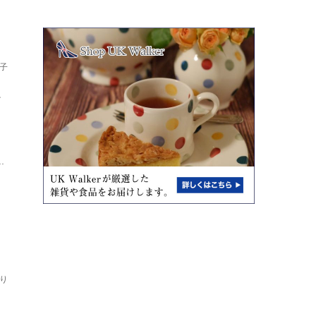
子
し
ト
.
り