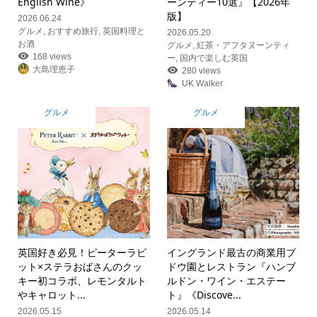
English Wine》
ーンティー10選』【2026年
版】
2026.06.24
グルメ
,
おすすめ旅行
,
英国料理と
2026.05.20
お酒
グルメ
,
紅茶・アフタヌーンティ
168 views
ー
,
国内で楽しむ英国
大島理恵子
280 views
UK Walker
グルメ
グルメ
英国好き必見！ピーターラビ
イングランド最古の商業用ブ
ット×ステラおばさんのクッ
ドウ園とレストラン『ハンブ
キー初コラボ、レモンタルト
ルドン・ワイン・エステー
やキャロット...
ト』《Discove...
2026.05.15
2026.05.14