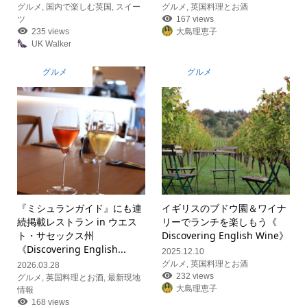
グルメ
,
国内で楽しむ英国
,
スイー
グルメ
,
英国料理とお酒
ツ
167 views
235 views
大島理恵子
UK Walker
グルメ
グルメ
『ミシュランガイド』にも連
イギリスのブドウ園＆ワイナ
続掲載レストラン in ウエス
リーでランチを楽しもう《
ト・サセックス州
Discovering English Wine》
《Discovering English...
2025.12.10
グルメ
,
英国料理とお酒
2026.03.28
232 views
グルメ
,
英国料理とお酒
,
最新現地
大島理恵子
情報
168 views