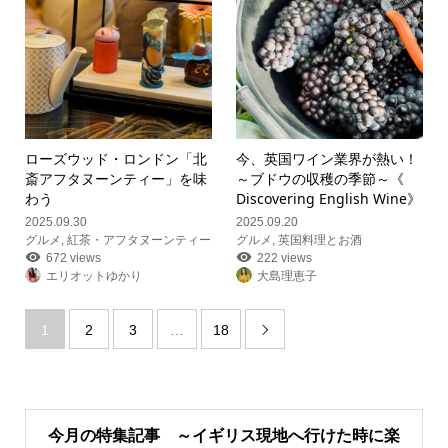
ローズウッド・ロンドン「北
今、英国ワイン業界が熱い！
斎アフタヌーンティー」を味
～ブドウの収穫の季節～《
わう
Discovering English Wine》
2025.09.30
2025.09.20
グルメ
,
紅茶・アフタヌーンティー
グルメ
,
英国料理とお酒
672 views
222 views
エリオットゆかり
大島理恵子
1
2
3
…
18

今月の特集記事 ～イギリス現地へ行けた時に楽