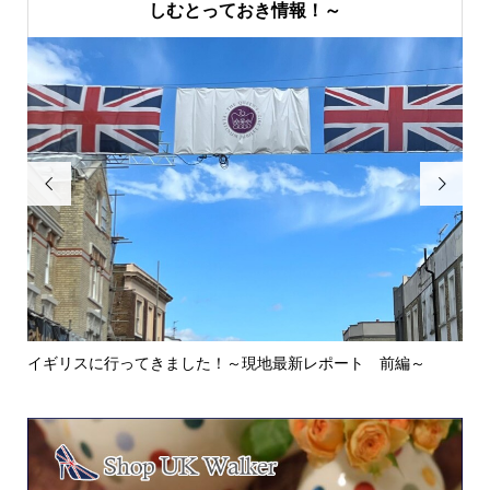
しむとっておき情報！～


イギリスに行ってきました！～現地最新レポート 前編～
英
ウォ.