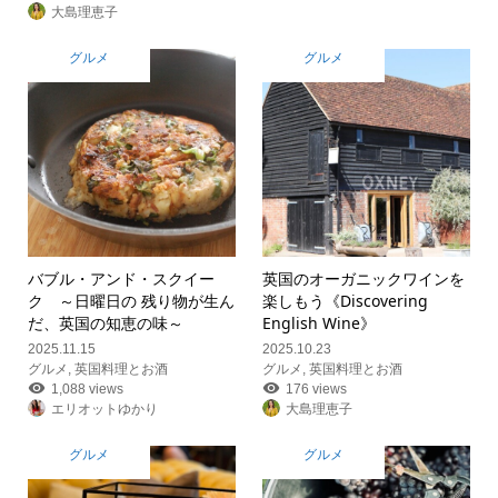
大島理恵子
グルメ
グルメ
バブル・アンド・スクイー
英国のオーガニックワインを
ク ～日曜日の 残り物が生ん
楽しもう《Discovering
だ、英国の知恵の味～
English Wine》
2025.11.15
2025.10.23
グルメ
,
英国料理とお酒
グルメ
,
英国料理とお酒
1,088 views
176 views
エリオットゆかり
大島理恵子
グルメ
グルメ