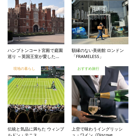
ハンプトンコート宮殿で庭園
額縁のない美術館 ロンドン
巡り ～英国王室が愛した...
「FRAMELESS」
現地の暮らし
おすすめ旅行
伝統と気品に満ちた ウィンブ
上空で味わうイングリッシ
ルドン・テニス
ュ・ワイン《Discove...