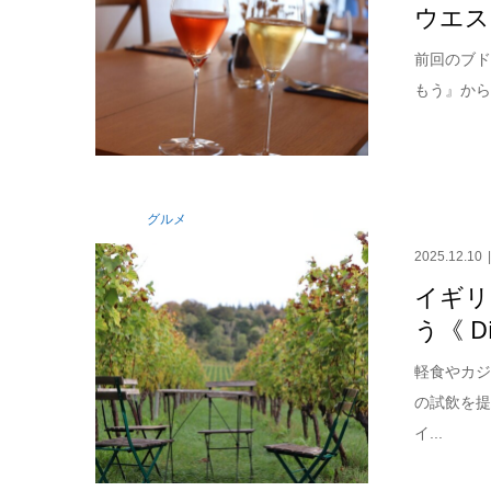
ウエスト
前回のブ
もう』から
グルメ
2025.12.10
イギリ
う《 Di
軽食やカジ
の試飲を
イ...