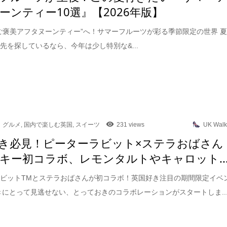
ーンティー10選』【2026年版】
ご褒美アフタヌーンティー”へ！サマーフルーツが彩る季節限定の世界 
先を探しているなら、今年は少し特別な&...
グルメ
,
国内で楽しむ英国
,
スイーツ
231 views
UK Walk
き必見！ピーターラビット×ステラおばさん
キー初コラボ、レモンタルトやキャロット..
ビットTMとステラおばさんが初コラボ！英国好き注目の期間限定イベ
きにとって見逃せない、とっておきのコラボレーションがスタートしま..