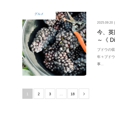
グルメ
2025.09.20
今、英
～《 Di
ブドウの収
年々ブド
事...
1
2
3
…
18
