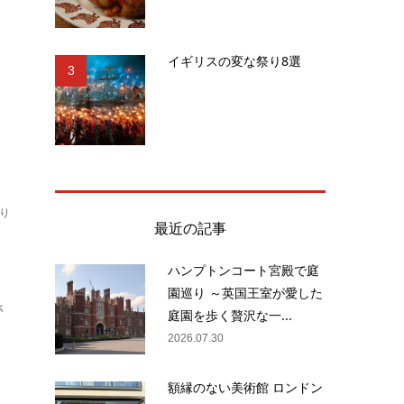
へ
イギリスの変な祭り8選
ろ
3
り
最近の記事
ハンプトンコート宮殿で庭
園巡り ～英国王室が愛した
ホ
庭園を歩く贅沢な一...
2026.07.30
額縁のない美術館 ロンドン