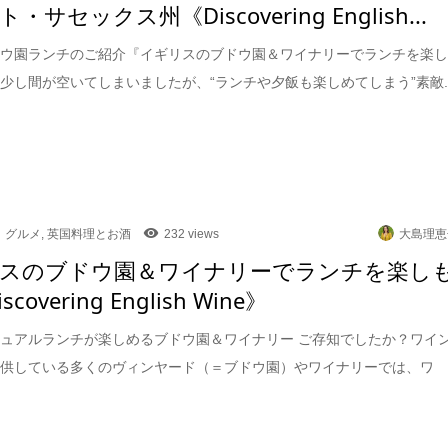
・サセックス州《Discovering English...
ドウ園ランチのご紹介『イギリスのブドウ園＆ワイナリーでランチを楽
少し間が空いてしまいましたが、“ランチや夕飯も楽しめてしまう”素敵..
グルメ
,
英国料理とお酒
232 views
大島理恵
スのブドウ園＆ワイナリーでランチを楽し
scovering English Wine》
ュアルランチが楽しめるブドウ園＆ワイナリー ご存知でしたか？ワイ
提供している多くのヴィンヤード（＝ブドウ園）やワイナリーでは、ワ