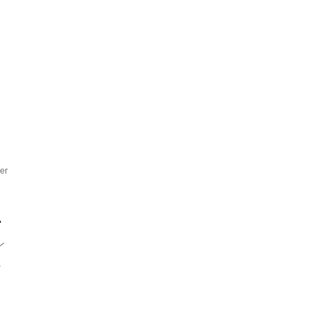
夏
er
.
ン
.