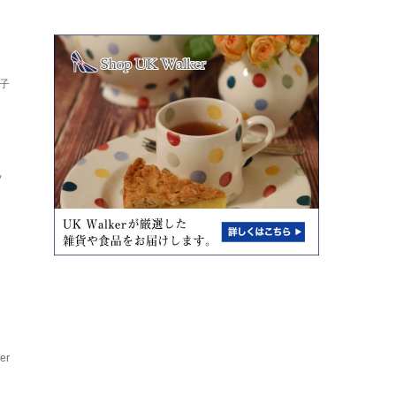
子
ッ
er
ア