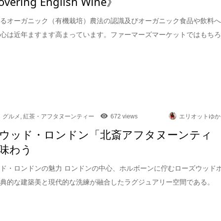
overing English Wine》
けるオーガニック（有機栽培）農法の認識及びオーガニック食品や飲料
関心は近年ますます高まっています。ファーマーズマーケットではもち
グルメ
,
紅茶・アフタヌーンティー
672 views
エリオットゆか
ウッド・ロンドン「北斎アフタヌーンティ
味わう
ド・ロンドンの魅力 ロンドンの中心、ホルボーンに佇むローズウッド
古典的な建築美と現代的な洗練が融合したラグジュアリー空間である。