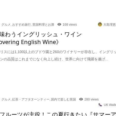
グルメ
,
おすすめ旅行
,
英国料理とお酒
168 views
大島理恵
味わうイングリッシュ・ワイン
overing English Wine》
リスには1,100以上のブドウ園と260のワイナリーが存在し、イングリ
ンの品質はこれまでになく向上し続け、世界に向けて飛躍を遂げ...
グルメ
,
紅茶・アフタヌーンティー
,
国内で楽しむ英国
280 views
UK Walk
フルーツが主役！この夏行きたい『サマー