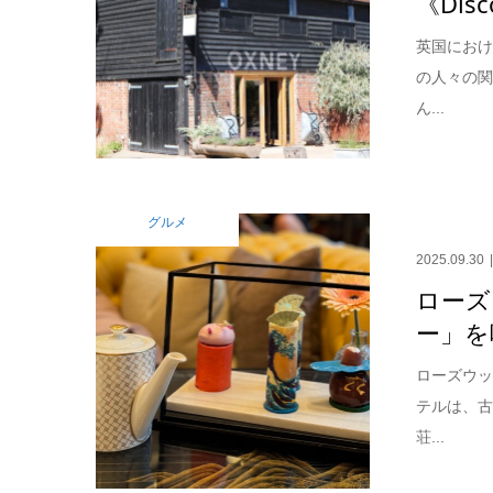
《Disc
英国にお
の人々の
ん...
グルメ
2025.09.30
ローズ
ー」を
ローズウッ
テルは、
荘...