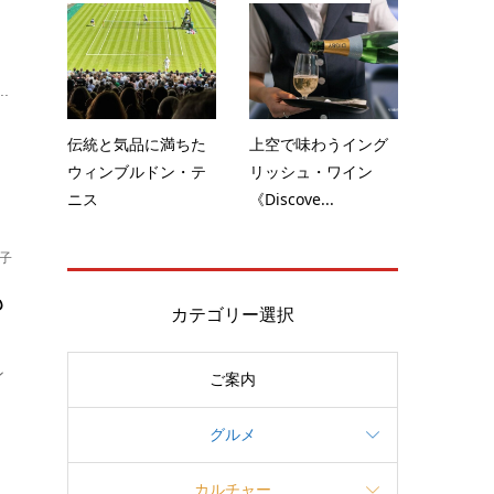
し
.
伝統と気品に満ちた
上空で味わうイング
ウィンブルドン・テ
リッシュ・ワイン
ニス
《Discove...
子
も
カテゴリー選択
ン
ご案内
グルメ
カルチャー