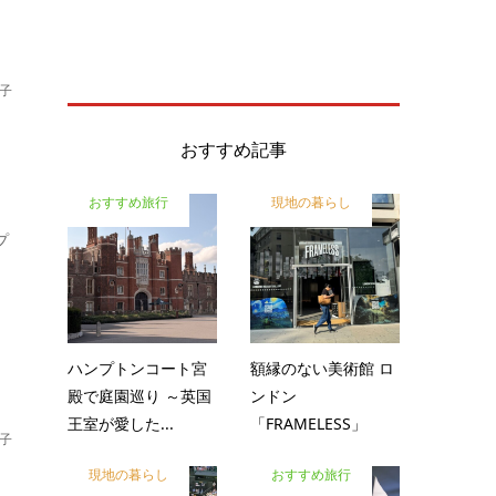
子
おすすめ記事
おすすめ旅行
現地の暮らし
プ
ハンプトンコート宮
額縁のない美術館 ロ
殿で庭園巡り ～英国
ンドン
王室が愛した...
「FRAMELESS」
子
現地の暮らし
おすすめ旅行