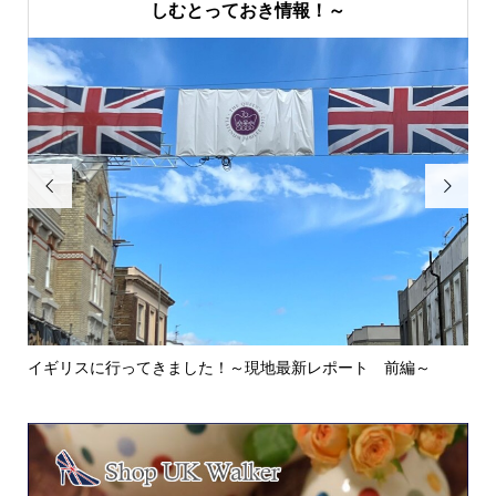
しむとっておき情報！～


イギリスに行ってきました！～現地最新レポート 前編～
英
ウォ.