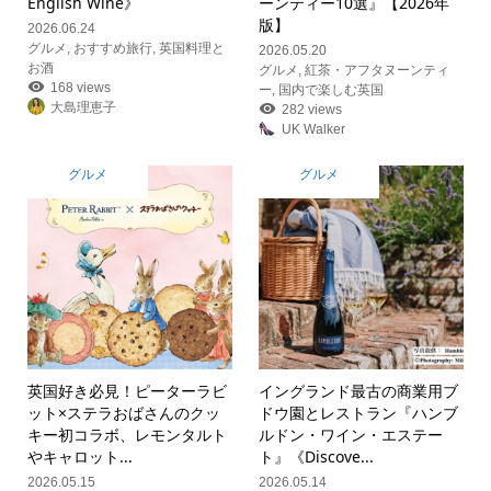
English Wine》
ーンティー10選』【2026年
版】
2026.06.24
グルメ
,
おすすめ旅行
,
英国料理と
2026.05.20
お酒
グルメ
,
紅茶・アフタヌーンティ
168 views
ー
,
国内で楽しむ英国
大島理恵子
282 views
UK Walker
グルメ
グルメ
英国好き必見！ピーターラビ
イングランド最古の商業用ブ
ット×ステラおばさんのクッ
ドウ園とレストラン『ハンブ
キー初コラボ、レモンタルト
ルドン・ワイン・エステー
やキャロット...
ト』《Discove...
2026.05.15
2026.05.14