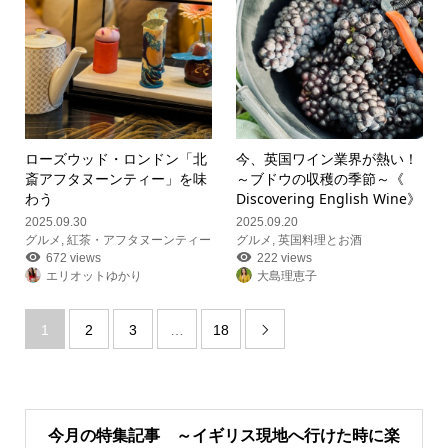
ローズウッド・ロンドン「北
今、英国ワイン業界が熱い！
斎アフタヌーンティー」を味
～ブドウの収穫の季節～《
わう
Discovering English Wine》
2025.09.30
2025.09.20
グルメ
,
紅茶・アフタヌーンティー
グルメ
,
英国料理とお酒
672 views
222 views
エリオットゆかり
大島理恵子
1
2
3
…
18

今月の特集記事 ～イギリス現地へ行けた時に楽