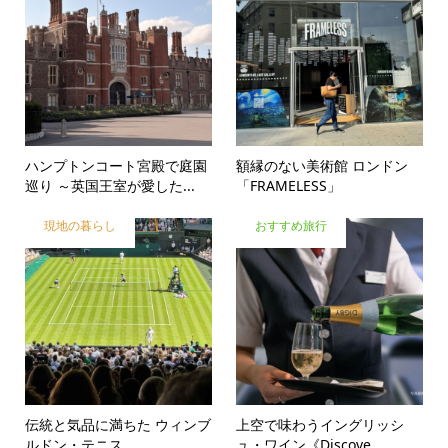
ハンプトンコート宮殿で庭園
額縁のない美術館 ロンドン
巡り ～英国王室が愛した...
「FRAMELESS」
現地の暮らし
おすすめ旅行
伝統と気品に満ちた ウィンブ
上空で味わうイングリッシ
ルドン・テニス
ュ・ワイン《Discove...