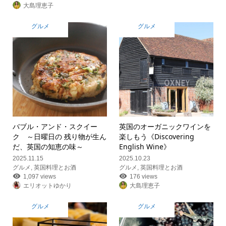
大島理恵子
グルメ
グルメ
バブル・アンド・スクイー
英国のオーガニックワインを
ク ～日曜日の 残り物が生ん
楽しもう《Discovering
だ、英国の知恵の味～
English Wine》
2025.11.15
2025.10.23
グルメ
,
英国料理とお酒
グルメ
,
英国料理とお酒
1,097 views
176 views
エリオットゆかり
大島理恵子
グルメ
グルメ