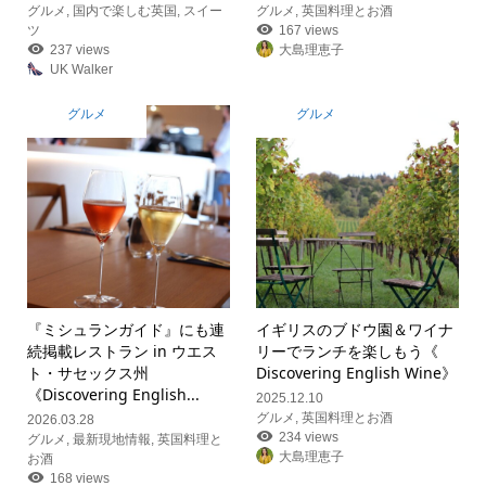
グルメ
,
国内で楽しむ英国
,
スイー
グルメ
,
英国料理とお酒
ツ
167 views
237 views
大島理恵子
UK Walker
グルメ
グルメ
『ミシュランガイド』にも連
イギリスのブドウ園＆ワイナ
続掲載レストラン in ウエス
リーでランチを楽しもう《
ト・サセックス州
Discovering English Wine》
《Discovering English...
2025.12.10
グルメ
,
英国料理とお酒
2026.03.28
234 views
グルメ
,
最新現地情報
,
英国料理と
大島理恵子
お酒
168 views