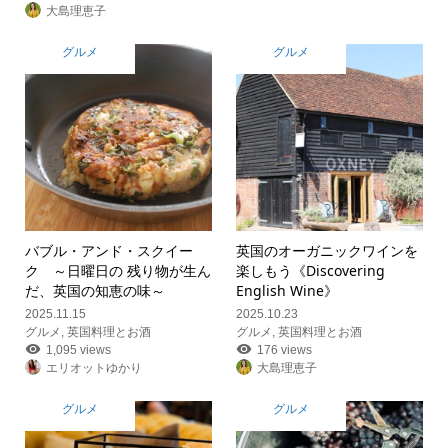
大島理恵子
グルメ
グルメ
バブル・アンド・スクイー
英国のオーガニックワインを
ク ～日曜日の 残り物が生ん
楽しもう《Discovering
だ、英国の知恵の味～
English Wine》
2025.11.15
2025.10.23
グルメ
,
英国料理とお酒
グルメ
,
英国料理とお酒
1,095 views
176 views
エリオットゆかり
大島理恵子
グルメ
グルメ