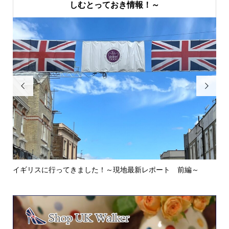
しむとっておき情報！～


イギリスに行ってきました！～現地最新レポート 前編～
英
ウォ.