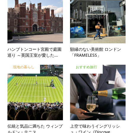
ハンプトンコート宮殿で庭園
額縁のない美術館 ロンドン
巡り ～英国王室が愛した...
「FRAMELESS」
現地の暮らし
おすすめ旅行
伝統と気品に満ちた ウィンブ
上空で味わうイングリッシ
ルドン・テニス
ュ・ワイン《Discove...