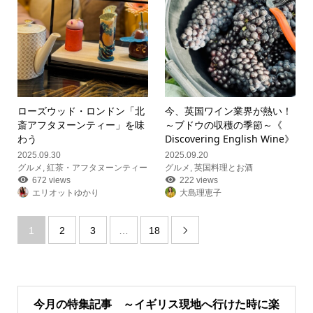
ローズウッド・ロンドン「北
今、英国ワイン業界が熱い！
斎アフタヌーンティー」を味
～ブドウの収穫の季節～《
わう
Discovering English Wine》
2025.09.30
2025.09.20
グルメ
,
紅茶・アフタヌーンティー
グルメ
,
英国料理とお酒
672 views
222 views
エリオットゆかり
大島理恵子
1
2
3
…
18

今月の特集記事 ～イギリス現地へ行けた時に楽