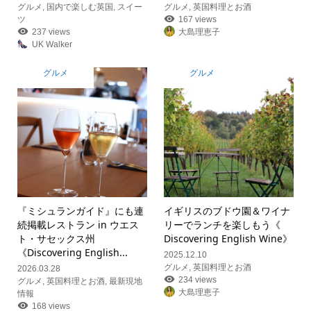
グルメ
,
国内で楽しむ英国
,
スイー
グルメ
,
英国料理とお酒
ツ
167 views
237 views
大島理恵子
UK Walker
グルメ
グルメ
『ミシュランガイド』にも連
イギリスのブドウ園＆ワイナ
続掲載レストラン in ウエス
リーでランチを楽しもう《
ト・サセックス州
Discovering English Wine》
《Discovering English...
2025.12.10
グルメ
,
英国料理とお酒
2026.03.28
234 views
グルメ
,
英国料理とお酒
,
最新現地
大島理恵子
情報
168 views