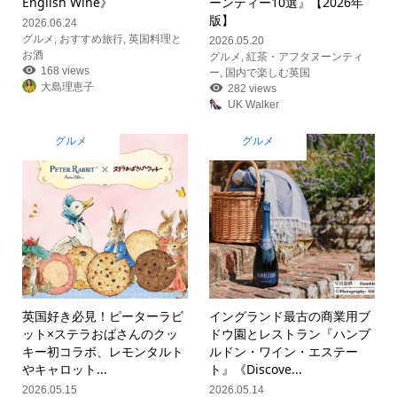
English Wine》
ーンティー10選』【2026年
版】
2026.06.24
グルメ
,
おすすめ旅行
,
英国料理と
2026.05.20
お酒
グルメ
,
紅茶・アフタヌーンティ
168 views
ー
,
国内で楽しむ英国
大島理恵子
282 views
UK Walker
グルメ
グルメ
英国好き必見！ピーターラビ
イングランド最古の商業用ブ
ット×ステラおばさんのクッ
ドウ園とレストラン『ハンブ
キー初コラボ、レモンタルト
ルドン・ワイン・エステー
やキャロット...
ト』《Discove...
2026.05.15
2026.05.14